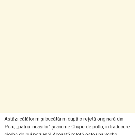
Astăzi călătorim și bucătărim după o rețetă originară din
Peru, ,,patria incașilor’’ și anume Chupe de pollo, în traducere
ciorbă de pui peruană! Această rețetă este una veche,