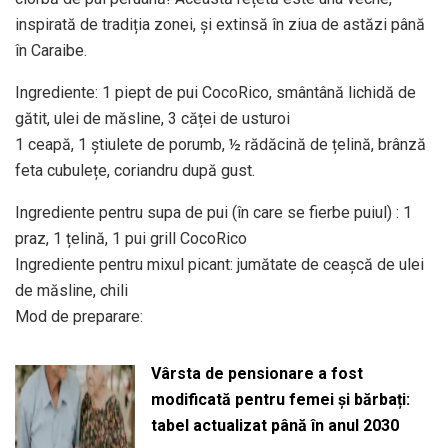
inspirată de tradiția zonei, și extinsă în ziua de astăzi până
în Caraibe.
Ingrediente: 1 piept de pui CocoRico, smântână lichidă de
gătit, ulei de măsline, 3 căței de usturoi
1 ceapă, 1 știulete de porumb, ½ rădăcină de țelină, brânză
feta cubulețe, coriandru după gust.
Ingrediente pentru supa de pui (în care se fierbe puiul) : 1
praz, 1 țelină, 1 pui grill CocoRico
Ingrediente pentru mixul picant: jumătate de ceașcă de ulei
de măsline, chili
Mod de preparare:
Vârsta de pensionare a fost
modificată pentru femei și bărbați:
tabel actualizat până în anul 2030