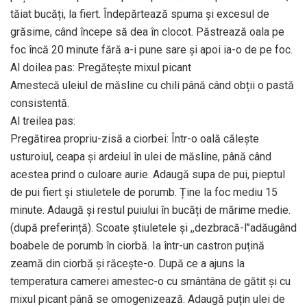
tăiat bucăți, la fiert. Îndepărtează spuma și excesul de
grăsime, când începe să dea în clocot. Păstrează oala pe
foc încă 20 minute fără a-i pune sare și apoi ia-o de pe foc.
Al doilea pas: Pregătește mixul picant
Amestecă uleiul de măsline cu chili până când obții o pastă
consistentă.
Al treilea pas:
Pregătirea propriu-zisă a ciorbei: Într-o oală călește
usturoiul, ceapa și ardeiul în ulei de măsline, până când
acestea prind o culoare aurie. Adaugă supa de pui, pieptul
de pui fiert și stiuletele de porumb. Ține la foc mediu 15
minute. Adaugă și restul puiului în bucăți de mărime medie.
(după preferință). Scoate știuletele și ,,dezbracă-l’’adăugând
boabele de porumb în ciorbă. Ia într-un castron puțină
zeamă din ciorbă și răcește-o. După ce a ajuns la
temperatura camerei amestec-o cu smântâna de gătit și cu
mixul picant până se omogenizează. Adaugă puțin ulei de