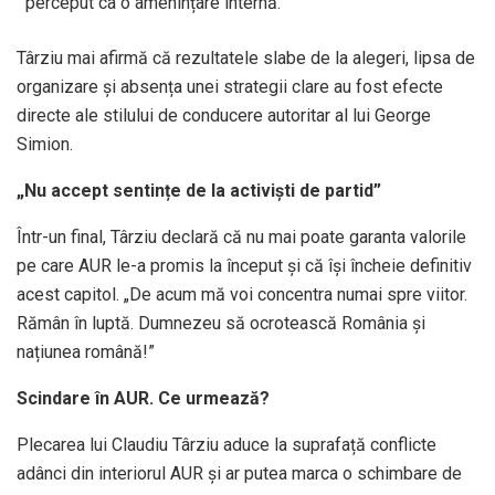
perceput ca o amenințare internă.
Târziu mai afirmă că rezultatele slabe de la alegeri, lipsa de
organizare și absența unei strategii clare au fost efecte
directe ale stilului de conducere autoritar al lui George
Simion.
„Nu accept sentințe de la activiști de partid”
Într-un final, Târziu declară că nu mai poate garanta valorile
pe care AUR le-a promis la început și că își încheie definitiv
acest capitol. „De acum mă voi concentra numai spre viitor.
Rămân în luptă. Dumnezeu să ocrotească România și
națiunea română!”
Scindare în AUR. Ce urmează?
Plecarea lui Claudiu Târziu aduce la suprafață conflicte
adânci din interiorul AUR și ar putea marca o schimbare de