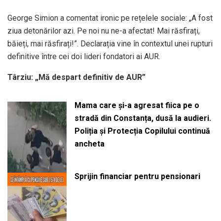
George Simion a comentat ironic pe rețelele sociale: „A fost
ziua detonărilor azi. Pe noi nu ne-a afectat! Mai răsfirați,
băieți, mai răsfirați!”. Declarația vine în contextul unei rupturi
definitive între cei doi lideri fondatori ai AUR.
Târziu: „Mă despart definitiv de AUR”
Mama care și-a agresat fiica pe o
stradă din Constanța, dusă la audieri.
Poliția și Protecția Copilului continuă
ancheta
Sprijin financiar pentru pensionari