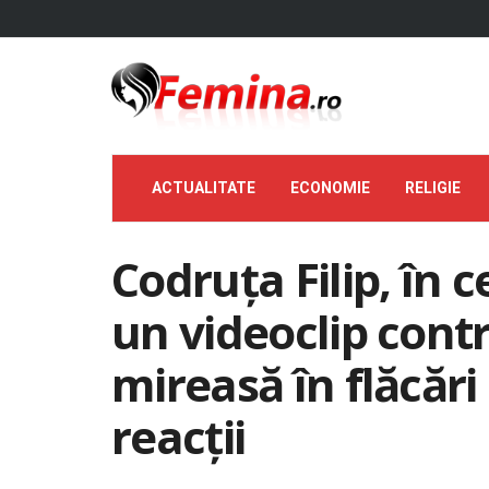
ACTUALITATE
ECONOMIE
RELIGIE
Codruța Filip, în 
un videoclip cont
mireasă în flăcăr
reacții