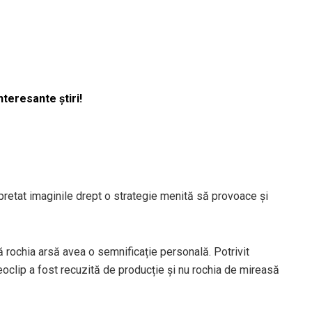
nteresante știri!
rpretat imaginile drept o strategie menită să provoace și
ă rochia arsă avea o semnificație personală. Potrivit
videoclip a fost recuzită de producție și nu rochia de mireasă