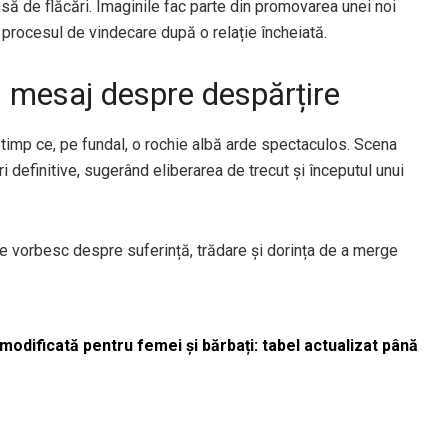
nsă de flăcări. Imaginile fac parte din promovarea unei noi
procesul de vindecare după o relație încheiată.
n mesaj despre despărțire
în timp ce, pe fundal, o rochie albă arde spectaculos. Scena
i definitive, sugerând eliberarea de trecut și începutul unui
e vorbesc despre suferință, trădare și dorința de a merge
odificată pentru femei și bărbați: tabel actualizat până