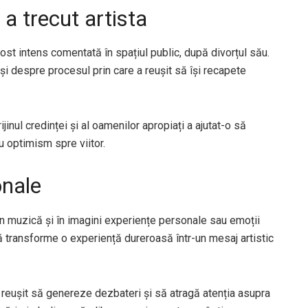
 a trecut artista
 fost intens comentată în spațiul public, după divorțul său.
i despre procesul prin care a reușit să își recapete
ijinul credinței și al oamenilor apropiați a ajutat-o să
 optimism spre viitor.
onale
 în muzică și în imagini experiențe personale sau emoții
să transforme o experiență dureroasă într-un mesaj artistic
au reușit să genereze dezbateri și să atragă atenția asupra