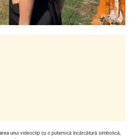
carea unui videoclip cu o puternică încărcătură simbolică,