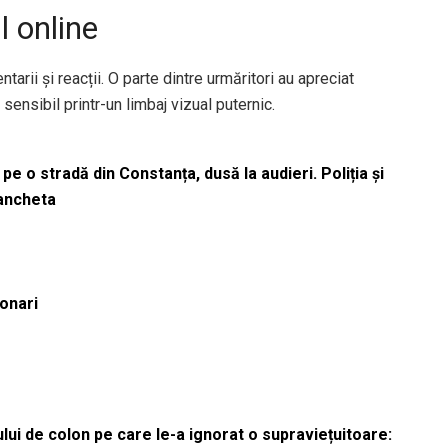
l online
rii și reacții. O parte dintre urmăritori au apreciat
 sensibil printr-un limbaj vizual puternic.
pe o stradă din Constanța, dusă la audieri. Poliția și
 ancheta
ionari
lui de colon pe care le-a ignorat o supraviețuitoare: