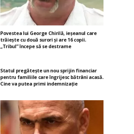
Povestea lui George Chirilă, ieșeanul care
trăiește cu două surori și are 16 copii.
„Tribul” începe să se destrame
Statul pregătește un nou sprijin financiar
pentru familiile care îngrijesc bătrâni acasă.
Cine va putea primi indemnizație