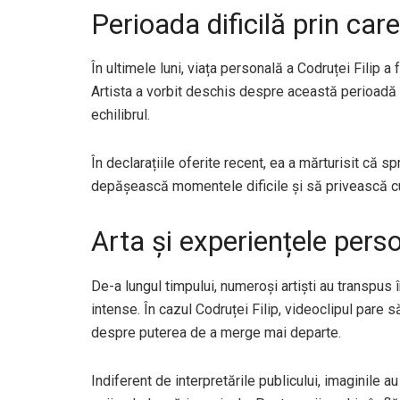
Perioada dificilă prin care
În ultimele luni, viața personală a Codruței Filip a
Artista a vorbit deschis despre această perioadă ș
echilibrul.
În declarațiile oferite recent, ea a mărturisit că spr
depășească momentele dificile și să privească cu
Arta și experiențele pers
De-a lungul timpului, numeroși artiști au transpus
intense. În cazul Codruței Filip, videoclipul pare 
despre puterea de a merge mai departe.
Indiferent de interpretările publicului, imaginile 