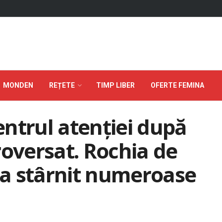
MONDEN
REȚETE
TIMP LIBER
OFERTE FEMINA
centrul atenției după
roversat. Rochia de
i a stârnit numeroase