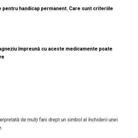
le pentru handicap permanent. Care sunt criteriile
magneziu împreună cu aceste medicamente poate
ve
rpretată de mulți fani drept un simbol al închiderii unei
e.