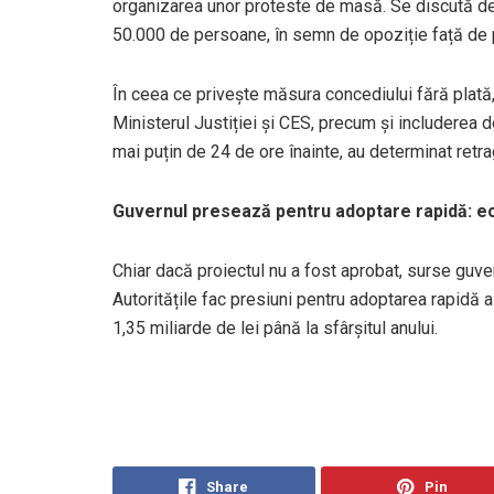
organizarea unor proteste de masă. Se discută de
50.000 de persoane, în semn de opoziție față de po
În ceea ce privește măsura concediului fără plată, 
Ministerul Justiției și CES, precum și includerea 
mai puțin de 24 de ore înainte, au determinat retr
Guvernul presează pentru adoptare rapidă: ec
Chiar dacă proiectul nu a fost aprobat, surse guve
Autoritățile fac presiuni pentru adoptarea rapidă 
1,35 miliarde de lei până la sfârșitul anului.
Share
Pin