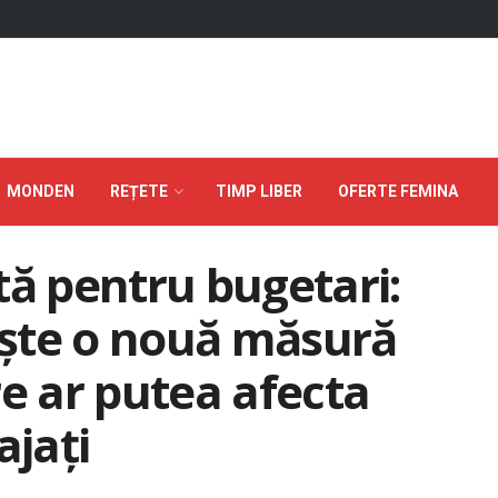
MONDEN
REȚETE
TIMP LIBER
OFERTE FEMINA
tă pentru bugetari:
ște o nouă măsură
re ar putea afecta
ajați