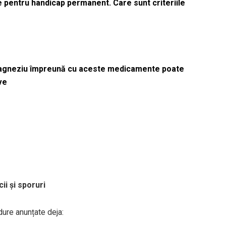
le pentru handicap permanent. Care sunt criteriile
magneziu împreună cu aceste medicamente poate
ve
cii și sporuri
ure anunțate deja: