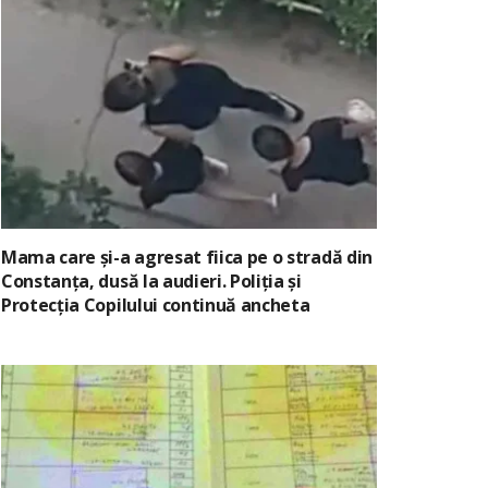
Mama care și-a agresat fiica pe o stradă din
Constanța, dusă la audieri. Poliția și
Protecția Copilului continuă ancheta