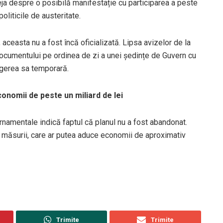
ja despre o posibilă manifestație cu participarea a peste
liticile de austeritate.
aceasta nu a fost încă oficializată. Lipsa avizelor de la
documentului pe ordinea de zi a unei ședințe de Guvern cu
agerea sa temporară.
onomii de peste un miliard de lei
rnamentale indică faptul că planul nu a fost abandonat.
a măsurii, care ar putea aduce economii de aproximativ
Trimite
Trimite