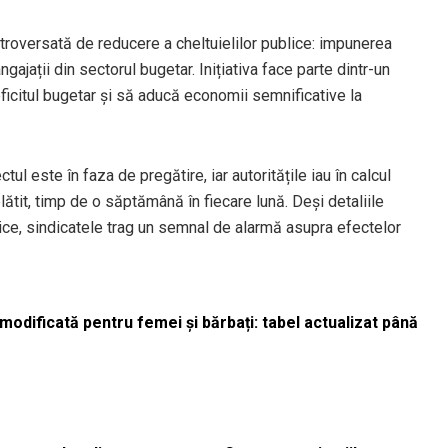
oversată de reducere a cheltuielilor publice: impunerea
gajații din sectorul bugetar. Inițiativa face parte dintr-un
ficitul bugetar și să aducă economii semnificative la
ctul este în faza de pregătire, iar autoritățile iau în calcul
plătit, timp de o săptămână în fiecare lună. Deși detaliile
ice, sindicatele trag un semnal de alarmă asupra efectelor
odificată pentru femei și bărbați: tabel actualizat până