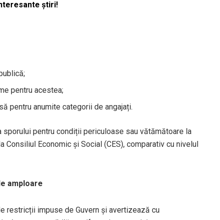
nteresante știri!
publică;
ime pentru acestea;
să pentru anumite categorii de angajați.
a sporului pentru condiții periculoase sau vătămătoare la
 la Consiliul Economic și Social (CES), comparativ cu nivelul
de amploare
 de restricții impuse de Guvern și avertizează cu