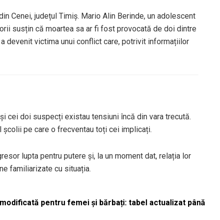
in Cenei, județul Timiș. Mario Alin Berinde, un adolescent
torii susțin că moartea sa ar fi fost provocată de doi dintre
 a devenit victima unui conflict care, potrivit informațiilor
i cei doi suspecți existau tensiuni încă din vara trecută.
școlii pe care o frecventau toți cei implicați.
resor lupta pentru putere și, la un moment dat, relația lor
e familiarizate cu situația.
odificată pentru femei și bărbați: tabel actualizat până