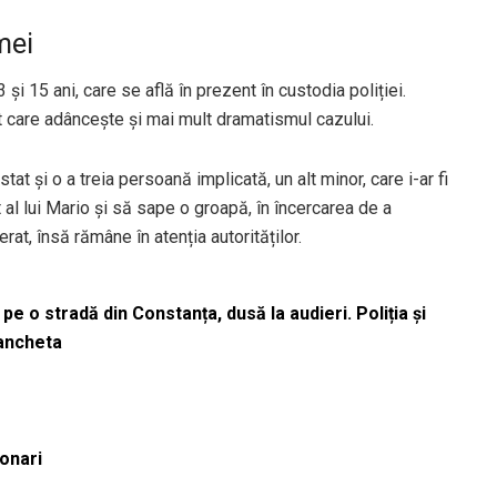
mei
 și 15 ani, care se află în prezent în custodia poliției.
t care adâncește și mai mult dramatismul cazului.
istat și o a treia persoană implicată, un alt minor, care i-ar fi
t al lui Mario și să sape o groapă, în încercarea de a
rat, însă rămâne în atenția autorităților.
pe o stradă din Constanța, dusă la audieri. Poliția și
 ancheta
ionari