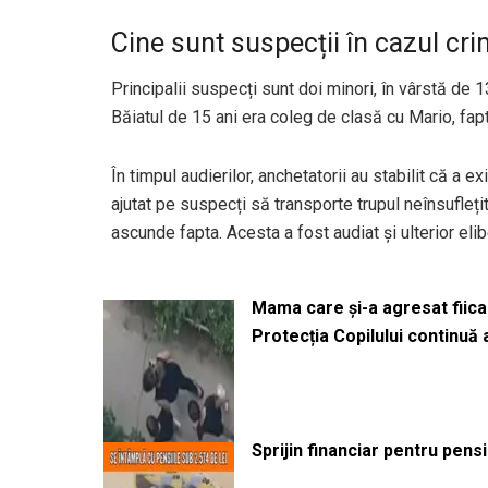
Cine sunt suspecții în cazul cri
Principalii suspecți sunt doi minori, în vârstă de 13
Băiatul de 15 ani era coleg de clasă cu Mario, fap
În timpul audierilor, anchetatorii au stabilit că a ex
ajutat pe suspecți să transporte trupul neînsufleți
ascunde fapta. Acesta a fost audiat și ulterior elibe
Mama care și-a agresat fiica 
Protecția Copilului continuă
Sprijin financiar pentru pens