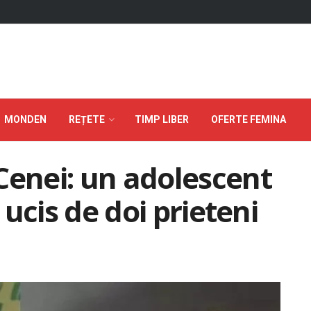
MONDEN
REȚETE
TIMP LIBER
OFERTE FEMINA
Cenei: un adolescent
t ucis de doi prieteni