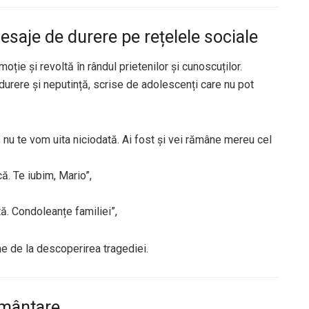
esaje de durere pe rețelele sociale
oție și revoltă în rândul prietenilor și cunoscuților.
durere și neputință, scrise de adolescenți care nu pot
i, nu te vom uita niciodată. Ai fost și vei rămâne mereu cel
. Te iubim, Mario”,
tă. Condoleanțe familiei”,
ne de la descoperirea tragediei.
rmântare