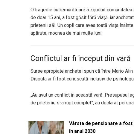
O tragedie cutremurătoare a zguduit comunitatea d
de doar 15 ani, a fost găsit fără viață, iar ancheta
prietenii săi. Un copil care avea toată viața înainte
apărute, mocnea de mai multe luni.
Conflictul ar fi început din vară
Surse apropiate anchetei spun că între Mario Alin ș
Disputa ar fi fost cunoscută inclusiv de psihologul 
„Au avut un conflict în această vară. Presupusul ag
de prietenie s-a rupt complet”, au declarat persoan
Vârsta de pensionare a fost m
în anul 2030