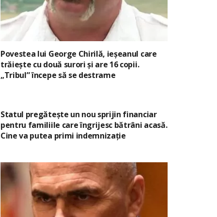
Povestea lui George Chirilă, ieșeanul care
trăiește cu două surori și are 16 copii.
„Tribul” începe să se destrame
Statul pregătește un nou sprijin financiar
pentru familiile care îngrijesc bătrâni acasă.
Cine va putea primi indemnizație