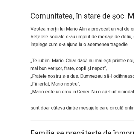
Comunitatea, în stare de șoc. M
Vestea morții lui Mario Alin a provocat un val de em
Rețelele sociale s-au umplut de mesaje de doliu, 
înțelege cum s-a ajuns la o asemenea tragedie.
„Te iubim, Mario. Chiar dacă nu mai ești printre no
mai bun verișor, frate, copil și nepot”,
„Fratele nostru s-a dus. Dumnezeu să-l odihnească
„Fii iertat, Mario nostru”,
„Mario este un erou în Cenei. Nu o să-l uit nicioda
sunt doar câteva dintre mesajele care circulă onli
Familia se pregătește de înmo