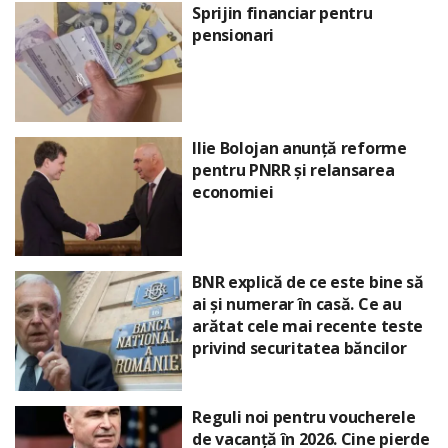
Sprijin financiar pentru
pensionari
Ilie Bolojan anunță reforme
pentru PNRR și relansarea
economiei
BNR explică de ce este bine să
ai și numerar în casă. Ce au
arătat cele mai recente teste
privind securitatea băncilor
Reguli noi pentru voucherele
de vacanță în 2026. Cine pierde