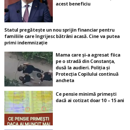
acest beneficiu
Statul pregătește un nou sprijin financiar pentru
familiile care îngrijesc bătrâni acasă. Cine va putea
primi indemnizație
Mama care și-a agresat fiica
pe o stradă din Constanța,
dusă la audieri. Poliția și
Protecția Copilului continuă
ancheta
Ce pensie minimă primești
dacă ai cotizat doar 10 – 15 ani