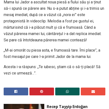
Mama lui Jador a ascultat noua piesă a fiului său și a ținut
să-i spună ce părere are. Nu s-a putut abține și i-a trimis un
mesaj imediat, după ce a văzut că „nora ei” este
protagonistă în videoclip. Melodia a fost pe gustul ei,
mărturisind că i-a plăcut mult și că e frumoasă. Când a
văzut părerea mamei lui, cântărețul i-a dat replica imediat.
Se pare că întotdeauna părerea mamei contează!
„M-ai omorât cu piesa asta, e frumoasă tare. Îmi place”, a
fost mesajul pe care l-a primit Jador de la mama lui.
Acesta i-a răspuns: „Te iubesc, știam că o să-ți placă! Să
vezi ce urmează…”.
Recep Tayyip Erdoğan