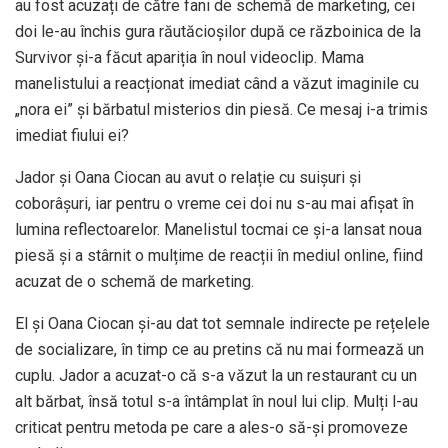
au fost acuzați de către fani de schemă de marketing, cei
doi le-au închis gura răutăcioșilor după ce războinica de la
Survivor și-a făcut apariția în noul videoclip. Mama
manelistului a reacționat imediat când a văzut imaginile cu
„nora ei” și bărbatul misterios din piesă. Ce mesaj i-a trimis
imediat fiului ei?
Jador și Oana Ciocan au avut o relație cu suișuri și
coborâșuri, iar pentru o vreme cei doi nu s-au mai afișat în
lumina reflectoarelor. Manelistul tocmai ce și-a lansat noua
piesă și a stârnit o mulțime de reacții în mediul online, fiind
acuzat de o schemă de marketing.
El și Oana Ciocan și-au dat tot semnale indirecte pe rețelele
de socializare, în timp ce au pretins că nu mai formează un
cuplu. Jador a acuzat-o că s-a văzut la un restaurant cu un
alt bărbat, însă totul s-a întâmplat în noul lui clip. Mulți l-au
criticat pentru metoda pe care a ales-o să-și promoveze