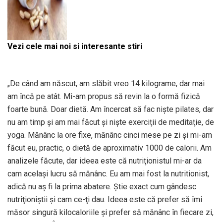
Vezi cele mai noi si interesante stiri
„De când am născut, am slăbit vreo 14 kilograme, dar mai
am încă pe atât. Mi-am propus să revin la o formă fizică
foarte bună. Doar dietă. Am încercat să fac nişte pilates, dar
nu am timp şi am mai făcut şi nişte exerciţii de meditaţie, de
yoga. Mănânc la ore fixe, mănânc cinci mese pe zi şi mi-am
făcut eu, practic, o dietă de aproximativ 1000 de calorii. Am
analizele făcute, dar ideea este că nutriţionistul mi-ar da
cam acelaşi lucru să mănânc. Eu am mai fost la nutritionist,
adică nu aş fi la prima abatere. Ştie exact cum gândesc
nutriţioniştii şi cam ce-ţi dau. Ideea este că prefer să îmi
măsor singură kilocaloriile şi prefer să mănânc în fiecare zi,