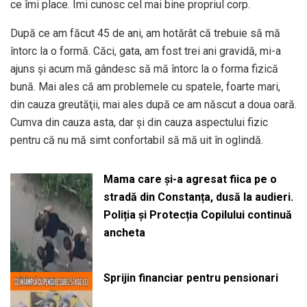
ce îmi place. Îmi cunosc cel mai bine propriul corp.
După ce am făcut 45 de ani, am hotărât că trebuie să mă
întorc la o formă. Căci, gata, am fost trei ani gravidă, mi-a
ajuns şi acum mă gândesc să mă întorc la o forma fizică
bună. Mai ales că am problemele cu spatele, foarte mari,
din cauza greutăţii, mai ales după ce am născut a doua oară.
Cumva din cauza asta, dar şi din cauza aspectului fizic
pentru că nu mă simt confortabil să mă uit în oglindă.
Mama care și-a agresat fiica pe o
stradă din Constanța, dusă la audieri.
Poliția și Protecția Copilului continuă
ancheta
Sprijin financiar pentru pensionari