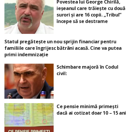
Povestea lui George Chirilă,
ieșeanul care trăiește cu două
surori și are 16 copii. „Tribul”
începe să se destrame
Statul pregătește un nou sprijin financiar pentru
familiile care îngrijesc bătrâni acasă. Cine va putea
primi indemnizație
Schimbare majoră în Codul
civil:
Ce pensie minimă primești
dacă ai cotizat doar 10 – 15 ani