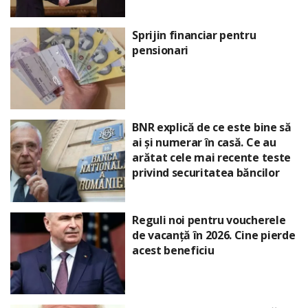
Sprijin financiar pentru
pensionari
BNR explică de ce este bine să
ai și numerar în casă. Ce au
arătat cele mai recente teste
privind securitatea băncilor
Reguli noi pentru voucherele
de vacanță în 2026. Cine pierde
acest beneficiu