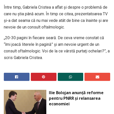
Între timp, Gabriela Cristea a aflat şi despre o problemă de
care nu ştia până acum. În timp ce citea, prezentatoarea TV
şi-a dat seama că nu mai vede atât de bine ca înainte şi are
nevoie de un consult oftalmologic.
„20-30 pagini în fiecare seară. De ceva vreme constat că
“îmi joacă literele în pagină” şi am nevoie urgent de un
consult oftalmologic. Voi de la ce vârstă purtaţi ochelari?”, a
scris Gabriela Cristea.
Ilie Bolojan anunță reforme
pentru PNRR și relansarea
economiei