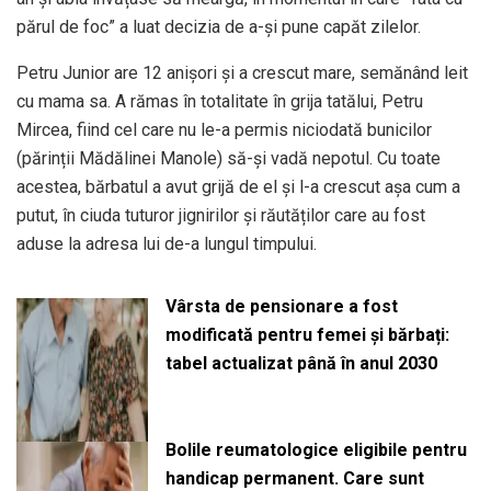
părul de foc” a luat decizia de a-și pune capăt zilelor.
Petru Junior are 12 anișori și a crescut mare, semănând leit
cu mama sa. A rămas în totalitate în grija tatălui, Petru
Mircea, fiind cel care nu le-a permis niciodată bunicilor
(părinții Mădălinei Manole) să-și vadă nepotul. Cu toate
acestea, bărbatul a avut grijă de el și l-a crescut așa cum a
putut, în ciuda tuturor jignirilor și răutăților care au fost
aduse la adresa lui de-a lungul timpului.
Vârsta de pensionare a fost
modificată pentru femei și bărbați:
tabel actualizat până în anul 2030
Bolile reumatologice eligibile pentru
handicap permanent. Care sunt