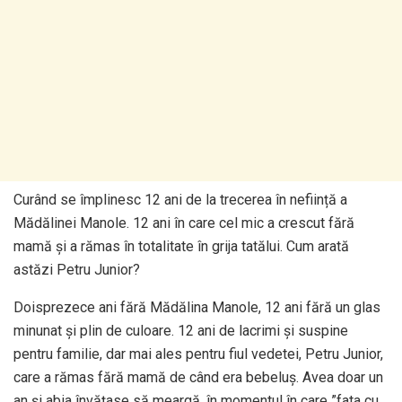
Curând se împlinesc 12 ani de la trecerea în neființă a
Mădălinei Manole. 12 ani în care cel mic a crescut fără
mamă și a rămas în totalitate în grija tatălui. Cum arată
astăzi Petru Junior?
Doisprezece ani fără Mădălina Manole, 12 ani fără un glas
minunat și plin de culoare. 12 ani de lacrimi și suspine
pentru familie, dar mai ales pentru fiul vedetei, Petru Junior,
care a rămas fără mamă de când era bebeluș. Avea doar un
an și abia învățase să meargă, în momentul în care ”fata cu