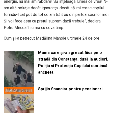
energie, nu mai am răbdare! Să înţeleagă lumea ce vrea! N-
am altă soluţie decât ignoranţa, decât să-mi cresc copilul
ferindu-l cât pot de tot ce am trăit eu din partea socrilor mei.
Şi voi face asta cu preţul suprem dacă trebuie”, declara
Petru Mircea în urma cu ceva timp.
Cum și-a petrecut Mădălina Manole ultimele 24 de ore
Mama care și-a agresat fiica pe o
stradă din Constanța, dusă la audieri.
Poliția și Protecția Copilului continuă
ancheta
Sprijin financiar pentru pensionari