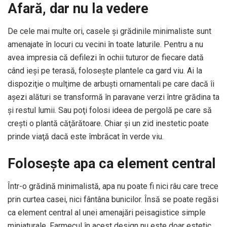
Afară, dar nu la vedere
De cele mai multe ori, casele şi grădinile minimaliste sunt
amenajate în locuri cu vecini în toate laturile. Pentru a nu
avea impresia că defilezi în ochii tuturor de fiecare dată
când ieşi pe terasă, foloseşte plantele ca gard viu. Ai la
dispoziţie o mulţime de arbuşti ornamentali pe care dacă îi
aşezi alături se transformă în paravane verzi între grădina ta
şi restul lumii. Sau poţi folosi ideea de pergolă pe care să
creşti o plantă căţărătoare. Chiar şi un zid inestetic poate
prinde viaţă dacă este îmbrăcat în verde viu.
Foloseşte apa ca element central
Într-o grădină minimalistă, apa nu poate fi nici râu care trece
prin curtea casei, nici fântâna bunicilor. Însă se poate regăsi
ca element central al unei amenajări peisagistice simple
miniaturale. Farmecul în acest design nu este doar estetic,