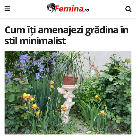
Cum îți amenajezi grădina în
stil minimalist