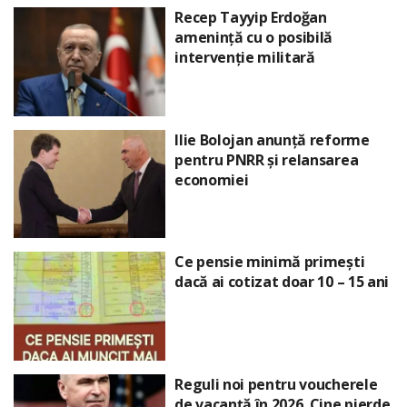
Recep Tayyip Erdoğan
amenință cu o posibilă
intervenție militară
Ilie Bolojan anunță reforme
pentru PNRR și relansarea
economiei
Ce pensie minimă primești
dacă ai cotizat doar 10 – 15 ani
Reguli noi pentru voucherele
de vacanță în 2026. Cine pierde