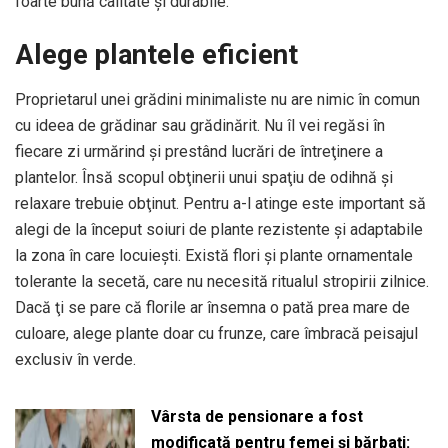
foarte bună calitate şi durabile.
Alege plantele eficient
Proprietarul unei grădini minimaliste nu are nimic în comun
cu ideea de grădinar sau grădinărit. Nu îl vei regăsi în
fiecare zi urmărind şi prestând lucrări de întreţinere a
plantelor. Însă scopul obţinerii unui spaţiu de odihnă şi
relaxare trebuie obţinut. Pentru a-l atinge este important să
alegi de la început soiuri de plante rezistente şi adaptabile
la zona în care locuieşti. Există flori şi plante ornamentale
tolerante la secetă, care nu necesită ritualul stropirii zilnice.
Dacă ţi se pare că florile ar însemna o pată prea mare de
culoare, alege plante doar cu frunze, care îmbracă peisajul
exclusiv în verde.
Vârsta de pensionare a fost
modificată pentru femei și bărbați: