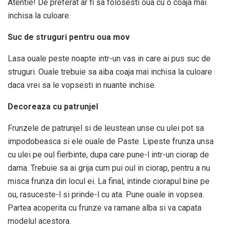
Atentie! De preferat ar fi sa folosesti oua cu o coaja mai
inchisa la culoare.
Suc de struguri pentru oua mov
Lasa ouale peste noapte intr-un vas in care ai pus suc de
struguri. Ouale trebuie sa aiba coaja mai inchisa la culoare
daca vrei sa le vopsesti in nuante inchise.
Decoreaza cu patrunjel
Frunzele de patrunjel si de leustean unse cu ulei pot sa
impodobeasca si ele ouale de Paste. Lipeste frunza unsa
cu ulei pe oul fierbinte, dupa care pune-l intr-un ciorap de
dama. Trebuie sa ai grija cum pui oul in ciorap, pentru a nu
misca frunza din locul ei. La final, intinde ciorapul bine pe
ou, rasuceste-l si prinde-l cu ata. Pune ouale in vopsea.
Partea acoperita cu frunze va ramane alba si va capata
modelul acestora.