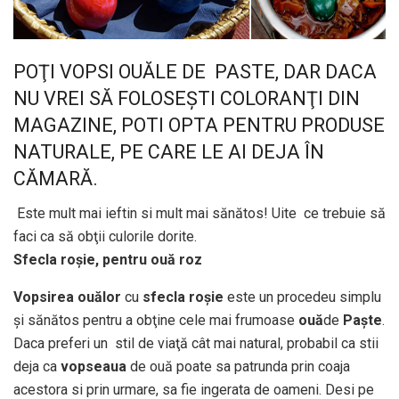
POŢI VOPSI OUĂLE DE PASTE, DAR DACA
NU VREI SĂ FOLOSEŞTI COLORANŢI DIN
MAGAZINE, POTI OPTA PENTRU PRODUSE
NATURALE, PE CARE LE AI DEJA ÎN
CĂMARĂ.
Este mult mai ieftin si mult mai sănătos! Uite ce trebuie să
faci ca să obţii culorile dorite.
Sfecla roşie, pentru ouă roz
Vopsirea ouălor
cu
sfecla roşie
este un procedeu simplu
şi sănătos pentru a obţine cele mai frumoase
ouă
de
Paşte
.
Daca preferi un stil de viaţă cât mai natural, probabil ca stii
deja ca
vopseaua
de ouă poate sa patrunda prin coaja
acestora si prin urmare, sa fie ingerata de oameni. Desi pe