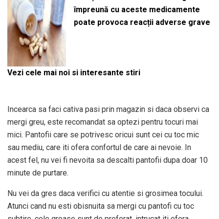
împreună cu aceste medicamente
poate provoca reacții adverse grave
Vezi cele mai noi si interesante stiri
Incearca sa faci cativa pasi prin magazin si daca observi ca
mergi greu, este recomandat sa optezi pentru tocuri mai
mici. Pantofii care se potrivesc oricui sunt cei cu toc mic
sau mediu, care iti ofera confortul de care ai nevoie. In
acest fel, nu vei fi nevoita sa descalti pantofii dupa doar 10
minute de purtare.
Nu vei da gres daca verifici cu atentie si grosimea tocului.
Atunci cand nu esti obisnuita sa mergi cu pantofi cu toc
subtire, cele groase sunt de preferat, intrucat iti ofera