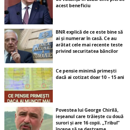
acest beneficiu
BNR explică de ce este bine să
ai și numerar în casă. Ce au
arătat cele mai recente teste
privind securitatea băncilor
Ce pensie minimă primești
dacă ai cotizat doar 10 – 15 ani
Povestea lui George Chirilă,
ieșeanul care trăiește cu două
surori și are 16 copii. „Tribul”
începe să se destrame