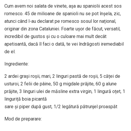
Cum avem noi salata de vinete, așa au spaniolii acest sos
romesco. 45 de milioane de spanioli nu se pot înșela, zic,
atunci când l-au declarat pe romesco sosul lor național,
originar din zona Cataluniei. Foarte ușor de făcut, versatil,
incredibil de gustos și cu o culoare mai mult decât
apetisantă, dacă îl faci o dată, te vei îndrăgosti iremediabil
de el.
Ingrediente:
2 ardei grași roșii, mari, 2 linguri pastă de roșii, 5 căței de
usturoi, 2 felii de pâine, 50 g migdale prăjite, 60 g alune
prăjite, 3 linguri ulei de măsline extra virgin, 1 lingură oțet, 1
linguriță boia picantă
sare și piper după gust, 1/2 legătură pătrunjel proaspăt
Mod de preparare: