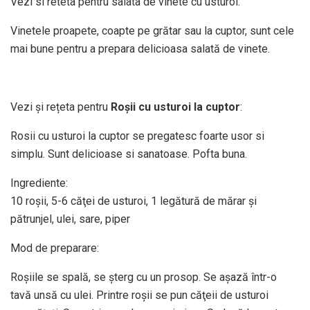
Vezi si reteta pentru salata de vinete cu usturoi:
Vinetele proapete, coapte pe grătar sau la cuptor, sunt cele
mai bune pentru a prepara delicioasa salată de vinete.
Vezi și rețeta pentru
Roșii cu usturoi la cuptor
:
Rosii cu usturoi la cuptor se pregatesc foarte usor si
simplu. Sunt delicioase si sanatoase. Pofta buna.
Ingrediente:
10 roşii, 5-6 căţei de usturoi, 1 legătură de mărar şi
pătrunjel, ulei, sare, piper
Mod de preparare:
Roşiile se spală, se şterg cu un prosop. Se aşază într-o
tavă unsă cu ulei. Printre roşii se pun căţeii de usturoi