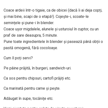
Coace ardeii într-o tigaie, ca de obicei (dacă îi ai deja copți,
și mai bine, scapi de o etapă!). Cojește-i, scoate-le
semințele și pune-i în blender.
Coace ușor migdalele, alunele și usturoiul în cuptor, cu un
praf de sare deasupra, 5 minute.
Pune toate ingredientele în blender și pasează până obții o
pastă omogenă, fără cocoloașe.
Cum îl poți servi?
Pe pâine prăjită, în burgeri, sandwich-uri.
Ca sos pentru chipsuri, cartofi prăjiți etc.
Ca marinată pentru carne și pește.
Adăugat în supe, tocănițe etc.