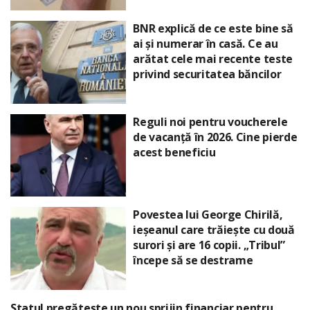
BNR explică de ce este bine să
ai și numerar în casă. Ce au
arătat cele mai recente teste
privind securitatea băncilor
Reguli noi pentru voucherele
de vacanță în 2026. Cine pierde
acest beneficiu
Povestea lui George Chirilă,
ieșeanul care trăiește cu două
surori și are 16 copii. „Tribul”
începe să se destrame
Statul pregătește un nou sprijin financiar pentru