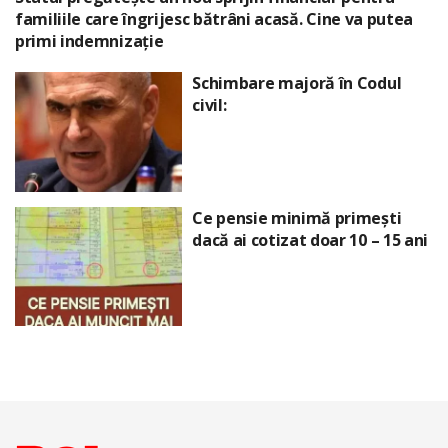
familiile care îngrijesc bătrâni acasă. Cine va putea
primi indemnizație
Schimbare majoră în Codul
civil:
Ce pensie minimă primești
dacă ai cotizat doar 10 – 15 ani