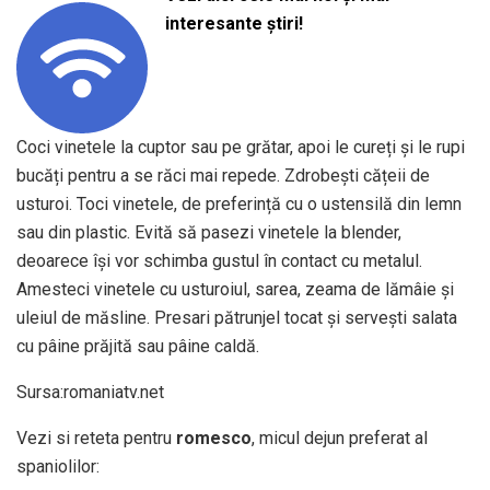
interesante știri!
Coci vinetele la cuptor sau pe grătar, apoi le cureți și le rupi
bucăți pentru a se răci mai repede. Zdrobești cățeii de
usturoi. Toci vinetele, de preferință cu o ustensilă din lemn
sau din plastic. Evită să pasezi vinetele la blender,
deoarece își vor schimba gustul în contact cu metalul.
Amesteci vinetele cu usturoiul, sarea, zeama de lămâie și
uleiul de măsline. Presari pătrunjel tocat și servești salata
cu pâine prăjită sau pâine caldă.
Sursa:romaniatv.net
Vezi si reteta pentru
romesco
, micul dejun preferat al
spaniolilor: