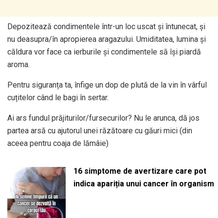
Depozitează condimentele într-un loc uscat și întunecat, și
nu deasupra/în apropierea aragazului. Umiditatea, lumina și
căldura vor face ca ierburile și condimentele să își piardă
aroma.
Pentru siguranța ta, înfige un dop de plută de la vin în vârful
cuțitelor când le bagi în sertar.
Ai ars fundul prăjiturilor/fursecurilor? Nu le arunca, dă jos
partea arsă cu ajutorul unei răzătoare cu găuri mici (din
aceea pentru coaja de lămâie)
16 simptome de avertizare care pot
indica apariția unui cancer în organism