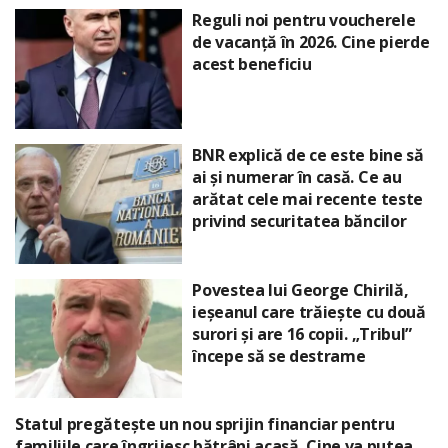
Reguli noi pentru voucherele
de vacanță în 2026. Cine pierde
acest beneficiu
BNR explică de ce este bine să
ai și numerar în casă. Ce au
arătat cele mai recente teste
privind securitatea băncilor
Povestea lui George Chirilă,
ieșeanul care trăiește cu două
surori și are 16 copii. „Tribul”
începe să se destrame
Statul pregătește un nou sprijin financiar pentru
familiile care îngrijesc bătrâni acasă. Cine va putea