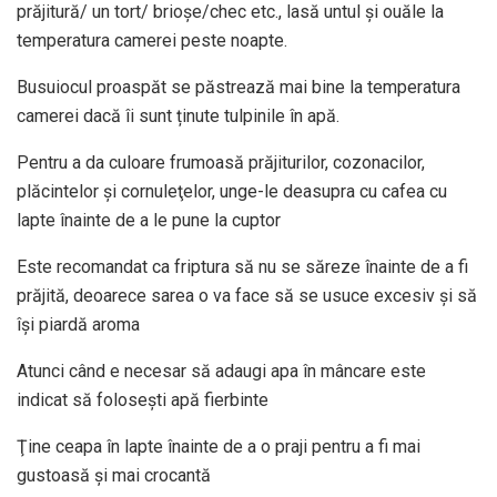
prăjitură/ un tort/ brioșe/chec etc., lasă untul și ouăle la
temperatura camerei peste noapte.
Busuiocul proaspăt se păstrează mai bine la temperatura
camerei dacă îi sunt ținute tulpinile în apă.
Pentru a da culoare frumoasă prăjiturilor, cozonacilor,
plăcintelor şi cornuleţelor, unge-le deasupra cu cafea cu
lapte înainte de a le pune la cuptor
Este recomandat ca friptura să nu se săreze înainte de a fi
prăjită, deoarece sarea o va face să se usuce excesiv şi să
îşi piardă aroma
Atunci când e necesar să adaugi apa în mâncare este
indicat să foloseşti apă fierbinte
Ţine ceapa în lapte înainte de a o praji pentru a fi mai
gustoasă şi mai crocantă