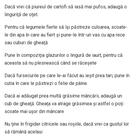
Dacă vrei că piureul de cartofi să iasă mai pufos, adaugă o
linguriţă de oţet.
Pentru că legumele fierte să îşi păstreze culoarea, scoate-
le din apa în care au fiert şi pune-le într-un vas cu apa rece
sau cuburi de gheaţă
Pune în compoziţia glazurilor o lingură de iaurt, pentru că
aceasta să nu plesnească când se răceşete
Dacă fursecurile pe care le-ai făcut au ieşit prea tari, pune în
cutia în care le păstrezi o felie de pâine.
Dacă ai adăugat prea multă grăsime mâncării, adaugă un
cub de gheaţă. Gheaţa va atrage grăsimea şi astfel o poţi
scoate mai uşor din mâncare
Nu ţine în frigider citricele sau roşiile, dacă vrei ca gustul lor
să rămână acelaşi