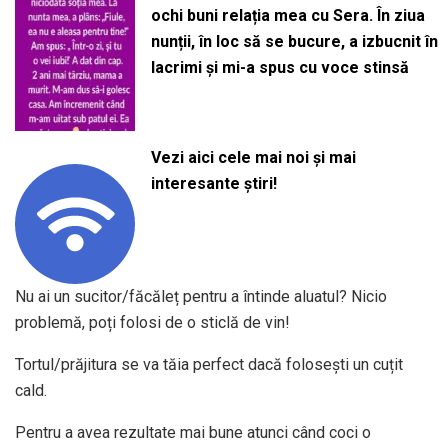
ochi buni relația mea cu Sera. În ziua
nunții, în loc să se bucure, a izbucnit în
lacrimi și mi-a spus cu voce stinsă
Vezi aici cele mai noi și mai
interesante știri!
Nu ai un sucitor/făcăleț pentru a întinde aluatul? Nicio
problemă, poți folosi de o sticlă de vin!
Tortul/prăjitura se va tăia perfect dacă folosești un cuțit
cald.
Pentru a avea rezultate mai bune atunci când coci o