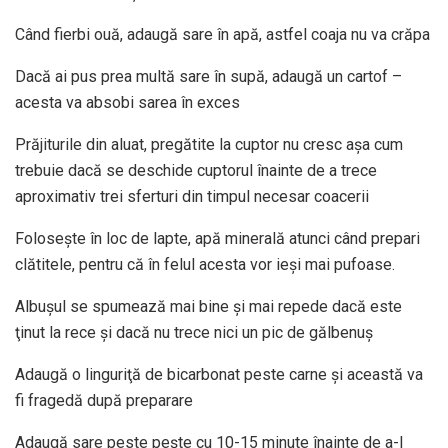
Când fierbi ouă, adaugă sare în apă, astfel coaja nu va crăpa
Dacă ai pus prea multă sare în supă, adaugă un cartof –
acesta va absobi sarea în exces
Prăjiturile din aluat, pregătite la cuptor nu cresc aşa cum
trebuie dacă se deschide cuptorul înainte de a trece
aproximativ trei sferturi din timpul necesar coacerii
Foloseşte în loc de lapte, apă minerală atunci când prepari
clătitele, pentru că în felul acesta vor ieşi mai pufoase.
Albuşul se spumează mai bine şi mai repede dacă este
ţinut la rece şi dacă nu trece nici un pic de gălbenuş
Adaugă o linguriţă de bicarbonat peste carne şi această va
fi fragedă după preparare
Adaugă sare peste peşte cu 10-15 minute înainte de a-l