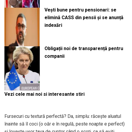
Vești bune pentru pensionari: se
elimină CASS din pensii și se anunță
indexări
Obligații noi de transparență pentru
companii
Vezi cele mai noi si interesante stiri
Fursecuri cu textură perfectă? Da, simplu: răcește aluatul
înainte să îl coci (o oăr e în regulă, peste noapte e perfect)
și lovește ușor tava de cuptor când o scoți, ca să eviți