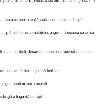
prăjitură/ un tort/ brioșe/chec etc., lasă untul și ouăle la
atura camerei dacă îi sunt ținute tulpinile în apă.
lor, plăcintelor şi cornuleţelor, unge-le deasupra cu cafea
te de a fi prăjită, deoarece sarea o va face să se usuce
te indicat să foloseşti apă fierbinte
i mai gustoasă şi mai crocantă
adaugă o linguriţă de oţet.