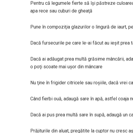
Pentru că legumele fierte să îşi păstreze culoarea,
apa rece sau cuburi de gheaţă
Pune în compoziţia glazurilor o lingură de iaurt,
Dacă fursecurile pe care le-ai făcut au ieşit prea ta
Dacă ai adăugat prea multă grăsime mâncării, ada
o poţi scoate mai uşor din mâncare
Nu ţine în frigider citricele sau roşiile, dacă vrei 
Când fierbi ouă, adaugă sare în apă, astfel coaja 
Dacă ai pus prea multă sare în supă, adaugă un c
Prăjiturile din aluat, pregătite la cuptor nu cresc