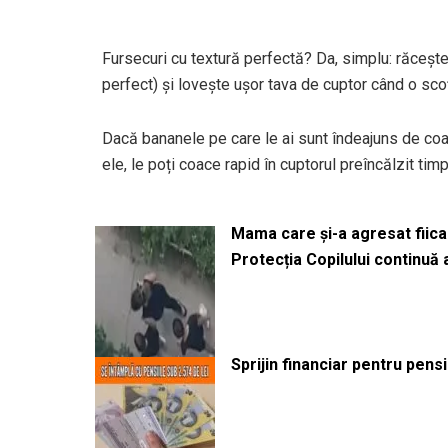
Fursecuri cu textură perfectă? Da, simplu: răcește 
perfect) și lovește ușor tava de cuptor când o scoți
Dacă bananele pe care le ai sunt îndeajuns de coa
ele, le poți coace rapid în cuptorul preîncălzit ti
Mama care și-a agresat fiica 
Protecția Copilului continuă
Sprijin financiar pentru pens