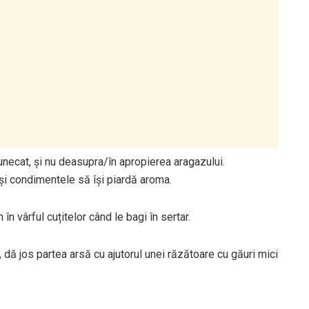
unecat, și nu deasupra/în apropierea aragazului.
 și condimentele să își piardă aroma.
 în vârful cuțitelor când le bagi în sertar.
a, dă jos partea arsă cu ajutorul unei răzătoare cu găuri mici