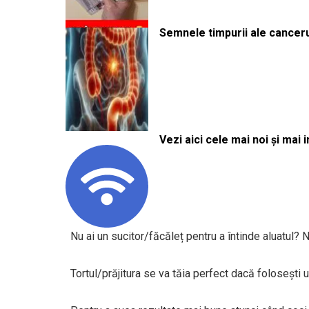
Semnele timpurii ale canceru
Vezi aici cele mai noi și mai i
Nu ai un sucitor/făcăleț pentru a întinde aluatul? N
Tortul/prăjitura se va tăia perfect dacă folosești un