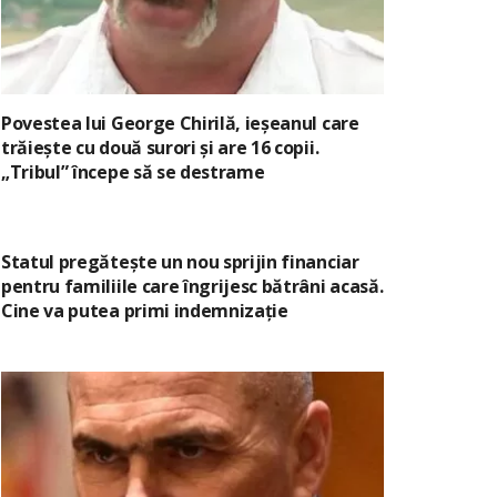
Povestea lui George Chirilă, ieșeanul care
trăiește cu două surori și are 16 copii.
„Tribul” începe să se destrame
Statul pregătește un nou sprijin financiar
pentru familiile care îngrijesc bătrâni acasă.
Cine va putea primi indemnizație