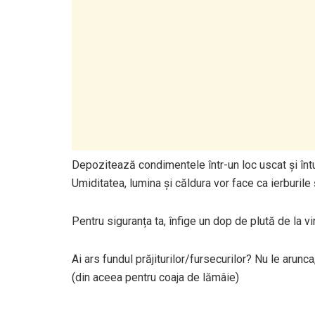
Depozitează condimentele într-un loc uscat și înt
Umiditatea, lumina și căldura vor face ca ierburile
Pentru siguranța ta, înfige un dop de plută de la vin
Ai ars fundul prăjiturilor/fursecurilor? Nu le arunc
(din aceea pentru coaja de lămâie)