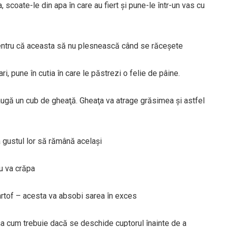
 scoate-le din apa în care au fiert şi pune-le într-un vas cu
 pentru că aceasta să nu plesnească când se răceşete
ri, pune în cutia în care le păstrezi o felie de pâine.
ugă un cub de gheaţă. Gheaţa va atrage grăsimea şi astfel
ca gustul lor să rămână acelaşi
nu va crăpa
artof – acesta va absobi sarea în exces
 aşa cum trebuie dacă se deschide cuptorul înainte de a