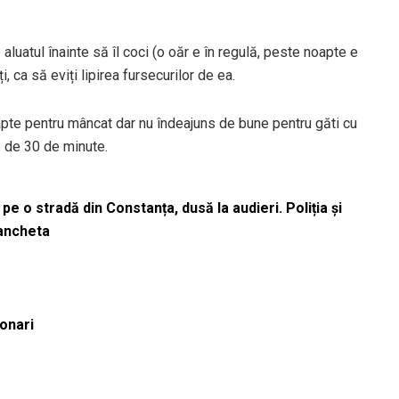
aluatul înainte să îl coci (o oăr e în regulă, peste noapte e
, ca să eviți lipirea fursecurilor de ea.
pte pentru mâncat dar nu îndeajuns de bune pentru găti cu
mp de 30 de minute.
pe o stradă din Constanța, dusă la audieri. Poliția și
 ancheta
ionari