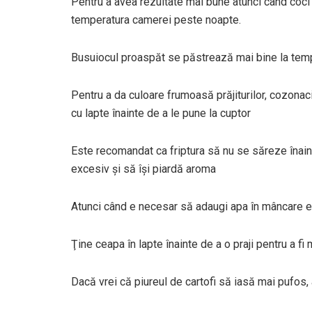
Pentru a avea rezultate mai bune atunci când coci o 
temperatura camerei peste noapte.
Busuiocul proaspăt se păstrează mai bine la temper
Pentru a da culoare frumoasă prăjiturilor, cozonaci
cu lapte înainte de a le pune la cuptor
Este recomandat ca friptura să nu se săreze înain
excesiv şi să îşi piardă aroma
Atunci când e necesar să adaugi apa în mâncare es
Ţine ceapa în lapte înainte de a o praji pentru a f
Dacă vrei că piureul de cartofi să iasă mai pufos, 