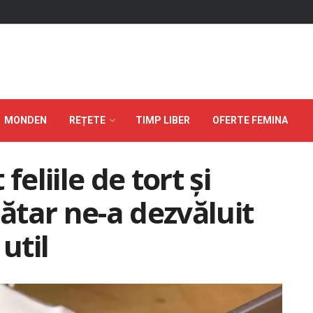
MONDEN
REȚETE
TIMP LIBER
OFERTE FEMINA
feliile de tort și
cătar ne-a dezvăluit
util