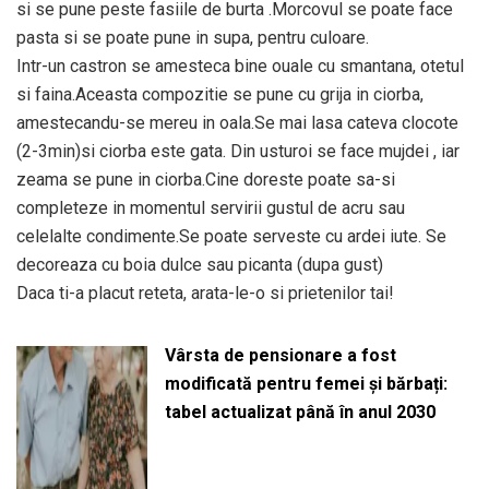
si se pune peste fasiile de burta .Morcovul se poate face
pasta si se poate pune in supa, pentru culoare.
Intr-un castron se amesteca bine ouale cu smantana, otetul
si faina.Aceasta compozitie se pune cu grija in ciorba,
amestecandu-se mereu in oala.Se mai lasa cateva clocote
(2-3min)si ciorba este gata. Din usturoi se face mujdei , iar
zeama se pune in ciorba.Cine doreste poate sa-si
completeze in momentul servirii gustul de acru sau
celelalte condimente.Se poate serveste cu ardei iute. Se
decoreaza cu boia dulce sau picanta (dupa gust)
Daca ti-a placut reteta, arata-le-o si prietenilor tai!
Vârsta de pensionare a fost
modificată pentru femei și bărbați:
tabel actualizat până în anul 2030