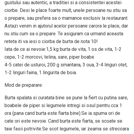
gustului sau autentic, a traditiei si a consistentei acestei
ciorbe. Desi le place foarte mult, unele persoane nu stiu sa
o prepare, sau prefera sa o mamance exclusiv la restaurant.
Astazi venim in ajutorul acelor persoane carora le place, dar
nu stiu cum sa o prepare. Te asiguram ca urmand aceasta
reteta iti va iesi o ciorba de burta de nota 10!
Iata de ce ai nevoie:1,5 kg burta de vita, 1 os de vita, 1-2
cepe, 1-2 morcovi, telina, sare, piper boabe
4-5 catei de usturoi, 200 g smantana, 3 oua, 3-4 linguri otet,
1-2 linguri faina, 1 lingurita de boia.
Mod de preparare:
Burta spalata si curatata bine se pune la fiert cu putina sare,
boabele de piper si legumele intregi si osul pentru cca 1
ora (pana cand burta este fiarta bine).Se ia spuma ori de
cate ori este nevoie. Cand burta este fiarta, se scoate se
taie fasii potrivite.Se scot legumele, iar zeama se strecoara