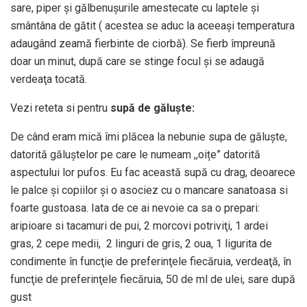
sare, piper şi gălbenuşurile amestecate cu laptele şi
smântâna de gătit ( acestea se aduc la aceeaşi temperatura
adaugând zeamă fierbinte de ciorbă). Se fierb împreună
doar un minut, după care se stinge focul şi se adaugă
verdeaţa tocată.
Vezi reteta si pentru
supă de găluște:
De când eram mică îmi plăcea la nebunie supa de găluște,
datorită găluștelor pe care le numeam ,,oițe” datorită
aspectului lor pufos. Eu fac această supă cu drag, deoarece
le palce și copiilor și o asociez cu o mancare sanatoasa si
foarte gustoasa. Iata de ce ai nevoie ca sa o prepari:
aripioare si tacamuri de pui, 2 morcovi potriviţi, 1 ardei
gras, 2 cepe medii, 2 linguri de gris, 2 oua, 1 ligurita de
condimente în funcţie de preferinţele fiecăruia, verdeaţă, în
funcţie de preferinţele fiecăruia, 50 de ml de ulei, sare după
gust