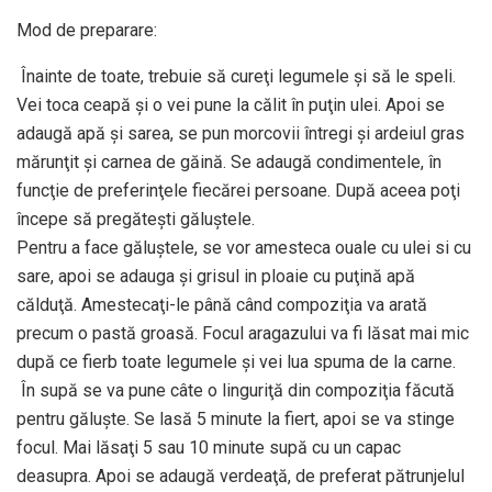
Mod de preparare:
Înainte de toate, trebuie să cureţi legumele şi să le speli.
Vei toca ceapă şi o vei pune la călit în puţin ulei. Apoi se
adaugă apă şi sarea, se pun morcovii întregi şi ardeiul gras
mărunţit și carnea de găină. Se adaugă condimentele, în
funcţie de preferinţele fiecărei persoane. După aceea poţi
începe să pregăteşti găluştele.
Pentru a face găluştele, se vor amesteca ouale cu ulei si cu
sare, apoi se adauga şi grisul in ploaie cu puţină apă
călduţă. Amestecaţi-le până când compoziţia va arată
precum o pastă groasă. Focul aragazului va fi lăsat mai mic
după ce fierb toate legumele şi vei lua spuma de la carne.
În supă se va pune câte o linguriţă din compoziţia făcută
pentru găluşte. Se lasă 5 minute la fiert, apoi se va stinge
focul. Mai lăsaţi 5 sau 10 minute supă cu un capac
deasupra. Apoi se adaugă verdeaţă, de preferat pătrunjelul