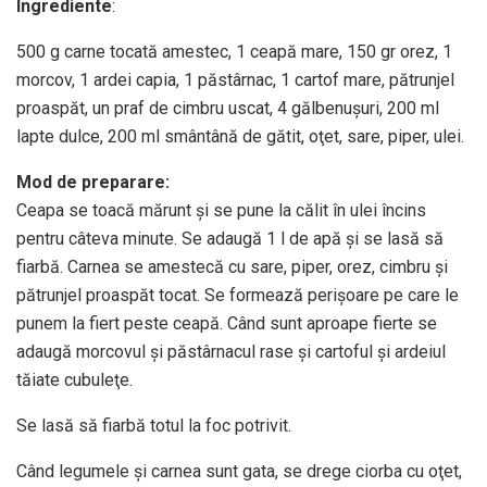
Ingrediente
:
500 g carne tocată amestec, 1 ceapă mare, 150 gr orez, 1
morcov, 1 ardei capia, 1 păstârnac, 1 cartof mare, pătrunjel
proaspăt, un praf de cimbru uscat, 4 gălbenuşuri, 200 ml
lapte dulce, 200 ml smântână de gătit, oţet, sare, piper, ulei.
Mod de preparare:
Ceapa se toacă mărunt şi se pune la călit în ulei încins
pentru câteva minute. Se adaugă 1 l de apă şi se lasă să
fiarbă. Carnea se amestecă cu sare, piper, orez, cimbru şi
pătrunjel proaspăt tocat. Se formează perişoare pe care le
punem la fiert peste ceapă. Când sunt aproape fierte se
adaugă morcovul şi păstârnacul rase şi cartoful şi ardeiul
tăiate cubuleţe.
Se lasă să fiarbă totul la foc potrivit.
Când legumele şi carnea sunt gata, se drege ciorba cu oţet,