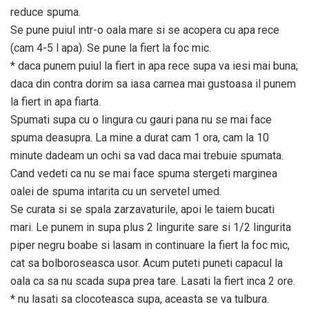
reduce spuma.
Se pune puiul intr-o oala mare si se acopera cu apa rece
(cam 4-5 l apa). Se pune la fiert la foc mic.
* daca punem puiul la fiert in apa rece supa va iesi mai buna;
daca din contra dorim sa iasa carnea mai gustoasa il punem
la fiert in apa fiarta.
Spumati supa cu o lingura cu gauri pana nu se mai face
spuma deasupra. La mine a durat cam 1 ora, cam la 10
minute dadeam un ochi sa vad daca mai trebuie spumata.
Cand vedeti ca nu se mai face spuma stergeti marginea
oalei de spuma intarita cu un servetel umed.
Se curata si se spala zarzavaturile, apoi le taiem bucati
mari. Le punem in supa plus 2 lingurite sare si 1/2 lingurita
piper negru boabe si lasam in continuare la fiert la foc mic,
cat sa bolboroseasca usor. Acum puteti puneti capacul la
oala ca sa nu scada supa prea tare. Lasati la fiert inca 2 ore.
* nu lasati sa clocoteasca supa, aceasta se va tulbura.