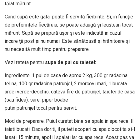
tăiat mărunt.
Când supă este gata, poate fi servită fierbinte. Şi, în funcţie
de preferinţele fiecăruia, se poate adaugă şi leuştean tocat
mărunt. Supă se prepară uşor şi este indicată în cazul
încare ţii post şi nu numai. Este sănătoasă şi hrănitoare şi
nu necesită mult timp pentru preparare.
Vezi reteta pentru
supa de pui cu taietei:
Ingrediente: 1 pui de casa de aprox 2 kg, 300 gr radacina
telina, 100 gr radacina patrunjel, 2 morcovi mari, 1 bucata
ardei verde-deschis, cateva fire de patrunjel, taietei de casa
(sau fidea), sare, piper boabe
putin patrunjel tocat pentru servit.
Mod de preparare: Puiul curatat bine se spala in apa rece. Il
taiati bucati. Daca doriti, il puteti acoperi cu apa clocotita si-l
lasati 15 minute, apoi il spalati iar cu apa rece. Acest pas va