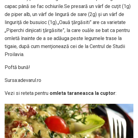
capac până se fac ochiurile.Se presară un vârf de cuţit (1g)
de piper alb, un vârf de lingură de sare (2g) şi un vârf de
linguriţă de busuioc (1g).„Oauă ţărgăsiti” are ca varietate
„Piperchi dinjicati ţărgăsite”, la care ouăle se bat ca pentru
omletă înainte de a se adăuga peste legumele trase la
tigaie, după cum menţionează cei de la Centrul de Studii
Proilavia.
Poftă bună!
Sursa:adevarul.ro
Vezi si reteta pentru
omleta taraneasca la cuptor
: