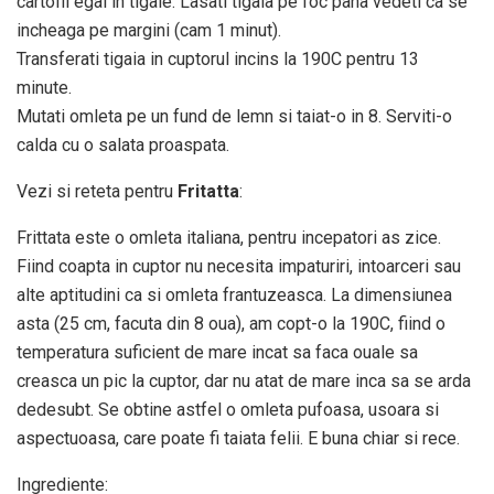
cartofii egal in tigaie. Lasati tigaia pe foc pana vedeti ca se
incheaga pe margini (cam 1 minut).
Transferati tigaia in cuptorul incins la 190C pentru 13
minute.
Mutati omleta pe un fund de lemn si taiat-o in 8. Serviti-o
calda cu o salata proaspata.
Vezi si reteta pentru
Fritatta
:
Frittata este o omleta italiana, pentru incepatori as zice.
Fiind coapta in cuptor nu necesita impaturiri, intoarceri sau
alte aptitudini ca si omleta frantuzeasca. La dimensiunea
asta (25 cm, facuta din 8 oua), am copt-o la 190C, fiind o
temperatura suficient de mare incat sa faca ouale sa
creasca un pic la cuptor, dar nu atat de mare inca sa se arda
dedesubt. Se obtine astfel o omleta pufoasa, usoara si
aspectuoasa, care poate fi taiata felii. E buna chiar si rece.
Ingrediente: