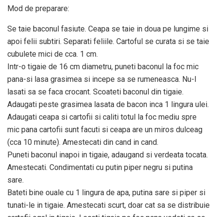
Mod de preparare:
Se taie baconul fasiute. Ceapa se taie in doua pe lungime si
apoi felii subtiri. Separati feliile. Cartoful se curata si se taie
cubulete mici de cca. 1 cm.
Intr-o tigaie de 16 cm diametru, puneti baconul la foc mic
pana-si lasa grasimea si incepe sa se rumeneasca. Nu-l
lasati sa se faca crocant. Scoateti baconul din tigaie.
Adaugati peste grasimea lasata de bacon inca 1 lingura ulei.
Adaugati ceapa si cartofii si caliti totul la foc mediu spre
mic pana cartofii sunt facuti si ceapa are un miros dulceag
(cca 10 minute). Amestecati din cand in cand.
Puneti baconul inapoi in tigaie, adaugand si verdeata tocata.
Amestecati. Condimentati cu putin piper negru si putina
sare.
Bateti bine ouale cu 1 lingura de apa, putina sare si piper si
tunati-le in tigaie. Amestecati scurt, doar cat sa se distribuie