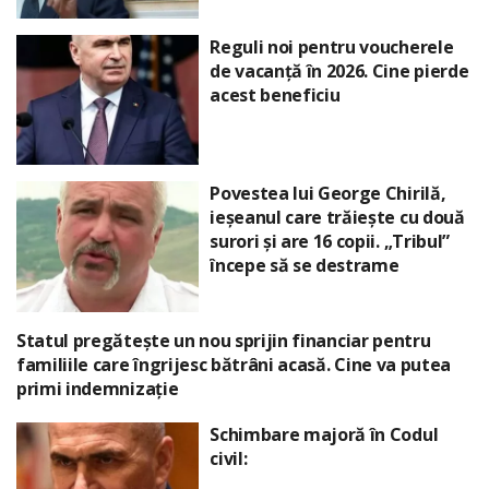
Reguli noi pentru voucherele
de vacanță în 2026. Cine pierde
acest beneficiu
Povestea lui George Chirilă,
ieșeanul care trăiește cu două
surori și are 16 copii. „Tribul”
începe să se destrame
Statul pregătește un nou sprijin financiar pentru
familiile care îngrijesc bătrâni acasă. Cine va putea
primi indemnizație
Schimbare majoră în Codul
civil: