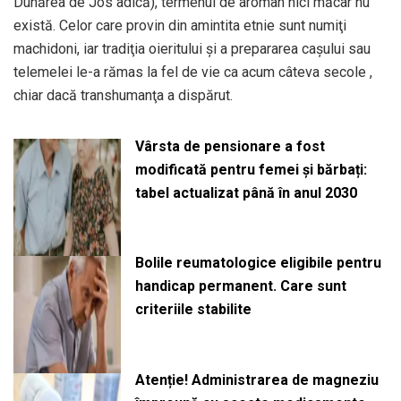
Dunărea de Jos adică), termenul de aromân nici măcar nu
există. Celor care provin din amintita etnie sunt numiţi
machidoni, iar tradiţia oieritului şi a prepararea caşului sau
telemelei le-a rămas la fel de vie ca acum câteva secole ,
chiar dacă transhumanţa a dispărut.
Vârsta de pensionare a fost
modificată pentru femei și bărbați:
tabel actualizat până în anul 2030
Bolile reumatologice eligibile pentru
handicap permanent. Care sunt
criteriile stabilite
Atenție! Administrarea de magneziu