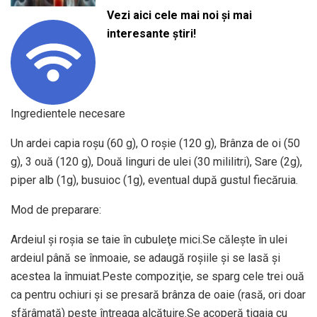
Vezi aici cele mai noi și mai
interesante știri!
Ingredientele necesare
Un ardei capia roşu (60 g), O roşie (120 g), Brânza de oi (50
g), 3 ouă (120 g), Două linguri de ulei (30 mililitri), Sare (2g),
piper alb (1g), busuioc (1g), eventual după gustul fiecăruia.
Mod de preparare:
Ardeiul şi roşia se taie în cubuleţe mici.Se căleşte în ulei
ardeiul până se înmoaie, se adaugă roşiile şi se lasă şi
acestea la înmuiat.Peste compoziţie, se sparg cele trei ouă
ca pentru ochiuri şi se presară brânza de oaie (rasă, ori doar
sfărâmată) peste întreaga alcătuire.Se acoperă tigaia cu