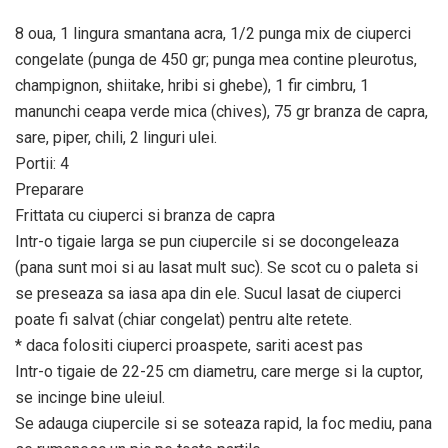
8 oua, 1 lingura smantana acra, 1/2 punga mix de ciuperci
congelate (punga de 450 gr; punga mea contine pleurotus,
champignon, shiitake, hribi si ghebe), 1 fir cimbru, 1
manunchi ceapa verde mica (chives), 75 gr branza de capra,
sare, piper, chili, 2 linguri ulei.
Portii: 4
Preparare
Frittata cu ciuperci si branza de capra
Intr-o tigaie larga se pun ciupercile si se docongeleaza
(pana sunt moi si au lasat mult suc). Se scot cu o paleta si
se preseaza sa iasa apa din ele. Sucul lasat de ciuperci
poate fi salvat (chiar congelat) pentru alte retete.
* daca folositi ciuperci proaspete, sariti acest pas
Intr-o tigaie de 22-25 cm diametru, care merge si la cuptor,
se incinge bine uleiul.
Se adauga ciupercile si se soteaza rapid, la foc mediu, pana