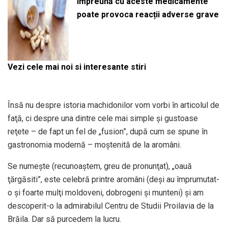
împreună cu aceste medicamente
poate provoca reacții adverse grave
Vezi cele mai noi si interesante stiri
Însă nu despre istoria machidonilor vom vorbi în articolul de
faţă, ci despre una dintre cele mai simple şi gustoase
reţete – de fapt un fel de „fusion”, după cum se spune în
gastronomia modernă – moştenită de la aromâni.
Se numeşte (recunoaştem, greu de pronunţat), „oauă
ţărgăsiti”, este celebră printre aromâni (deşi au împrumutat-
o şi foarte mulţi moldoveni, dobrogeni şi munteni) şi am
descoperit-o la admirabilul Centru de Studii Proilavia de la
Brăila. Dar să purcedem la lucru.