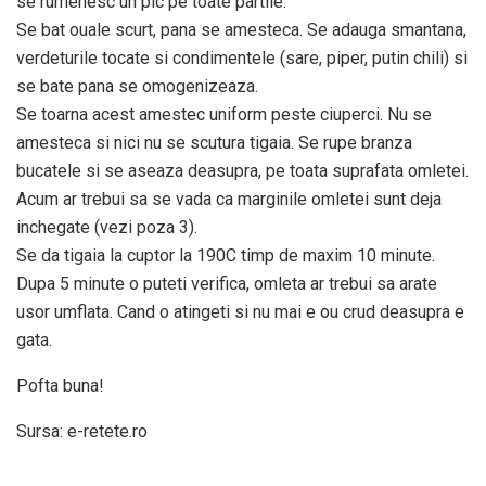
se rumenesc un pic pe toate partile.
Se bat ouale scurt, pana se amesteca. Se adauga smantana,
verdeturile tocate si condimentele (sare, piper, putin chili) si
se bate pana se omogenizeaza.
Se toarna acest amestec uniform peste ciuperci. Nu se
amesteca si nici nu se scutura tigaia. Se rupe branza
bucatele si se aseaza deasupra, pe toata suprafata omletei.
Acum ar trebui sa se vada ca marginile omletei sunt deja
inchegate (vezi poza 3).
Se da tigaia la cuptor la 190C timp de maxim 10 minute.
Dupa 5 minute o puteti verifica, omleta ar trebui sa arate
usor umflata. Cand o atingeti si nu mai e ou crud deasupra e
gata.
Pofta buna!
Sursa: e-retete.ro