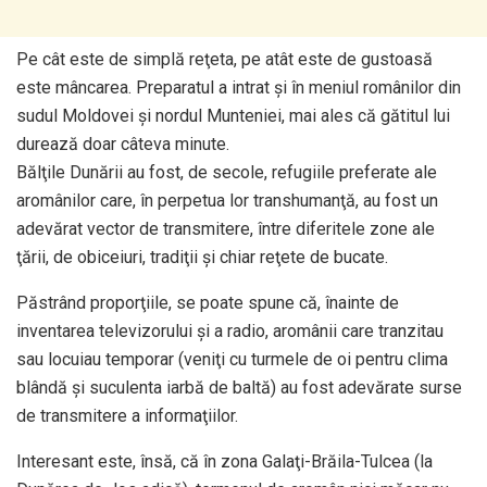
Pe cât este de simplă reţeta, pe atât este de gustoasă
este mâncarea. Preparatul a intrat şi în meniul românilor din
sudul Moldovei şi nordul Munteniei, mai ales că gătitul lui
durează doar câteva minute.
Bălţile Dunării au fost, de secole, refugiile preferate ale
aromânilor care, în perpetua lor transhumanţă, au fost un
adevărat vector de transmitere, între diferitele zone ale
ţării, de obiceiuri, tradiţii şi chiar reţete de bucate.
Păstrând proporţiile, se poate spune că, înainte de
inventarea televizorului şi a radio, aromânii care tranzitau
sau locuiau temporar (veniţi cu turmele de oi pentru clima
blândă şi suculenta iarbă de baltă) au fost adevărate surse
de transmitere a informaţiilor.
Interesant este, însă, că în zona Galaţi-Brăila-Tulcea (la