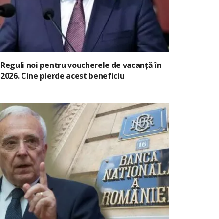
Reguli noi pentru voucherele de vacanță în
2026. Cine pierde acest beneficiu