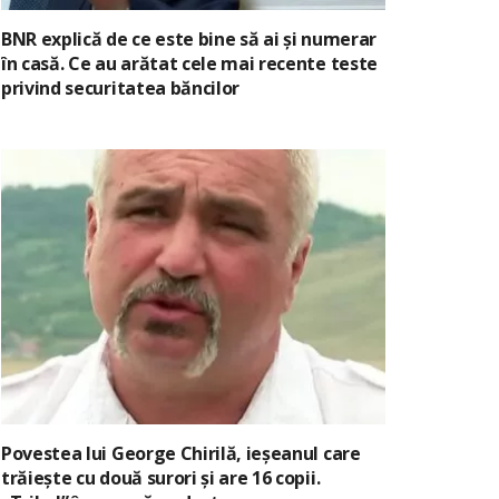
BNR explică de ce este bine să ai și numerar
în casă. Ce au arătat cele mai recente teste
privind securitatea băncilor
Povestea lui George Chirilă, ieșeanul care
trăiește cu două surori și are 16 copii.