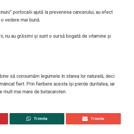
uni” portocalii ajută la prevenirea cancerului, au efect
i o vedere mai bună.
orii, nu au grăsimi şi sunt o sursă bogată de vitamine şi
 bine să consumăm legumele în starea lor naturală, deci
ncat fiert. Prin fierbere acesta îşi pierde duritatea, iar
ate mult mai mare de betacaroten.
Trimite
Trimite