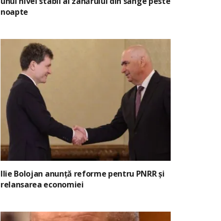
unui nivel stabil al zahărului din sânge peste
noapte
Ilie Bolojan anunță reforme pentru PNRR și
relansarea economiei