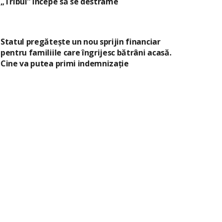
„Tribul” începe să se destrame
Statul pregătește un nou sprijin financiar
pentru familiile care îngrijesc bătrâni acasă.
Cine va putea primi indemnizație