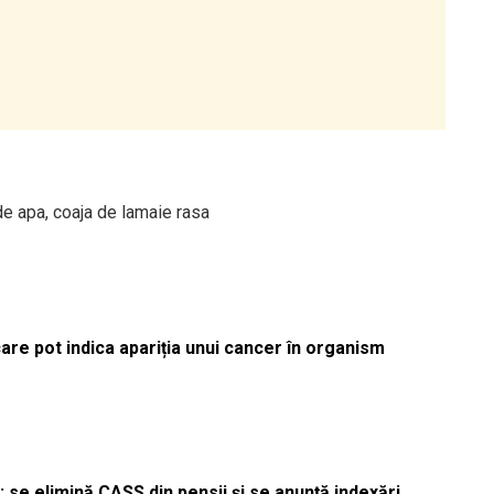
 de apa, coaja de lamaie rasa
re pot indica apariția unui cancer în organism
 se elimină CASS din pensii și se anunță indexări