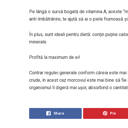
Pe lângă o sursă bogată de vitamina A, aceste “min
anti-îmbătrânire, te ajută să ai o piele frumoasă ş
În plus, sunt ideali pentru dietă: conţin puţine cal
minerale.
Profită la maximum de ei!
Contrar regulei generale conform căreia este mai
crude, în acest caz morcovul este mai bine să fie mâ
organismul îl digeră mai uşor, absorbind o cantit
Share
Pin