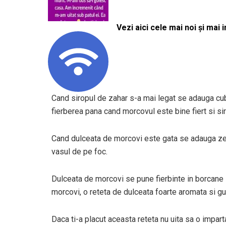
Vezi aici cele mai noi și mai i
Cand siropul de zahar s-a mai legat se adauga cub
fierberea pana cand morcovul este bine fiert si si
Cand dulceata de morcovi este gata se adauga zea
vasul de pe foc.
Dulceata de morcovi se pune fierbinte in borcane 
morcovi, o reteta de dulceata foarte aromata si gu
Daca ti-a placut aceasta reteta nu uita sa o impart