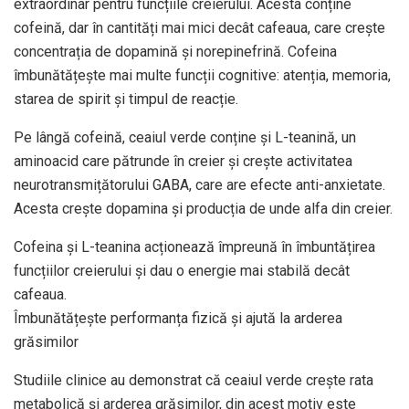
extraordinar pentru funcțiile creierului. Acesta conține
cofeină, dar în cantități mai mici decât cafeaua, care crește
concentrația de dopamină și norepinefrină. Cofeina
îmbunătățește mai multe funcții cognitive: atenția, memoria,
starea de spirit și timpul de reacție.
Pe lângă cofeină, ceaiul verde conține și L-teanină, un
aminoacid care pătrunde în creier și crește activitatea
neurotransmițătorului GABA, care are efecte anti-anxietate.
Acesta crește dopamina și producția de unde alfa din creier.
Cofeina și L-teanina acționează împreună în îmbuntățirea
funcțiilor creierului și dau o energie mai stabilă decât
cafeaua.
Îmbunătățește performanța fizică și ajută la arderea
grăsimilor
Studiile clinice au demonstrat că ceaiul verde crește rata
metabolică și arderea grăsimilor, din acest motiv este