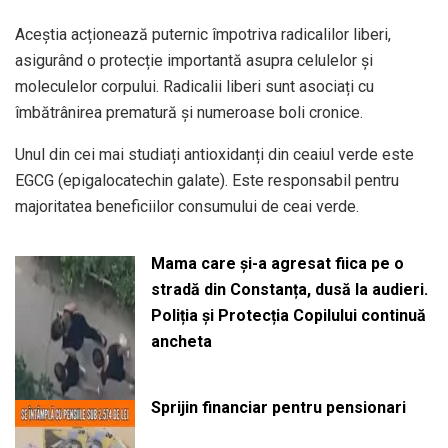
Aceștia acționează puternic împotriva radicalilor liberi,
asigurând o protecție importantă asupra celulelor și
moleculelor corpului. Radicalii liberi sunt asociați cu
îmbătrânirea prematură și numeroase boli cronice.
Unul din cei mai studiați antioxidanți din ceaiul verde este
EGCG (epigalocatechin galate). Este responsabil pentru
majoritatea beneficiilor consumului de ceai verde.
Mama care și-a agresat fiica pe o
stradă din Constanța, dusă la audieri.
Poliția și Protecția Copilului continuă
ancheta
Sprijin financiar pentru pensionari