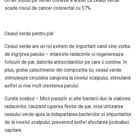
Un alt studiu pe femei chineze a arătat că ceaiul verde
scade riscul de cancer colorectal cu 57%.
Ceaiul verde pentru păr
Ceaiul verde are un rol extrem de important cand vine vorba
de ingrijirea parului – intareste radacinile si regenereaza
foliculii de par, datorita antixoidantilor pe care ii contine. In
plus, gratie catechinelor din compozitia lui, ceaiul verde
stimuleaza circulatia sangvina la nivelul scalpului, stimuland
astfel si mai mult cresterea parului.
Curata scalpul – Micii paraziti si alte bacterii duc la slabirea
radacinilor, cauzand ruperea firelor de par. Insa utilizarea
ceaiului verde ajuta la indepartarea bacteriilor si impuritatilor
de la nivelul scalpului, prevenind astfel afectarea podoabei
capilare.