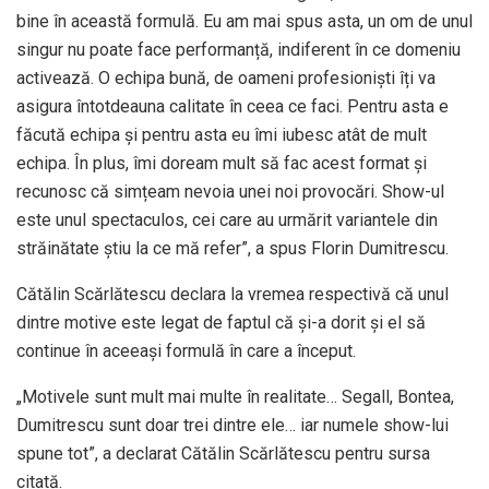
bine în această formulă. Eu am mai spus asta, un om de unul
singur nu poate face performanță, indiferent în ce domeniu
activează. O echipa bună, de oameni profesioniști îți va
asigura întotdeauna calitate în ceea ce faci. Pentru asta e
făcută echipa și pentru asta eu îmi iubesc atât de mult
echipa. În plus, îmi doream mult să fac acest format și
recunosc că simțeam nevoia unei noi provocări. Show-ul
este unul spectaculos, cei care au urmărit variantele din
străinătate știu la ce mă refer”, a spus Florin Dumitrescu.
Cătălin Scărlătescu declara la vremea respectivă că unul
dintre motive este legat de faptul că și-a dorit și el să
continue în aceeași formulă în care a început.
„Motivele sunt mult mai multe în realitate… Segall, Bontea,
Dumitrescu sunt doar trei dintre ele… iar numele show-lui
spune tot”, a declarat Cătălin Scărlătescu pentru sursa
citată.