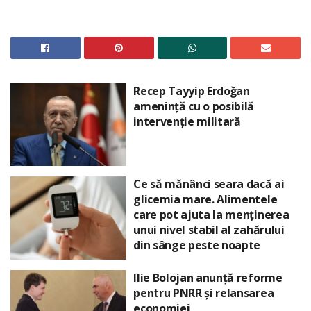
Recep Tayyip Erdoğan
amenință cu o posibilă
intervenție militară
Ce să mănânci seara dacă ai
glicemia mare. Alimentele
care pot ajuta la menținerea
unui nivel stabil al zahărului
din sânge peste noapte
Ilie Bolojan anunță reforme
pentru PNRR și relansarea
economiei