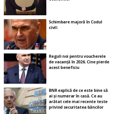
Schimbare majoră în Codul
civil:
Reguli noi pentru voucherele
de vacanță în 2026. Cine pierde
acest beneficiu
BNR explică de ce este bine să
ai și numerar în casă. Ce au
arătat cele mai recente teste
privind securitatea băncilor