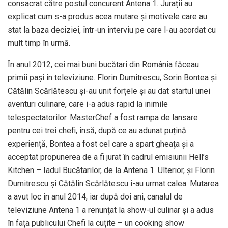
consacrat către postul concurent Antena 1. Jurații au
explicat cum s-a produs acea mutare și motivele care au
stat la baza deciziei, într-un interviu pe care l-au acordat cu
mult timp în urmă.
În anul 2012, cei mai buni bucătari din România făceau
primii pași în televiziune. Florin Dumitrescu, Sorin Bontea și
Cătălin Scărlătescu și-au unit forțele și au dat startul unei
aventuri culinare, care i-a adus rapid la inimile
telespectatorilor. MasterChef a fost rampa de lansare
pentru cei trei chefi, însă, după ce au adunat puțină
experiență, Bontea a fost cel care a spart gheața și a
acceptat propunerea de a fi jurat în cadrul emisiunii Hell’s
Kitchen – Iadul Bucătarilor, de la Antena 1. Ulterior, și Florin
Dumitrescu și Cătălin Scărlătescu i-au urmat calea. Mutarea
a avut loc în anul 2014, iar după doi ani, canalul de
televiziune Antena 1 a renunțat la show-ul culinar și a adus
în fața publicului Chefi la cuțite – un cooking show