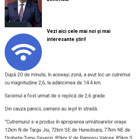
Vezi aici cele mai noi și mai
interesante știri!
După 20 de minute, în aceeaşi zonă, a avut loc un cutremur
cu magnitudine 2,6, la adâncimea de 14.4 km.
Seismul a fost urmat de o replică de 2,6 grade.
Din cauza panicii, oamenii au ieșit în stradă.
”Cutremurul s-a produs în apropierea următoarelor oraşe:
12km N de Targu Jiu, 72km SE de Hunedoara, 77km NE de
Drobeta-Turnu Severin, 85km V de Ramnicu Valcea, 85km S