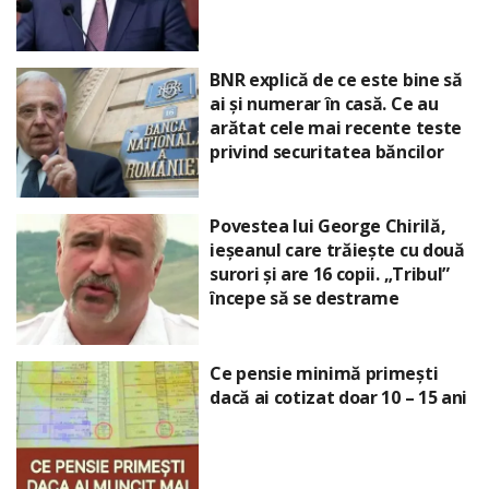
BNR explică de ce este bine să
ai și numerar în casă. Ce au
arătat cele mai recente teste
privind securitatea băncilor
Povestea lui George Chirilă,
ieșeanul care trăiește cu două
surori și are 16 copii. „Tribul”
începe să se destrame
Ce pensie minimă primești
dacă ai cotizat doar 10 – 15 ani