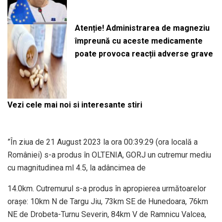
Atenție! Administrarea de magneziu
împreună cu aceste medicamente
poate provoca reacții adverse grave
Vezi cele mai noi si interesante stiri
”În ziua de 21 August 2023 la ora 00:39:29 (ora locală a
României) s-a produs în OLTENIA, GORJ un cutremur mediu
cu magnitudinea ml 4.5, la adâncimea de
14.0km. Cutremurul s-a produs în apropierea următoarelor
oraşe: 10km N de Targu Jiu, 73km SE de Hunedoara, 76km
NE de Drobeta-Turnu Severin, 84km V de Ramnicu Valcea,