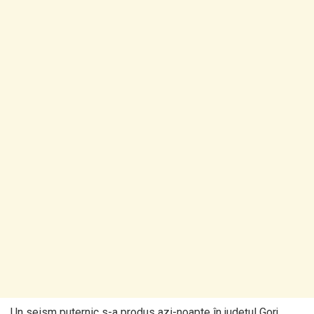
Un seism puternic s-a produs azi-noapte în județul Gorj.