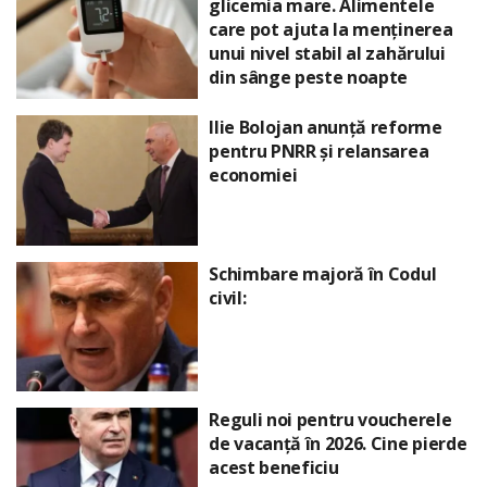
glicemia mare. Alimentele
care pot ajuta la menținerea
unui nivel stabil al zahărului
din sânge peste noapte
Ilie Bolojan anunță reforme
pentru PNRR și relansarea
economiei
Schimbare majoră în Codul
civil:
Reguli noi pentru voucherele
de vacanță în 2026. Cine pierde
acest beneficiu