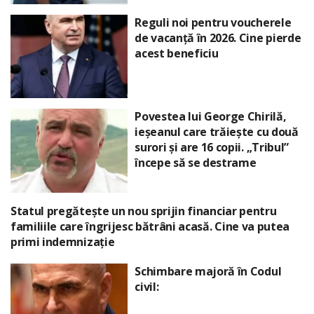
Reguli noi pentru voucherele
de vacanță în 2026. Cine pierde
acest beneficiu
Povestea lui George Chirilă,
ieșeanul care trăiește cu două
surori și are 16 copii. „Tribul”
începe să se destrame
Statul pregătește un nou sprijin financiar pentru
familiile care îngrijesc bătrâni acasă. Cine va putea
primi indemnizație
Schimbare majoră în Codul
civil: