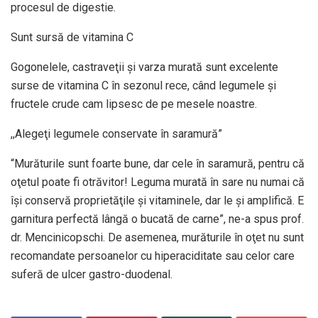
procesul de digestie.
Sunt sursă de vitamina C
Gogonelele, castraveţii şi varza murată sunt excelente
surse de vitamina C în sezonul rece, când legumele şi
fructele crude cam lipsesc de pe mesele noastre.
,,Alegeţi legumele conservate în saramură”
“Murăturile sunt foarte bune, dar cele în saramură, pentru că
oţetul poate fi otrăvitor! Leguma murată în sare nu numai că
îşi conservă proprietăţile şi vitaminele, dar le şi amplifică. E
garnitura perfectă lângă o bucată de carne”, ne-a spus prof.
dr. Mencinicopschi. De asemenea, murăturile în oţet nu sunt
recomandate persoanelor cu hiperaciditate sau celor care
suferă de ulcer gastro-duodenal.