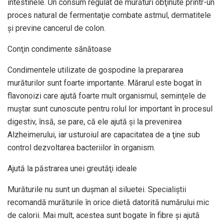
intestinele. Un consum regulat de murături obţinute printr-un
proces natural de fermentaţie combate astmul, dermatitele
şi previne cancerul de colon.
Conţin condimente sănătoase
Condimentele utilizate de gospodine la prepararea
murăturilor sunt foarte importante. Mărarul este bogat în
flavonoizi care ajută foarte mult organismul, seminţele de
muştar sunt cunoscute pentru rolul lor important în procesul
digestiv, însă, se pare, că ele ajută şi la prevenirea
Alzheimerului, iar usturoiul are capacitatea de a ţine sub
control dezvoltarea bacteriilor în organism.
Ajută la păstrarea unei greutăţi ideale
Murăturile nu sunt un duşman al siluetei. Specialiştii
recomandă murăturile în orice dietă datorită numărului mic
de calorii. Mai mult, acestea sunt bogate în fibre şi ajută