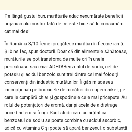
Pe lângă gustul bun, murăturile aduc nenumărate beneficii
organismului nostru. Iată de ce este bine să le consumăm
cât mai des!
În România 8/10 femei pregătesc murături în fiecare iarnă.
Și bine fac, spun doctorii. Doar că din alimentele sănătoase,
murăturile se pot transfoma de multe ori în unele
periculoase sau chiar ADHD!Benzoatul de sodiu, cel de
potasiu și acidul benzoic sunt trei dintre cei mai folosiți
conservanți din industria murăturilor. Îi găsim adesea
inscripționati pe borcanele de murături din supermarket, pe
care le cumpără chiar și gospodinele cele mai pricepute. Au
rolul de potențatori de aromă, dar și acela de a distruge
orice bacterii si fungi. Sunt studii care au arătat ca
benzoatul de sodiu se poate combina cu acidul ascorbic,
adică cu vitamina C și poate să apară benzenul, o substanță