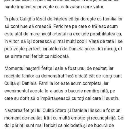
simte împlinit și privește cu entuziasm spre viitor.
În plus, Culiță a lăsat de înțeles că își dorește ca familia lor
să continue să crească. Fericirea pe care o trăiesc acum
este atât de mare, încât artistul nu exclude posibilitatea ca,
în viitor, să își dorească și mai mulți copii. Viața de tată i se
potrivește perfect, iar alături de Daniela și cei doi micuți, el
se simte mai fericit ca niciodată.
Momentul nașterii fetiței sale a fost unul de neuitat, iar
reacțiile fanilor au demonstrat încă o dată cât de iubiți sunt
Culiță și Daniela. Familia lor este acum completă, iar
evenimentul acesta le-a adus o bucurie nemărginită, pe
care au dorit să o împărtășească cu toți cei care îi susțin.
Nașterea fetiței lui Culiță Sterp și Daniela Iliescu a fost un
moment de neuitat, trăit cu multă emoție și recunoștință. Cei
doi părinți sunt mai fericiți ca niciodată și se bucură de