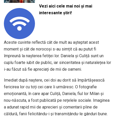
Vezi aici cele mai noi și mai
interesante știri!
Aceste cuvinte reflectă cât de mult au așteptat acest
moment și cât de norocoși s-au simțit că au putut fi
împreună la nașterea fetiței lor. Daniela și Culiță sunt un
cuplu foarte iubit de public, iar sinceritatea și naturalețea lor
i-au făcut să fie apreciați de mii de oameni.
Imediat după naștere, cei doi au dorit să împărtășească
fericirea lor cu toți cei care îi urmăresc. O fotografie
emoționantă, în care apar Culiță, Daniela, fiul lor Milan și
nou-născuta, a fost publicată pe rețelele sociale. Imaginea
a adunat rapid mii de aprecieri și comentarii pline de
căldură, fanii felicitându-i și transmițându-le gânduri bune.