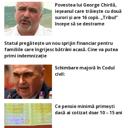
Povestea lui George Chirilă,
ieșeanul care trăiește cu două
surori și are 16 copii. „Tribul”
începe să se destrame
Statul pregătește un nou sprijin financiar pentru
familiile care îngrijesc bătrâni acasă. Cine va putea
primi indemnizație
Schimbare majoră în Codul
civil:
Ce pensie minimă primești
dacă ai cotizat doar 10 – 15 ani