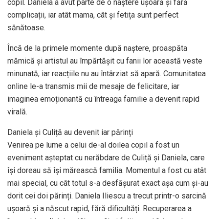
copil. Daniela a avut parte de o naștere ușoară și fără
complicații, iar atât mama, cât și fetița sunt perfect
sănătoase.
Încă de la primele momente după naștere, proaspăta
mămică și artistul au împărtășit cu fanii lor această veste
minunată, iar reacțiile nu au întârziat să apară. Comunitatea
online le-a transmis mii de mesaje de felicitare, iar
imaginea emoționantă cu întreaga familie a devenit rapid
virală.
Daniela și Culiță au devenit iar părinți
Venirea pe lume a celui de-al doilea copil a fost un
eveniment așteptat cu nerăbdare de Culiță și Daniela, care
își doreau să își mărească familia. Momentul a fost cu atât
mai special, cu cât totul s-a desfășurat exact așa cum și-au
dorit cei doi părinți. Daniela Iliescu a trecut printr-o sarcină
ușoară și a născut rapid, fără dificultăți. Recuperarea a