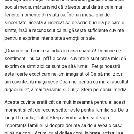
social media, mărturisind că trăiește unul dintre cele mai
fericite momente din viața sa. Într-un mesaj plin de
sinceritate, acesta a încercat să descrie bucuria pe care o
simte, însă a recunoscut că nu găsește suficiente cuvinte
pentru a exprima intensitatea emoțiilor sale.
„Doamne ce fericire ai adus în casa noastră! Doamne ce
sentiment… nu ca…pfff e ceva….cuvintele sunt prea mici să
exprim ce simt zici ca sunt pe altă lume… Fetița noastră
este foarte exact cum ne-am imaginat-o! Ce să mai zic, n-
am cuvinte.. îţi mulţumesc Doamne, pentru ca mi- ai ascultat
rugăciunile”, a mai transmis și Culiță Sterp pe social media.
Aceste cuvinte arată cât de mult înseamnă pentru el acest
moment și cât de recunoscător este pentru familia sa. De-a
lungul timpului, Culiță Sterp a vorbit adesea despre
importanța familiei și despre dorința sa de a avea o casă
plină de copii. Acum, cu al doilea copil în brațe, artistul se