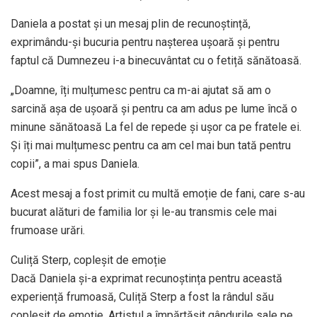
Daniela a postat și un mesaj plin de recunoștință,
exprimându-și bucuria pentru nașterea ușoară și pentru
faptul că Dumnezeu i-a binecuvântat cu o fetiță sănătoasă.
„Doamne, îți mulțumesc pentru ca m-ai ajutat să am o
sarcină aşa de uşoară şi pentru ca am adus pe lume încă o
minune sănătoasă La fel de repede şi uşor ca pe fratele ei.
Şi îți mai mulțumesc pentru ca am cel mai bun tată pentru
copii”, a mai spus Daniela.
Acest mesaj a fost primit cu multă emoție de fani, care s-au
bucurat alături de familia lor și le-au transmis cele mai
frumoase urări.
Culiță Sterp, copleșit de emoție
Dacă Daniela și-a exprimat recunoștința pentru această
experiență frumoasă, Culiță Sterp a fost la rândul său
copleșit de emoție. Artistul a împărtășit gândurile sale pe