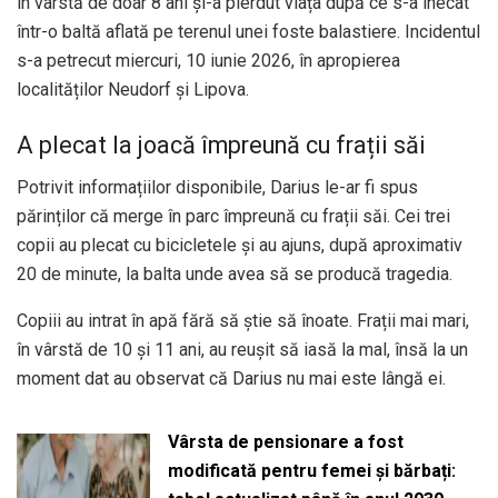
în vârstă de doar 8 ani și-a pierdut viața după ce s-a înecat
într-o baltă aflată pe terenul unei foste balastiere. Incidentul
s-a petrecut miercuri, 10 iunie 2026, în apropierea
localităților Neudorf și Lipova.
A plecat la joacă împreună cu frații săi
Potrivit informațiilor disponibile, Darius le-ar fi spus
părinților că merge în parc împreună cu frații săi. Cei trei
copii au plecat cu bicicletele și au ajuns, după aproximativ
20 de minute, la balta unde avea să se producă tragedia.
Copiii au intrat în apă fără să știe să înoate. Frații mai mari,
în vârstă de 10 și 11 ani, au reușit să iasă la mal, însă la un
moment dat au observat că Darius nu mai este lângă ei.
Vârsta de pensionare a fost
modificată pentru femei și bărbați: