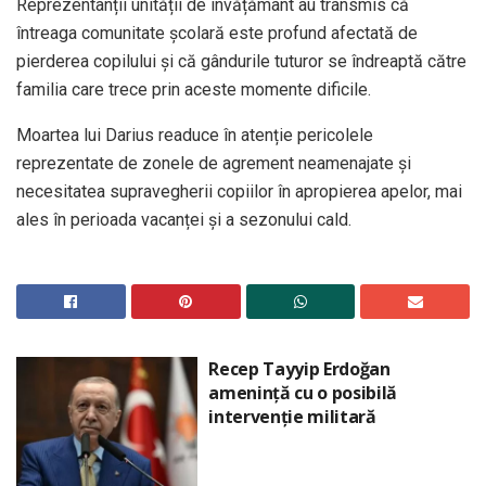
Reprezentanții unității de învățământ au transmis că
întreaga comunitate școlară este profund afectată de
pierderea copilului și că gândurile tuturor se îndreaptă către
familia care trece prin aceste momente dificile.
Moartea lui Darius readuce în atenție pericolele
reprezentate de zonele de agrement neamenajate și
necesitatea supravegherii copiilor în apropierea apelor, mai
ales în perioada vacanței și a sezonului cald.
Recep Tayyip Erdoğan
amenință cu o posibilă
intervenție militară