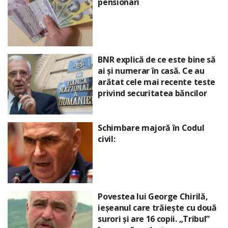
pensionari
BNR explică de ce este bine să
ai și numerar în casă. Ce au
arătat cele mai recente teste
privind securitatea băncilor
Schimbare majoră în Codul
civil:
Povestea lui George Chirilă,
ieșeanul care trăiește cu două
surori și are 16 copii. „Tribul”