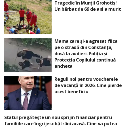
Tragedie în Munții Grohotiș!
Un bărbat de 69 de ani a murit
Mama care și-a agresat fiica
pe o stradă din Constanța,
dusă la audieri. Poliția și
Protecția Copilului continuă
ancheta
Reguli noi pentru voucherele
de vacanță în 2026. Cine pierde
acest beneficiu
Statul pregătește un nou sprijin financiar pentru
familiile care îngrijesc bătrâni acasă. Cine va putea