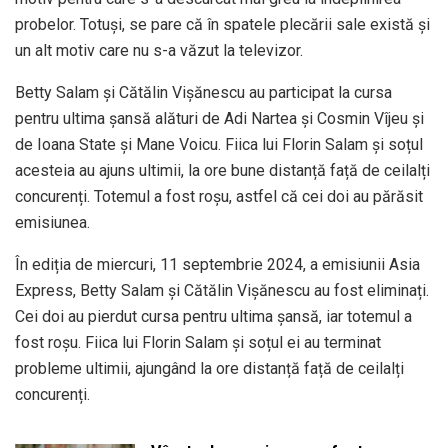
probelor. Totuși, se pare că în spatele plecării sale există și
un alt motiv care nu s-a văzut la televizor.
Betty Salam și Cătălin Vișănescu au participat la cursa
pentru ultima șansă alături de Adi Nartea și Cosmin Vîjeu și
de Ioana State și Mane Voicu. Fiica lui Florin Salam și soțul
acesteia au ajuns ultimii, la ore bune distanță față de ceilalți
concurenți. Totemul a fost roșu, astfel că cei doi au părăsit
emisiunea.
În ediția de miercuri, 11 septembrie 2024, a emisiunii Asia
Express, Betty Salam și Cătălin Vișănescu au fost eliminați.
Cei doi au pierdut cursa pentru ultima șansă, iar totemul a
fost roșu. Fiica lui Florin Salam și soțul ei au terminat
probleme ultimii, ajungând la ore distanță față de ceilalți
concurenți.