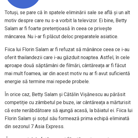
Totuși, se pare că în spatele eliminării sale se află și un alt
motiv despre care nu s-a vorbit la televizor. Ei bine, Betty
Salam ar fi foarte pretențioasă în ceea ce privește
mâncarea. Nu i-ar fi plăcut deloc preparatele asiatice.
Fiica lui Florin Salam ar fi refuzat să mănânce ceea ce i-au
oferit thailandezii care i-au găzduit noaptea. Astfel, în cele
aproape două săptămâni de filmări, cântăreața ar fi făcut
mai mult foamea, iar din acest motiv nu ar fi avut suficientă
energie să termine mai repede probele.
În orice caz, Betty Salam și Cătălin Vișănescu au părăsit
competiție cu zâmbetul pe buze, iar cântăreața a mărturisit
că este nerăbdătoare să ajungă acasă, la băiatul ei. Fiica lui
Florin Salam și soțul său formează prima echipă eliminată
din sezonul 7 Asia Express.