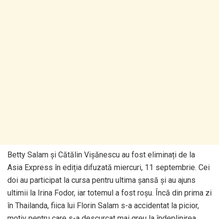
Betty Salam și Cătălin Vișănescu au fost eliminați de la
Asia Express în ediția difuzată miercuri, 11 septembrie. Cei
doi au participat la cursa pentru ultima șansă și au ajuns
ultimii la Irina Fodor, iar totemul a fost roșu. Încă din prima zi
în Thailanda, fiica lui Florin Salam s-a accidentat la picior,
motiv pentru care s-a descurcat mai greu la îndeplinirea