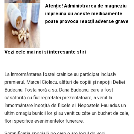
Atenție! Administrarea de magneziu
împreună cu aceste medicamente
poate provoca reacții adverse grave
Vezi cele mai noi si interesante stiri
La înmormântarea fostei crainice au participat inclusiv
premierul, Marcel Ciolacu, alături de copiii și nepoții Deliei
Budeanu. Fosta noră a sa, Dana Budeanu, care a fost
căsătorită cu fiul regretatei prezentatoare, a venit la
înmormântare însoțită de fiicele ei. Nepoatele i-au adus un
ultim omagiu bunicii lor și au venit cu câte un buchet de cale,
flori specifice evenimentelor funerare.
Semnificația specială pe care o are locul de veci