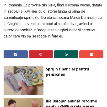
în România. Ea provine din Siria, fiind o icoană veche, datată
în secolul al XVI-lea, cu o istorie lungă și plină de
semnificații spirituale. De atunci, icoana Maicii Domnului de
la Ghighiu a devenit un simbol al harului divin, având o
putere deosebită în îndeplinirea rugăciunilor și cererilor
celor care vin să se roage în fața ei.
Sprijin financiar pentru
pensionari
Ilie Bolojan anunță reforme
pentru PNRR și relansarea