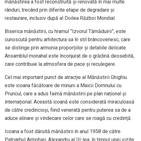
mănăstirea a fost reconstruită și renovată în mai multe
rânduri, trecând prin diferite etape de degradare și
restaurare, inclusiv după al Doilea Război Mondial.
Biserica mănăstirii, cu hramul ”Izvorul Tămăduirii”, este
cunoscută pentru arhitectura sa în stil brâncovenesc, care
se distinge prin armonia proporțiilor și detaliile delicate.
Ansamblul monahal este înconjurat de o grădină deosebită,
care contribuie la atmosfera de pace și reculegere.
Cel mai important punct de atracție al Mănăstirii Ghighiu
este icoana făcătoare de minuni a Maicii Domnului cu
Pruncul, care a adus faimă mănăstirii pe plan național și
internațional. Această icoană este considerată miraculoasă
de către credincioși, fiind venerată pentru puterea sa de a
aduce alinare și vindecare celor care se roagă cu credință.
Icoana a fost dăruită mănăstirii în anul 1958 de către
Patriarhul Antiohiei, Alexandru al III-lea, în timpul unei vizite