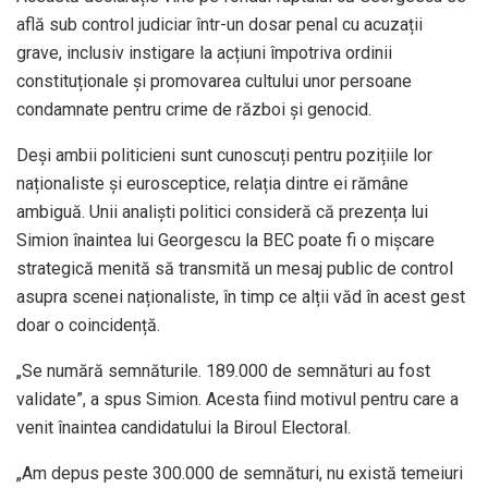
află sub control judiciar într-un dosar penal cu acuzații
grave, inclusiv instigare la acțiuni împotriva ordinii
constituționale și promovarea cultului unor persoane
condamnate pentru crime de război și genocid.
Deși ambii politicieni sunt cunoscuți pentru pozițiile lor
naționaliste și eurosceptice, relația dintre ei rămâne
ambiguă. Unii analiști politici consideră că prezența lui
Simion înaintea lui Georgescu la BEC poate fi o mișcare
strategică menită să transmită un mesaj public de control
asupra scenei naționaliste, în timp ce alții văd în acest gest
doar o coincidență.
„Se numără semnăturile. 189.000 de semnături au fost
validate”, a spus Simion. Acesta fiind motivul pentru care a
venit înaintea candidatului la Biroul Electoral.
„Am depus peste 300.000 de semnături, nu există temeiuri