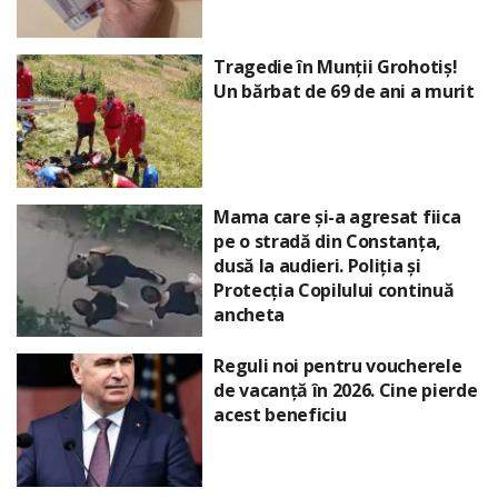
Tragedie în Munții Grohotiș!
Un bărbat de 69 de ani a murit
Mama care și-a agresat fiica
pe o stradă din Constanța,
dusă la audieri. Poliția și
Protecția Copilului continuă
ancheta
Reguli noi pentru voucherele
de vacanță în 2026. Cine pierde
acest beneficiu