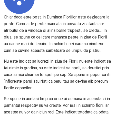
Chiar daca este post, in Duminca Floriilor este dezlegare la
peste. Carnea de peste mancata in aceasta zi sfanta are
atributul de a vindeca si alina bolile trupesti, se crede…. In
plus, se spune ca cei care mananca peste in ziua de Florii
au sanse mari de lecuire. In schimb, cei care nu cinstesc
cum se cuvine aceasta sarbatoare se umplu de pistrui.
Nu este indicat sa lucrezi in ziua de Florii, nu este indicat sa
tai nimic in gradina, nu este indicat sa speli, sa deretici prin
casa si nici chiar sa te speli pe cap. Se spune in popor ca iti
‘infloreste’ parul sau risti ca parul tau sa devina alb precum
florile copacilor.
Se spune in acelasi timp ca orice ai semana in aceasta zi in
pamantul respectiv nu va creste. Vor iesi in schimb flori, iar
acestea nu vor da niciun rod. Este indicat totodata ca odata