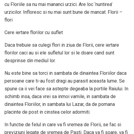
cu Floriile sa nu mai mananci urzici. Are loc ‘nuntirea’
urzicilor. Infloresc si nu mai sunt bune de mancat. Florii –
flori
Cere iertare florilor cu suflet
Daca trebuie sa culegi flori in ziua de Florii, cere iertare
florilor caci au si ele sufletul lor si le doare cand sunt
desprinse din mediul lor.
Nu este bine sa torci in sambata de dinaintea Floriilor daca
persoane care ti-au fost dragi au parasit aceasta lume. Se
spune ca ii vei face sa astepte degeaba la portile Raiului. In
schimb insa, daca vrei sa inmoi vamile, in sambata de
dinaintea Floriilor, in sambata lui Lazar, da de pomana
placinte de post in cinstea celor adormiti.
In functie de felul in care va fi vremea de Florii, se fac si
previziuni legate de vremea de Pasti. Daca va fi soare, va fi