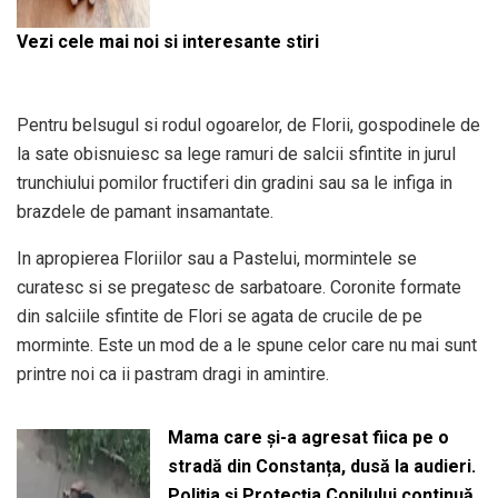
Vezi cele mai noi si interesante stiri
Pentru belsugul si rodul ogoarelor, de Florii, gospodinele de
la sate obisnuiesc sa lege ramuri de salcii sfintite in jurul
trunchiului pomilor fructiferi din gradini sau sa le infiga in
brazdele de pamant insamantate.
In apropierea Floriilor sau a Pastelui, mormintele se
curatesc si se pregatesc de sarbatoare. Coronite formate
din salciile sfintite de Flori se agata de crucile de pe
morminte. Este un mod de a le spune celor care nu mai sunt
printre noi ca ii pastram dragi in amintire.
Mama care și-a agresat fiica pe o
stradă din Constanța, dusă la audieri.
Poliția și Protecția Copilului continuă