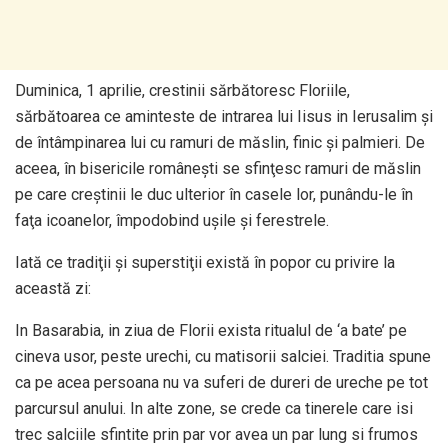
Duminica, 1 aprilie, crestinii sărbătoresc Floriile,
sărbătoarea ce aminteste de intrarea lui Iisus in Ierusalim şi
de întâmpinarea lui cu ramuri de măslin, finic şi palmieri. De
aceea, în bisericile româneşti se sfinţesc ramuri de măslin
pe care creştinii le duc ulterior în casele lor, punându-le în
faţa icoanelor, împodobind uşile şi ferestrele.
Iată ce tradiţii şi superstiţii există în popor cu privire la
această zi:
In Basarabia, in ziua de Florii exista ritualul de ‘a bate’ pe
cineva usor, peste urechi, cu matisorii salciei. Traditia spune
ca pe acea persoana nu va suferi de dureri de ureche pe tot
parcursul anului. In alte zone, se crede ca tinerele care isi
trec salciile sfintite prin par vor avea un par lung si frumos