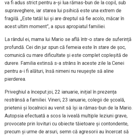
va fi adus strict pentru a-și lua rămas-bun de la copil, sub
supraveghere, iar starea lui psihică este una extrem de
fragilă. „Este tatăl lui și are dreptul să fie acolo, măcar în
acest ultim moment”, a spus apropiatul familiei.
La rândul ei, mama lui Mario se află într-o stare de suferință
profundă. Cei din jur spun că femeia este în stare de șoc,
comunică cu mare dificultate și este complet copleșită de
durere. Familia extinsă s-a strâns în aceste zile la Cenei
pentru a-i fi alături, însă nimeni nu reușește să aline
pierderea.
Priveghiul a început joi, 22 ianuarie, inițial în prezența
restrânsă a familiei. Vineri, 23 ianuarie, colegii de școală,
prietenii și localnicii au venit să își ia rămas-bun de la Mario.
Autopsia efectuată a scos la iveală multiple leziuni grave,
provocate prin lovituri cu obiecte tăietoare și contondente,
precum și urme de arsuri, semn că agresorii au încercat să