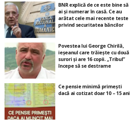
BNR explică de ce este bine să
ai și numerar în casă. Ce au
arătat cele mai recente teste
privind securitatea băncilor
Povestea lui George Chirilă,
ieșeanul care trăiește cu două
surori și are 16 copii. „Tribul”
începe să se destrame
Ce pensie minimă primești
dacă ai cotizat doar 10 – 15 ani