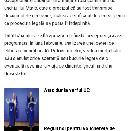
excepțional al situației. Informația a fost confirmată de
unchiul lui Mario, care a precizat că au fost transmise
documentele necesare, inclusiv certificatul de deces, pentru
ca procedura legală să poată fi îndeplinită.
Tatăl băiatului se află aproape de finalul pedepsei și avea
programată, în luna februarie, analizarea unei cereri de
eliberare condiționată. Potrivit rudelor, vestea morții fiului
său a anulat orice speranță sau bucurie legată de o
eventuală revenire la viața de dinainte, șocul fiind unul
devastator.
Atac dur la vârful UE:
Reguli noi pentru voucherele de