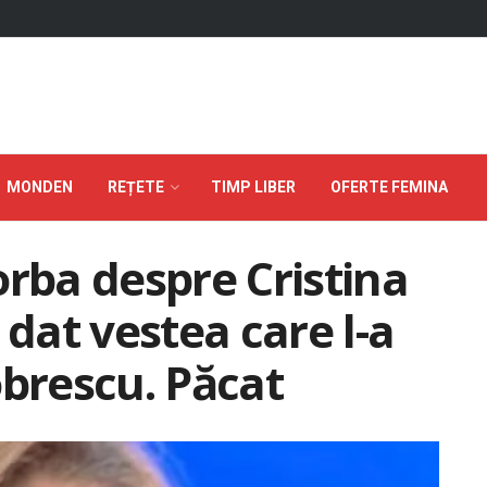
MONDEN
REȚETE
TIMP LIBER
OFERTE FEMINA
orba despre Cristina
 dat vestea care l-a
obrescu. Păcat