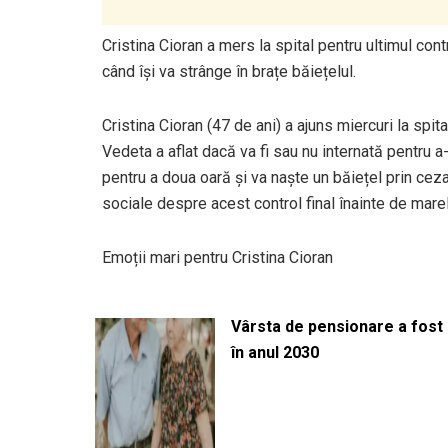
Cristina Cioran a mers la spital pentru ultimul con
când își va strânge în brațe băiețelul.
Cristina Cioran (47 de ani) a ajuns miercuri la spit
Vedeta a aflat dacă va fi sau nu internată pentru a
pentru a doua oară și va naște un băiețel prin ceza
sociale despre acest control final înainte de mar
Emoții mari pentru Cristina Cioran
Vârsta de pensionare a fost m
în anul 2030