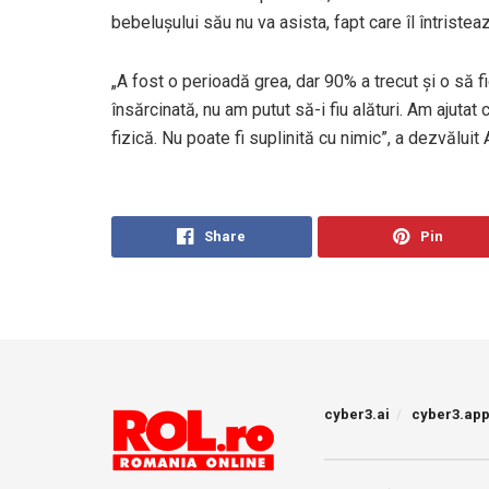
bebelușului său nu va asista, fapt care îl întriste
„A fost o perioadă grea, dar 90% a trecut și o să fie
însărcinată, nu am putut să-i fiu alături. Am ajuta
fizică. Nu poate fi suplinită cu nimic”, a dezvăluit
Share
Pin
cyber3.ai
cyber3.ap