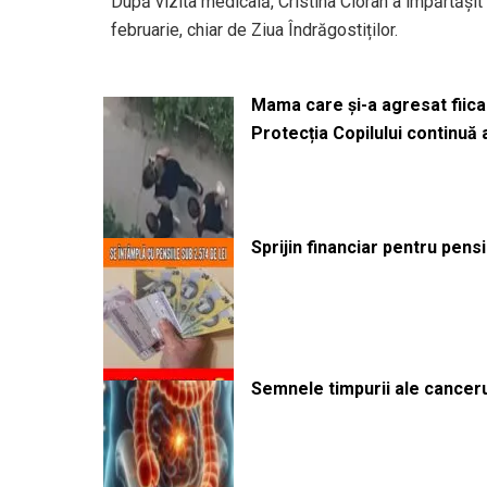
După vizita medicală, Cristina Cioran a împărtășit 
februarie, chiar de Ziua Îndrăgostiților.
Mama care și-a agresat fiica 
Protecția Copilului continuă
Sprijin financiar pentru pens
Semnele timpurii ale canceru