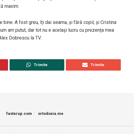
ază maxim.
 bine. A fost greu, îți dai seama, și fără copil, și Cristina
t cum am putut, dar tot nu e același lucru cu prezența mea
 Alex Dobrescu la TV.
Trimite
Trimite
p
fasterup.com
ortodoxia.me