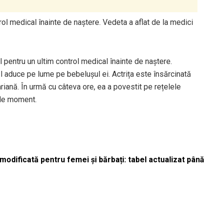
trol medical înainte de naștere. Vedeta a aflat de la medici
al pentru un ultim control medical înainte de naștere.
-l aduce pe lume pe bebelușul ei. Actrița este însărcinată
riană. În urmă cu câteva ore, ea a povestit pe rețelele
ele moment.
odificată pentru femei și bărbați: tabel actualizat până