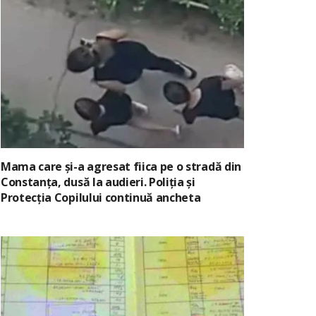
Mama care și-a agresat fiica pe o stradă din
Constanța, dusă la audieri. Poliția și
Protecția Copilului continuă ancheta