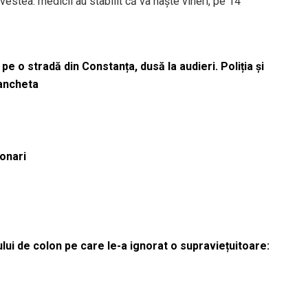
vestea: medicii au stabilit că va naște vineri, pe 14
pe o stradă din Constanța, dusă la audieri. Poliția și
 ancheta
ionari
lui de colon pe care le-a ignorat o supraviețuitoare: