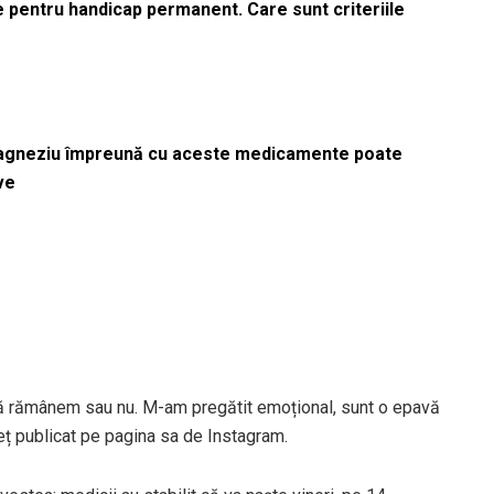
le pentru handicap permanent. Care sunt criteriile
magneziu împreună cu aceste medicamente poate
ve
că rămânem sau nu. M-am pregătit emoțional, sunt o epavă
uleț publicat pe pagina sa de Instagram.