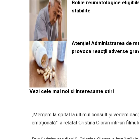
Bolile reumatologice eligibi
stabilite
Atenție! Administrarea de 
provoca reacții adverse gra
Vezi cele mai noi si interesante stiri
„Mergem la spital la ultimul consult și vedem da
emoțională”, a relatat Cristina Cioran într-un film