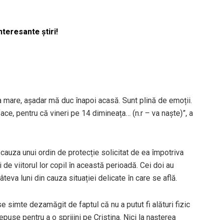
nteresante știri!
a mare, așadar mă duc înapoi acasă. Sunt plină de emoții.
ce, pentru că vineri pe 14 dimineața… (n.r – va naște)”, a
 cauza unui ordin de protecție solicitat de ea împotriva
și de viitorul lor copil în această perioadă. Cei doi au
âteva luni din cauza situației delicate în care se află.
se simte dezamăgit de faptul că nu a putut fi alături fizic
epuse pentru a o sprijini pe Cristina. Nici la nașterea