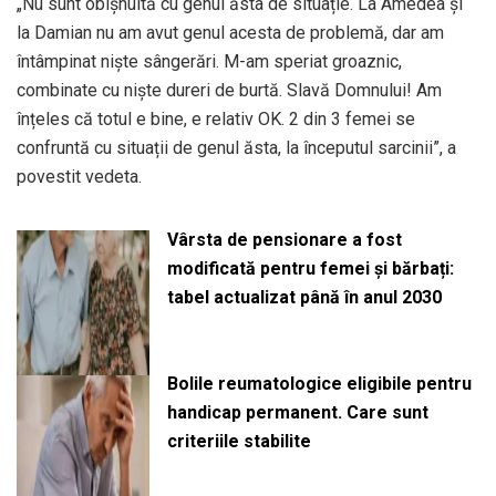
„Nu sunt obișnuită cu genul ăsta de situație. La Amedea și
la Damian nu am avut genul acesta de problemă, dar am
întâmpinat niște sângerări. M-am speriat groaznic,
combinate cu niște dureri de burtă. Slavă Domnului! Am
înțeles că totul e bine, e relativ OK. 2 din 3 femei se
confruntă cu situații de genul ăsta, la începutul sarcinii”, a
povestit vedeta.
Vârsta de pensionare a fost
modificată pentru femei și bărbați:
tabel actualizat până în anul 2030
Bolile reumatologice eligibile pentru
handicap permanent. Care sunt
criteriile stabilite