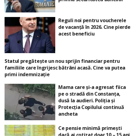
Reguli noi pentru voucherele
de vacanță în 2026. Cine pierde
acest beneficiu
Statul pregătește un nou sprijin financiar pentru
familiile care îngrijesc bătrâni acasă. Cine va putea
primi indemnizație
Mama care și-a agresat fiica
pe o stradă din Constanța,
dusă la audieri. Poliția și
Protecția Copilului continuă
ancheta
Ce pensie minimă primești
dacă ai cotizat doar 10 – 15 ani