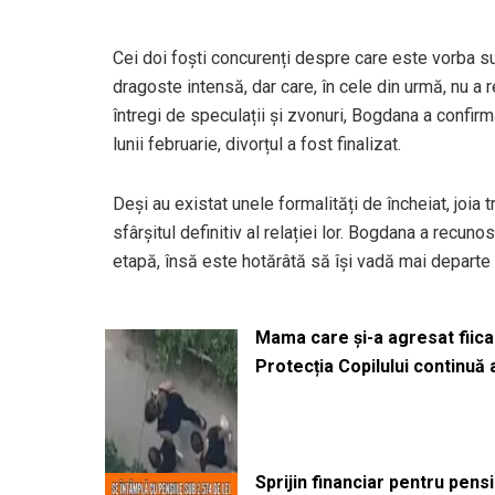
Cei doi foști concurenți despre care este vorba su
dragoste intensă, dar care, în cele din urmă, nu a r
întregi de speculații și zvonuri, Bogdana a confirm
lunii februarie, divorțul a fost finalizat.
Deși au existat unele formalități de încheiat, joia
sfârșitul definitiv al relației lor. Bogdana a recu
etapă, însă este hotărâtă să își vadă mai departe
Mama care și-a agresat fiica 
Protecția Copilului continuă
Sprijin financiar pentru pens