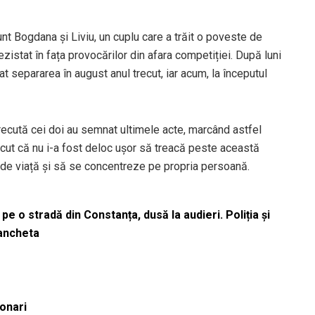
nt Bogdana și Liviu, un cuplu care a trăit o poveste de
ezistat în fața provocărilor din afara competiției. După luni
at separarea în august anul trecut, iar acum, la începutul
 trecută cei doi au semnat ultimele acte, marcând astfel
noscut că nu i-a fost deloc ușor să treacă peste această
 de viață și să se concentreze pe propria persoană.
pe o stradă din Constanța, dusă la audieri. Poliția și
 ancheta
ionari