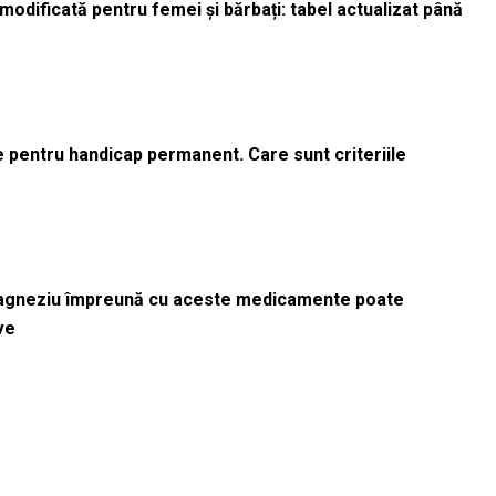
odificată pentru femei și bărbați: tabel actualizat până
le pentru handicap permanent. Care sunt criteriile
magneziu împreună cu aceste medicamente poate
ve