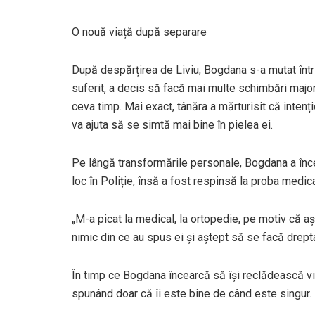
O nouă viață după separare
După despărțirea de Liviu, Bogdana s-a mutat într-
suferit, a decis să facă mai multe schimbări major
ceva timp. Mai exact, tânăra a mărturisit că inte
va ajuta să se simtă mai bine în pielea ei.
Pe lângă transformările personale, Bogdana a încer
loc în Poliție, însă a fost respinsă la proba med
„M-a picat la medical, la ortopedie, pe motiv că a
nimic din ce au spus ei și aștept să se facă drept
În timp ce Bogdana încearcă să își reclădească via
spunând doar că îi este bine de când este singur.