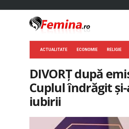
ACTUALITATE
ECONOMIE
RELIGIE
DIVORȚ după emis
Cuplul îndrăgit și
iubirii