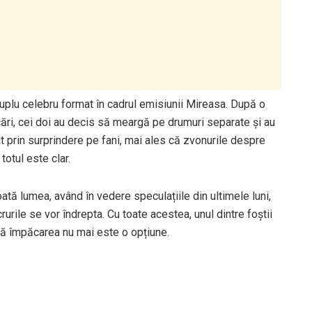
 cuplu celebru format în cadrul emisiunii Mireasa. După o
ocări, cei doi au decis să meargă pe drumuri separate și au
luat prin surprindere pe fani, mai ales că zvonurile despre
otul este clar.
ată lumea, având în vedere speculațiile din ultimele luni,
rurile se vor îndrepta. Cu toate acestea, unul dintre foștii
 că împăcarea nu mai este o opțiune.