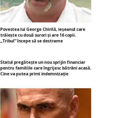
Povestea lui George Chirilă, ieșeanul care
trăiește cu două surori și are 16 copii.
„Tribul” începe să se destrame
Statul pregătește un nou sprijin financiar
pentru familiile care îngrijesc bătrâni acasă.
Cine va putea primi indemnizație