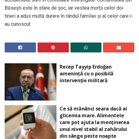
Băsești este în stare de șoc, iar vestea morții celor doi
tineri a adus multă durere în rândul familiei și al celor care i-
au cunoscut.
Recep Tayyip Erdoğan
amenință cu o posibilă
intervenție militară
Ce să mănânci seara dacă ai
glicemia mare. Alimentele
care pot ajuta la menținerea
unui nivel stabil al zahărului
din sânge peste noapte