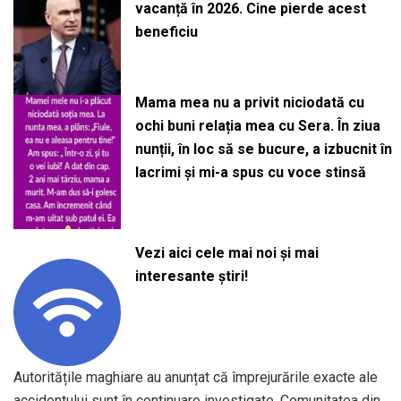
vacanță în 2026. Cine pierde acest
beneficiu
Mama mea nu a privit niciodată cu
ochi buni relația mea cu Sera. În ziua
nunții, în loc să se bucure, a izbucnit în
lacrimi și mi-a spus cu voce stinsă
Vezi aici cele mai noi și mai
interesante știri!
Autoritățile maghiare au anunțat că împrejurările exacte ale
accidentului sunt în continuare investigate. Comunitatea din