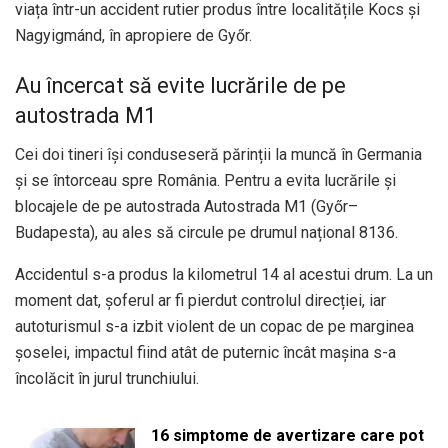
viața într-un accident rutier produs între localitățile Kocs și
Nagyigmánd, în apropiere de Győr.
Au încercat să evite lucrările de pe
autostrada M1
Cei doi tineri își conduseseră părinții la muncă în Germania
și se întorceau spre România. Pentru a evita lucrările și
blocajele de pe autostrada Autostrada M1 (Győr–
Budapesta), au ales să circule pe drumul național 8136.
Accidentul s-a produs la kilometrul 14 al acestui drum. La un
moment dat, șoferul ar fi pierdut controlul direcției, iar
autoturismul s-a izbit violent de un copac de pe marginea
șoselei, impactul fiind atât de puternic încât mașina s-a
încolăcit în jurul trunchiului.
16 simptome de avertizare care pot