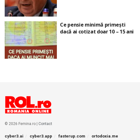
Ce pensie minimă primești
dacă ai cotizat doar 10 – 15 ani
© 2026 Femina.ro |
Contact
cyber3.ai
cyber3.app
fasterup.com
ortodoxia.me