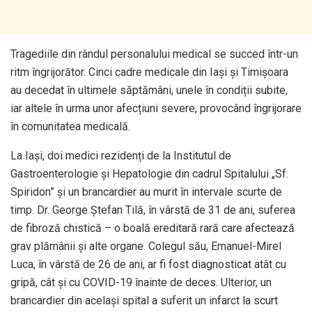
Tragediile din rândul personalului medical se succed într-un
ritm îngrijorător. Cinci cadre medicale din Iași și Timișoara
au decedat în ultimele săptămâni, unele în condiții subite,
iar altele în urma unor afecțiuni severe, provocând îngrijorare
în comunitatea medicală.
La Iași, doi medici rezidenți de la Institutul de
Gastroenterologie și Hepatologie din cadrul Spitalului „Sf.
Spiridon” și un brancardier au murit în intervale scurte de
timp. Dr. George Ștefan Tilă, în vârstă de 31 de ani, suferea
de fibroză chistică – o boală ereditară rară care afectează
grav plămânii și alte organe. Colegul său, Emanuel-Mirel
Luca, în vârstă de 26 de ani, ar fi fost diagnosticat atât cu
gripă, cât și cu COVID-19 înainte de deces. Ulterior, un
brancardier din același spital a suferit un infarct la scurt