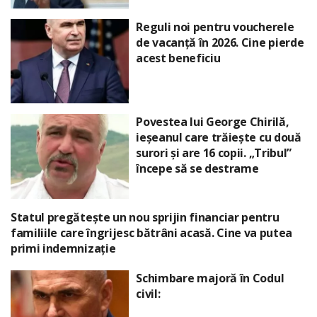
Reguli noi pentru voucherele
de vacanță în 2026. Cine pierde
acest beneficiu
Povestea lui George Chirilă,
ieșeanul care trăiește cu două
surori și are 16 copii. „Tribul”
începe să se destrame
Statul pregătește un nou sprijin financiar pentru
familiile care îngrijesc bătrâni acasă. Cine va putea
primi indemnizație
Schimbare majoră în Codul
civil: