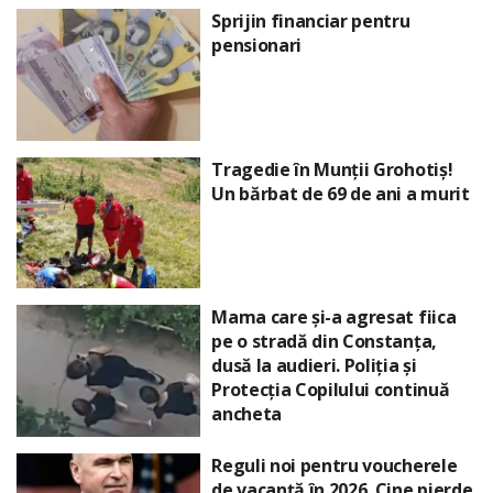
Sprijin financiar pentru
pensionari
Tragedie în Munții Grohotiș!
Un bărbat de 69 de ani a murit
Mama care și-a agresat fiica
pe o stradă din Constanța,
dusă la audieri. Poliția și
Protecția Copilului continuă
ancheta
Reguli noi pentru voucherele
de vacanță în 2026. Cine pierde