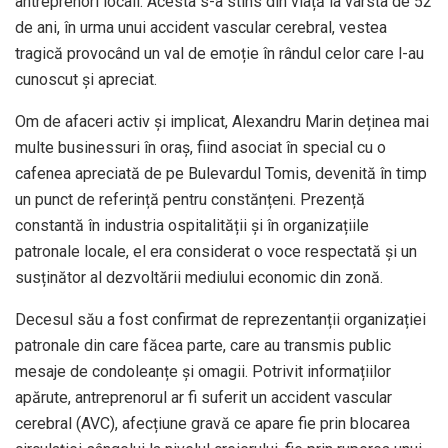
antreprenori locali. Acesta s-a stins din viață la vârsta de 52
de ani, în urma unui accident vascular cerebral, vestea
tragică provocând un val de emoție în rândul celor care l-au
cunoscut și apreciat.
Om de afaceri activ și implicat, Alexandru Marin deținea mai
multe businessuri în oraș, fiind asociat în special cu o
cafenea apreciată de pe Bulevardul Tomis, devenită în timp
un punct de referință pentru constănțeni. Prezență
constantă în industria ospitalității și în organizațiile
patronale locale, el era considerat o voce respectată și un
susținător al dezvoltării mediului economic din zonă.
Decesul său a fost confirmat de reprezentanții organizației
patronale din care făcea parte, care au transmis public
mesaje de condoleanțe și omagii. Potrivit informațiilor
apărute, antreprenorul ar fi suferit un accident vascular
cerebral (AVC), afecțiune gravă ce apare fie prin blocarea