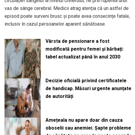
circulației sângelui la nivelul creierului, fie prin ruperea unui
vas de sânge cerebral. Medicii atrag atenția că un astfel de
episod poate surveni brusc și poate avea consecințe fatale,
inclusiv în cazul persoanelor aparent sănătoase.
Vârsta de pensionare a fost
modificată pentru femei și bărbați:
tabel actualizat până în anul 2030
Decizie oficială privind certificatele
de handicap. Măsuri urgente anunțate
de autorități
Amețeala nu apare doar din cauza
oboselii sau anemiei. Șapte probleme