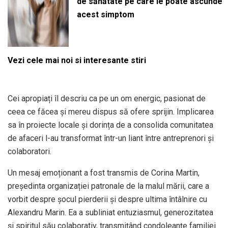
de sănătate pe care le poate ascunde
acest simptom
Vezi cele mai noi si interesante stiri
Cei apropiați îl descriu ca pe un om energic, pasionat de
ceea ce făcea și mereu dispus să ofere sprijin. Implicarea
sa în proiecte locale și dorința de a consolida comunitatea
de afaceri l-au transformat într-un liant între antreprenori și
colaboratori.
Un mesaj emoționant a fost transmis de Corina Martin,
președinta organizației patronale de la malul mării, care a
vorbit despre șocul pierderii și despre ultima întâlnire cu
Alexandru Marin. Ea a subliniat entuziasmul, generozitatea
și spiritul său colaborativ, transmițând condoleanțe familiei