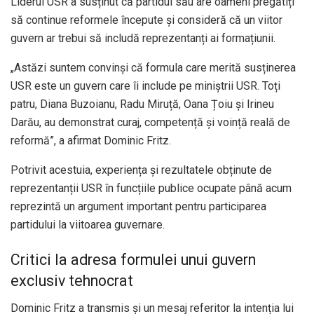
Liderul USR a susținut că partidul său are oameni pregătiți
să continue reformele începute și consideră că un viitor
guvern ar trebui să includă reprezentanți ai formațiunii.
„Astăzi suntem convinși că formula care merită susținerea
USR este un guvern care îi include pe miniștrii USR. Toți
patru, Diana Buzoianu, Radu Miruță, Oana Țoiu și Irineu
Darău, au demonstrat curaj, competență și voință reală de
reformă”, a afirmat Dominic Fritz.
Potrivit acestuia, experiența și rezultatele obținute de
reprezentanții USR în funcțiile publice ocupate până acum
reprezintă un argument important pentru participarea
partidului la viitoarea guvernare.
Critici la adresa formulei unui guvern
exclusiv tehnocrat
Dominic Fritz a transmis și un mesaj referitor la intenția lui