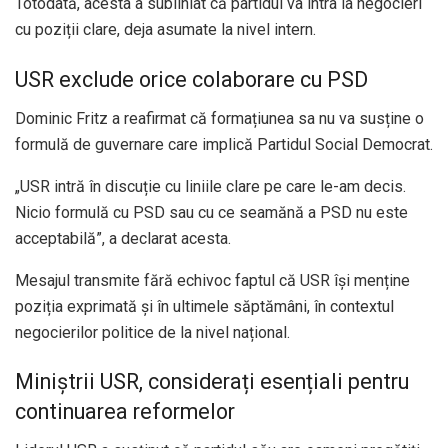
Totodată, acesta a subliniat că partidul va intra la negocieri
cu poziții clare, deja asumate la nivel intern.
USR exclude orice colaborare cu PSD
Dominic Fritz a reafirmat că formațiunea sa nu va susține o
formulă de guvernare care implică Partidul Social Democrat.
„USR intră în discuție cu liniile clare pe care le-am decis.
Nicio formulă cu PSD sau cu ce seamănă a PSD nu este
acceptabilă”, a declarat acesta.
Mesajul transmite fără echivoc faptul că USR își menține
poziția exprimată și în ultimele săptămâni, în contextul
negocierilor politice de la nivel național.
Miniștrii USR, considerați esențiali pentru
continuarea reformelor