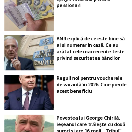
pensionari
BNR explică de ce este bine să
ai și numerar în casă. Ce au
arătat cele mai recente teste
privind securitatea băncilor
Reguli noi pentru voucherele
de vacanță în 2026. Cine pierde
acest beneficiu
Povestea lui George Chirilă,
ieșeanul care trăiește cu două
surori și are 16 copii. „Tribul”