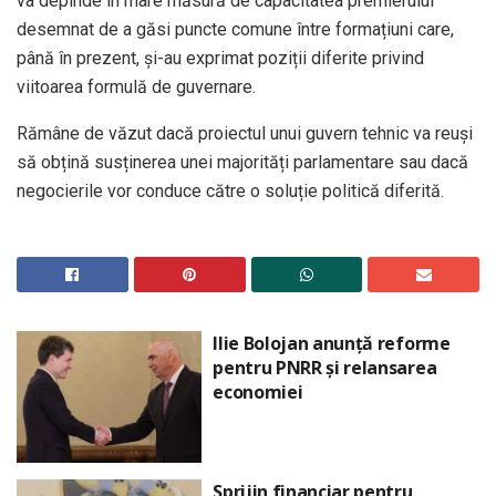
va depinde în mare măsură de capacitatea premierului
desemnat de a găsi puncte comune între formațiuni care,
până în prezent, și-au exprimat poziții diferite privind
viitoarea formulă de guvernare.
Rămâne de văzut dacă proiectul unui guvern tehnic va reuși
să obțină susținerea unei majorități parlamentare sau dacă
negocierile vor conduce către o soluție politică diferită.
Ilie Bolojan anunță reforme
pentru PNRR și relansarea
economiei
Sprijin financiar pentru