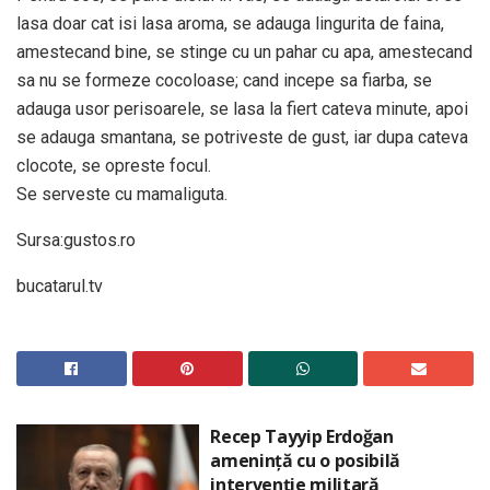
lasa doar cat isi lasa aroma, se adauga lingurita de faina,
amestecand bine, se stinge cu un pahar cu apa, amestecand
sa nu se formeze cocoloase; cand incepe sa fiarba, se
adauga usor perisoarele, se lasa la fiert cateva minute, apoi
se adauga smantana, se potriveste de gust, iar dupa cateva
clocote, se opreste focul.
Se serveste cu mamaliguta.
Sursa:gustos.ro
bucatarul.tv
Recep Tayyip Erdoğan
amenință cu o posibilă
intervenție militară