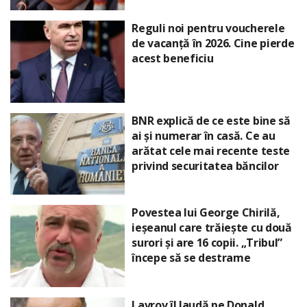
Reguli noi pentru voucherele
de vacanță în 2026. Cine pierde
acest beneficiu
BNR explică de ce este bine să
ai și numerar în casă. Ce au
arătat cele mai recente teste
privind securitatea băncilor
Povestea lui George Chirilă,
ieșeanul care trăiește cu două
surori și are 16 copii. „Tribul”
începe să se destrame
Lavrov îl laudă pe Donald