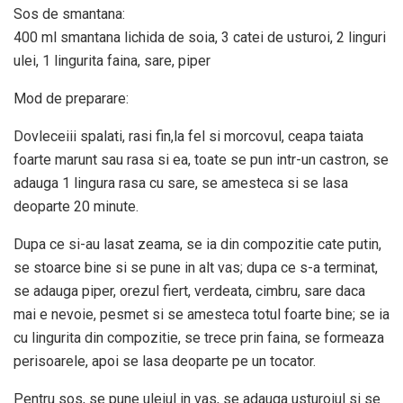
Sos de smantana:
400 ml smantana lichida de soia, 3 catei de usturoi, 2 linguri
ulei, 1 lingurita faina, sare, piper
Mod de preparare:
Dovleceiii spalati, rasi fin,la fel si morcovul, ceapa taiata
foarte marunt sau rasa si ea, toate se pun intr-un castron, se
adauga 1 lingura rasa cu sare, se amesteca si se lasa
deoparte 20 minute.
Dupa ce si-au lasat zeama, se ia din compozitie cate putin,
se stoarce bine si se pune in alt vas; dupa ce s-a terminat,
se adauga piper, orezul fiert, verdeata, cimbru, sare daca
mai e nevoie, pesmet si se amesteca totul foarte bine; se ia
cu lingurita din compozitie, se trece prin faina, se formeaza
perisoarele, apoi se lasa deoparte pe un tocator.
Pentru sos, se pune uleiul in vas, se adauga usturoiul si se