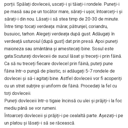
porții. Spălați dovleceii, uscați-i și tăiați-i rondele. Puneți-i
pe masă sau pe un tocător mare, sărați-i ușor, întoarceți-i și
sărați-i din nou. Lăsați-i să stea timp de 20-30 de minute.
Între timp tocați verdeața: mărar, pătrunjel, coriandru,
busuioc, tarhon. Alegeți verdeața după gust. Adăugați în
verdeață usturoiul (după gust) dat prin presă. Apoi puneți
maioneza sau smântâna și amestecați bine. Sosul este
gata.Scuturați dovleceii de sucul lăsat și treceți-i prin făină.
Ca să nu treceți fiecare dovlecel prin făină, puteți pune
făina într-o pungă de plastic, si adăugați 5-7 rondele de
dovlecei și să-i agitați bine. Astfel dovleceii vor fi acoperiți
cu un strat subțire și uniform de făină. Procedați la fel cu
toți dovleceii.
Puneți dovleceii într-o tigaie încinsă cu ulei și prăjiți-i la foc
mediu până se vor rumeni.
Întoarceți dovleceii și prăjiți-i pe cealaltă parte. Așezați-i pe
un platou și lăsați-i să se răcească.