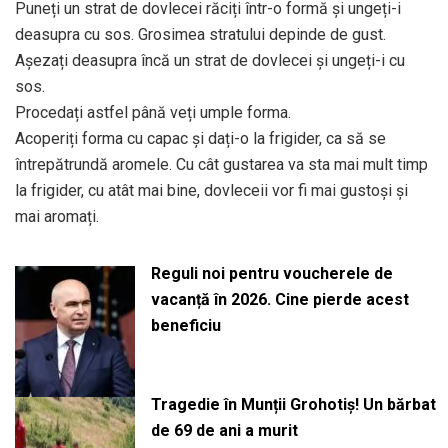
Puneți un strat de dovlecei răciți într-o formă și ungeți-i
deasupra cu sos. Grosimea stratului depinde de gust.
Așezați deasupra încă un strat de dovlecei și ungeți-i cu
sos.
Procedați astfel până veți umple forma.
Acoperiți forma cu capac și dați-o la frigider, ca să se
întrepătrundă aromele. Cu cât gustarea va sta mai mult timp
la frigider, cu atât mai bine, dovleceii vor fi mai gustoși și
mai aromați.
Reguli noi pentru voucherele de
vacanță în 2026. Cine pierde acest
beneficiu
Tragedie în Munții Grohotiș! Un bărbat
de 69 de ani a murit