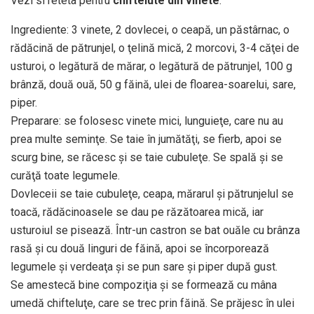
Vezi si reteta pentru
chiftelute din vinete
:
Ingrediente: 3 vinete, 2 dovlecei, o ceapă, un păstârnac, o
rădăcină de pătrunjel, o ţelină mică, 2 morcovi, 3-4 căţei de
usturoi, o legătură de mărar, o legătură de pătrunjel, 100 g
brânză, două ouă, 50 g făină, ulei de floarea-soarelui, sare,
piper.
Preparare: se folosesc vinete mici, lunguieţe, care nu au
prea multe seminţe. Se taie în jumătăţi, se fierb, apoi se
scurg bine, se răcesc şi se taie cubuleţe. Se spală şi se
curăţă toate legumele.
Dovleceii se taie cubuleţe, ceapa, mărarul şi pătrunjelul se
toacă, rădăcinoasele se dau pe răzătoarea mică, iar
usturoiul se pisează. Într-un castron se bat ouăle cu brânza
rasă şi cu două linguri de făină, apoi se încorporează
legumele şi verdeaţa şi se pun sare şi piper după gust.
Se amestecă bine compoziţia şi se formează cu mâna
umedă chifteluţe, care se trec prin făină. Se prăjesc în ulei