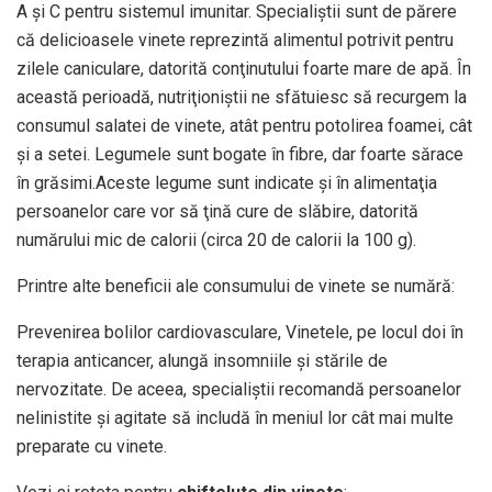
A şi C pentru sistemul imunitar. Specialiştii sunt de părere
că delicioasele vinete reprezintă alimentul potrivit pentru
zilele caniculare, datorită conţinutului foarte mare de apă. În
această perioadă, nutriţioniştii ne sfătuiesc să recurgem la
consumul salatei de vinete, atât pentru potolirea foamei, cât
şi a setei. Legumele sunt bogate în fibre, dar foarte sărace
în grăsimi.Aceste legume sunt indicate şi în alimentaţia
persoanelor care vor să ţină cure de slăbire, datorită
numărului mic de calorii (circa 20 de calorii la 100 g).
Printre alte beneficii ale consumului de vinete se numără:
Prevenirea bolilor cardiovasculare, Vinetele, pe locul doi în
terapia anticancer, alungă insomniile şi stările de
nervozitate. De aceea, specialiştii recomandă persoanelor
nelinistite şi agitate să includă în meniul lor cât mai multe
preparate cu vinete.