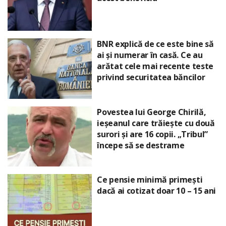
BNR explică de ce este bine să
ai și numerar în casă. Ce au
arătat cele mai recente teste
privind securitatea băncilor
Povestea lui George Chirilă,
ieșeanul care trăiește cu două
surori și are 16 copii. „Tribul”
începe să se destrame
Ce pensie minimă primești
dacă ai cotizat doar 10 – 15 ani