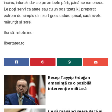
încins, întorcându- se pe ambele părţi, până se rumenesc.
Le poţi servi ca atare sau cu un sos tzatziki, preparat
extrem de simplu din iaurt gras, usturoi pisat, castravete
mărunţit şi sare.
Sursă: retete.me
libertatea.ro
Recep Tayyip Erdoğan
amenință cu o posibilă
intervenție militară
Ce să mănânci seara dacă ai