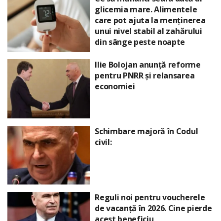
glicemia mare. Alimentele
care pot ajuta la menținerea
unui nivel stabil al zahărului
din sânge peste noapte
Ilie Bolojan anunță reforme
pentru PNRR și relansarea
economiei
Schimbare majoră în Codul
civil:
Reguli noi pentru voucherele
de vacanță în 2026. Cine pierde
acest beneficiu