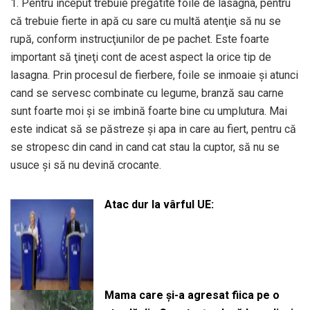
1. Pentru inceput trebuie pregătite foile de lasagna, pentru
că trebuie fierte in apă cu sare cu multă atenţie să nu se
rupă, conform instrucţiunilor de pe pachet. Este foarte
important să ţineţi cont de acest aspect la orice tip de
lasagna. Prin procesul de fierbere, foile se inmoaie şi atunci
cand se servesc combinate cu legume, branză sau carne
sunt foarte moi şi se imbină foarte bine cu umplutura. Mai
este indicat să se păstreze şi apa in care au fiert, pentru că
se stropesc din cand in cand cat stau la cuptor, să nu se
usuce şi să nu devină crocante.
Atac dur la vârful UE:
Mama care și-a agresat fiica pe o