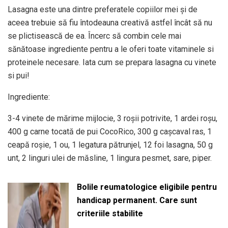
Lasagna este una dintre preferatele copiilor mei și de
aceea trebuie să fiu întodeauna creativă astfel încât să nu
se plictisească de ea. Încerc să combin cele mai
sănătoase ingrediente pentru a le oferi toate vitaminele si
proteinele necesare. Iata cum se prepara lasagna cu vinete
si pui!
Ingrediente:
3-4 vinete de mărime mijlocie, 3 roşii potrivite, 1 ardei roşu,
400 g carne tocată de pui CocoRico, 300 g caşcaval ras, 1
ceapă roşie, 1 ou, 1 legatura pătrunjel, 12 foi lasagna, 50 g
unt, 2 linguri ulei de măsline, 1 lingura pesmet, sare, piper.
Bolile reumatologice eligibile pentru
handicap permanent. Care sunt
criteriile stabilite