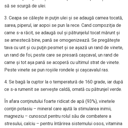
să se scurgă de ulei.
3. Ceapa se căleşte in puţin ulei şi se adaugă carnea tocată,
sarea, piperul, iar aopoi se pun la rece. Cand compoziţia de
carne s-a răcit, se adaugă oul şi pătrunjelul tocat mărunt şi
se amestecă bine, pană se omogenizează. Se pregăteşte
tava cu unt şi cu puţin pesmet şi se aşază un rand de vinete,
un rand de foi, peste care se presară caşcaval, un rand de
carne şi tot aşa pană se acoperă cu ultimul strat de vinete.
Peste vinete se pun roşiile rondele şi caşcavalul ras.
4. Se bagă la cuptor la o temperatură de 160 grade, iar după
ce s-a rumenit se serveşte caldă, ornată cu pătrunjel verde.
În afara conţinutului foarte ridicat de apă (93%), vinetele
conţin potasiu – mineral care ajută la stimularea inimii,
magneziu – cunoscut pentru rolul său de combatere a
stresului, calciu – pentru întărirea sistemului osos, vitamina