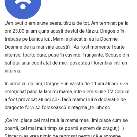
„Am avut o emisiune seara, târziu de tot. Am terminat pe la
ora 23.00 şi am ajuns acasă destul de târziu. Dragoş o în­
trebase pe bunica lui: „Mami a plecat şi ea la Doamne,
Doamne de nu mai vine acasă?’. Au fost momente foarte
intense, foarte dure, puse în cuvinte. Tranşante. Scoase din
sufletul unui copil atât de mic’, povestea Florentina intr-un
interviu.
În urmă cu doi ani, Dragoş – în vârstă de 11 ani atunci, şi-a
emoţionat până la lacrimi mama, într-o emisiune TV. Copilul
a fost provocat atunci să-i facă mamei lui o declaraţie de
dragoste fără să folosească sintagma „te iubesc’.
„Ce îmi place cel mai mult la mama mea…îmi place cum se
poartă, cel mai mult timp se poartă extrem de drăguţ (…)
Sincer n-aş vrea nimic de reproşat pentru că e aproape