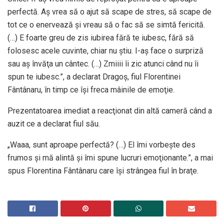
perfectă. Aş vrea să o ajut să scape de stres, să scape de
tot ce o enervează şi vreau să o fac să se simtă fericită.
(…) E foarte greu de zis iubirea fără te iubesc, fără să
folosesc acele cuvinte, chiar nu ştiu. I-aş face o surpriză
sau aş învăţa un cântec. (…) Zmiiii îi zic atunci când nu îi
spun te iubesc.”, a declarat Dragoş, fiul Florentinei
Fântânaru, în timp ce îşi freca mâinile de emoţie.
Prezentatoarea imediat a reacţionat din altă cameră când a
auzit ce a declarat fiul său.
„Waaa, sunt aproape perfectă? (…) El îmi vorbeşte des
frumos şi mă alintă şi îmi spune lucruri emoţionante.”, a mai
spus Florentina Fântânaru care îşi strângea fiul în braţe.