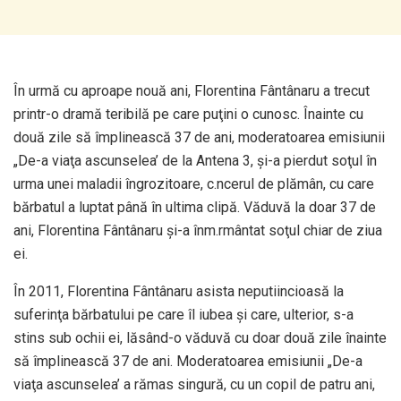
În urmă cu aproape nouă ani, Florentina Fântânaru a trecut
printr-o dramă teribilă pe care puţini o cunosc. Înainte cu
două zile să împlinească 37 de ani, moderatoarea emisiunii
„De-a viaţa ascunselea’ de la Antena 3, şi-a pierdut soţul în
urma unei maladii îngrozitoare, c.ncerul de plămân, cu care
bărbatul a luptat până în ultima clipă. Văduvă la doar 37 de
ani, Florentina Fântânaru şi-a înm.rmântat soţul chiar de ziua
ei.
În 2011, Florentina Fântânaru asista neputiincioasă la
suferinţa bărbatului pe care îl iubea şi care, ulterior, s-a
stins sub ochii ei, lăsând-o văduvă cu doar două zile înainte
să împlinească 37 de ani. Moderatoarea emisiunii „De-a
viaţa ascunselea’ a rămas singură, cu un copil de patru ani,