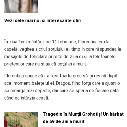
Vezi cele mai noi si interesante stiri
În ziua înm.rmântării, pe 11 februarie, Florentina era la
capelă, veghea s.criul soţulului ei, timp în care răspundea la
mesajele de felicitare primite de ziua ei şi la telefoanele
prietenilor care nu ştiau că soţul ei a mur.t.
Florentina spune că i-a fost foarte greu să-şi revină după
acel moment, băieţelul ei, Dragoş, fiind forţa care a ajutat-o
să meargă mai departe, dar care se speria de fiecare dată
când ea întârzia acasă.
Tragedie în Munții Grohotiș! Un bărbat
de 69 de ani a murit