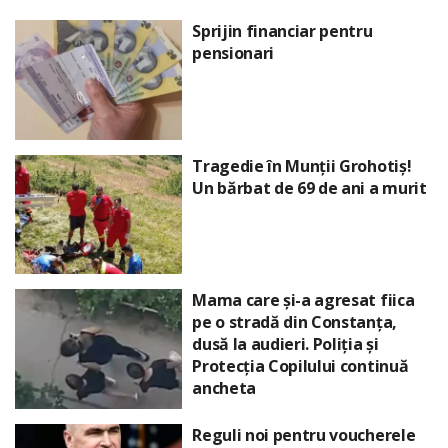
Sprijin financiar pentru
pensionari
Tragedie în Munții Grohotiș!
Un bărbat de 69 de ani a murit
Mama care și-a agresat fiica
pe o stradă din Constanța,
dusă la audieri. Poliția și
Protecția Copilului continuă
ancheta
Reguli noi pentru voucherele