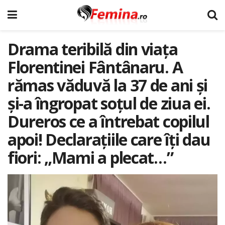
Drama teribilă din viața
Florentinei Fântânaru. A
rămas văduvă la 37 de ani şi
şi-a îngropat soţul de ziua ei.
Dureros ce a întrebat copilul
apoi! Declarațiile care îți dau
fiori: „Mami a plecat…”