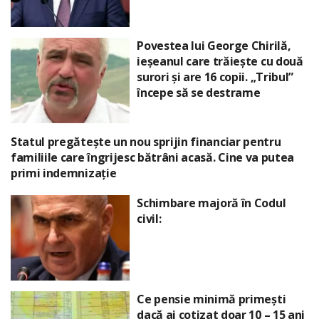
Povestea lui George Chirilă,
ieșeanul care trăiește cu două
surori și are 16 copii. „Tribul”
începe să se destrame
Statul pregătește un nou sprijin financiar pentru
familiile care îngrijesc bătrâni acasă. Cine va putea
primi indemnizație
Schimbare majoră în Codul
civil:
Ce pensie minimă primești
dacă ai cotizat doar 10 – 15 ani