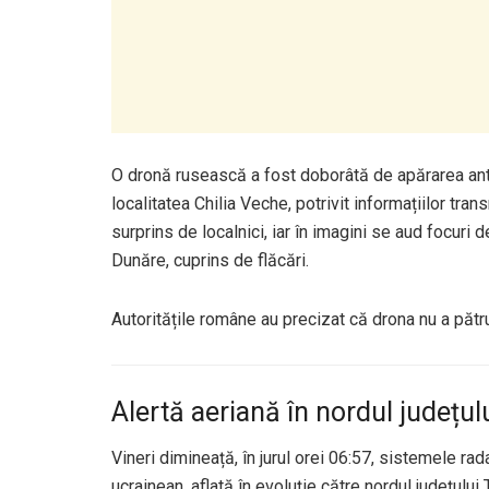
O dronă rusească a fost doborâtă de apărarea ant
localitatea Chilia Veche, potrivit informațiilor tr
surprins de localnici, iar în imagini se aud focuri
Dunăre, cuprins de flăcări.
Autoritățile române au precizat că drona nu a pătru
Alertă aeriană în nordul județul
Vineri dimineață, în jurul orei 06:57, sistemele ra
ucrainean, aflată în evoluție către nordul județul