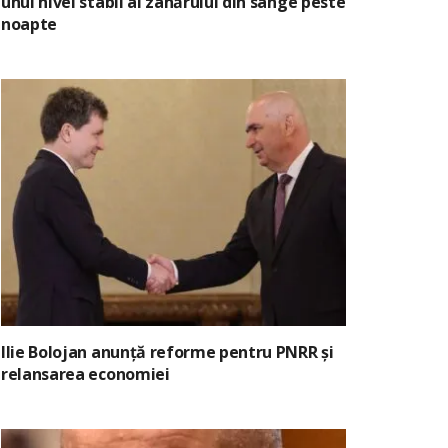
unui nivel stabil al zahărului din sânge peste
noapte
Ilie Bolojan anunță reforme pentru PNRR și
relansarea economiei