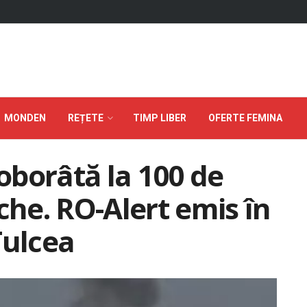
MONDEN
REȚETE
TIMP LIBER
OFERTE FEMINA
borâtă la 100 de
che. RO-Alert emis în
Tulcea