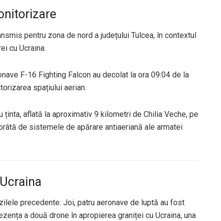
onitorizare
ransmis pentru zona de nord a județului Tulcea, în contextul
ei cu Ucraina.
onave F-16 Fighting Falcon au decolat la ora 09:04 de la
orizarea spațiului aerian.
u ținta, aflată la aproximativ 9 kilometri de Chilia Veche, pe
oborâtă de sistemele de apărare antiaeriană ale armatei
 Ucraina
 zilele precedente. Joi, patru aeronave de luptă au fost
ezența a două drone în apropierea graniței cu Ucraina, una