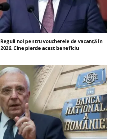
Reguli noi pentru voucherele de vacanță în
2026. Cine pierde acest beneficiu