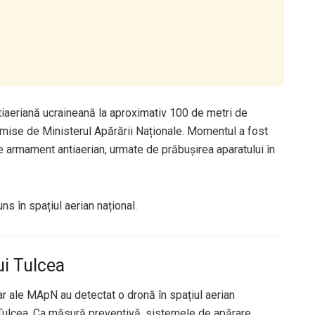
iaeriană ucraineană la aproximativ 100 de metri de
ansmise de Ministerul Apărării Naționale. Momentul a fost
 de armament antiaerian, urmate de prăbușirea aparatului în
ns în spațiul aerian național.
ui Tulcea
dar ale MApN au detectat o dronă în spațiul aerian
ui Tulcea. Ca măsură preventivă, sistemele de apărare