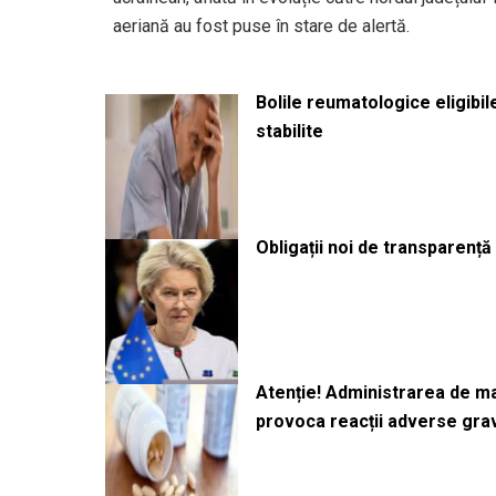
aeriană au fost puse în stare de alertă.
Bolile reumatologice eligibi
stabilite
Obligații noi de transparenț
Atenție! Administrarea de 
provoca reacții adverse gra