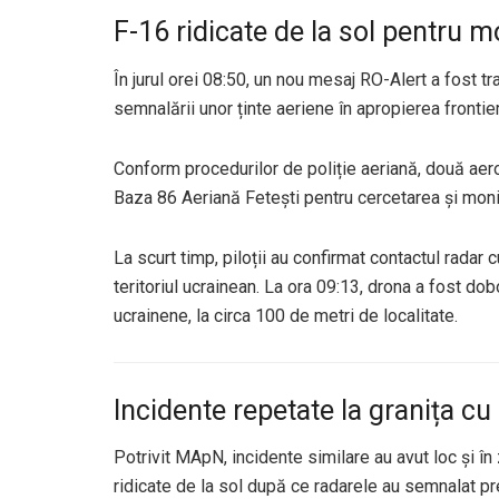
F-16 ridicate de la sol pentru m
În jurul orei 08:50, un nou mesaj RO-Alert a fost t
semnalării unor ținte aeriene în apropierea frontier
Conform procedurilor de poliție aeriană, două aer
Baza 86 Aeriană Fetești pentru cercetarea și monit
La scurt timp, piloții au confirmat contactul radar c
teritoriul ucrainean. La ora 09:13, drona a fost d
ucrainene, la circa 100 de metri de localitate.
Incidente repetate la granița cu
Potrivit MApN, incidente similare au avut loc și în
ridicate de la sol după ce radarele au semnalat pr