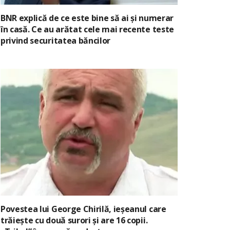
BNR explică de ce este bine să ai și numerar
în casă. Ce au arătat cele mai recente teste
privind securitatea băncilor
Povestea lui George Chirilă, ieșeanul care
trăiește cu două surori și are 16 copii.