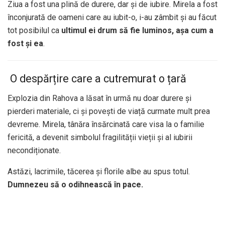
Ziua a fost una plină de durere, dar și de iubire. Mirela a fost
înconjurată de oameni care au iubit-o, i-au zâmbit și au făcut
tot posibilul ca
ultimul ei drum să fie luminos, așa cum a
fost și ea
.
️ O despărțire care a cutremurat o țară
Explozia din Rahova a lăsat în urmă nu doar durere și
pierderi materiale, ci și povești de viață curmate mult prea
devreme. Mirela, tânăra însărcinată care visa la o familie
fericită, a devenit simbolul fragilității vieții și al iubirii
necondiționate.
Astăzi, lacrimile, tăcerea și florile albe au spus totul.
Dumnezeu să o odihnească în pace.
️