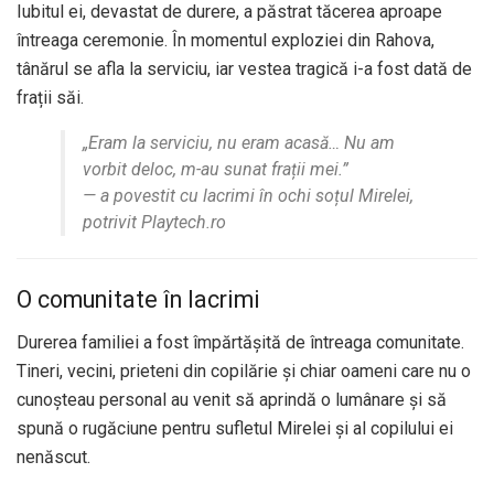
Iubitul ei, devastat de durere, a păstrat tăcerea aproape
întreaga ceremonie. În momentul exploziei din Rahova,
tânărul se afla la serviciu, iar vestea tragică i-a fost dată de
frații săi.
„Eram la serviciu, nu eram acasă… Nu am
vorbit deloc, m-au sunat frații mei.”
— a povestit cu lacrimi în ochi soțul Mirelei,
potrivit
Playtech.ro
O comunitate în lacrimi
Durerea familiei a fost împărtășită de întreaga comunitate.
Tineri, vecini, prieteni din copilărie și chiar oameni care nu o
cunoșteau personal au venit să aprindă o lumânare și să
spună o rugăciune pentru sufletul Mirelei și al copilului ei
nenăscut.