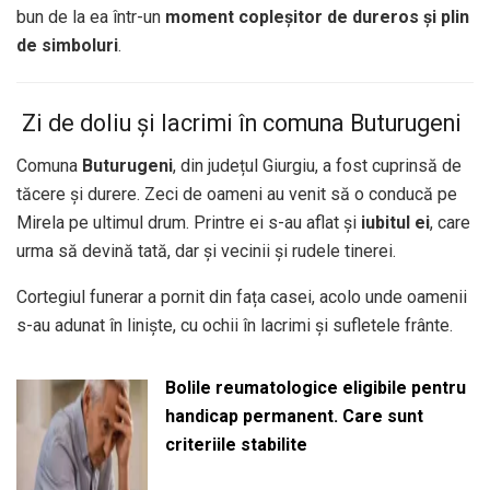
bun de la ea într-un
moment copleșitor de dureros și plin
de simboluri
.
️ Zi de doliu și lacrimi în comuna Buturugeni
Comuna
Buturugeni
, din județul Giurgiu, a fost cuprinsă de
tăcere și durere. Zeci de oameni au venit să o conducă pe
Mirela pe ultimul drum. Printre ei s-au aflat și
iubitul ei
, care
urma să devină tată, dar și vecinii și rudele tinerei.
Cortegiul funerar a pornit din fața casei, acolo unde oamenii
s-au adunat în liniște, cu ochii în lacrimi și sufletele frânte.
Bolile reumatologice eligibile pentru
handicap permanent. Care sunt
criteriile stabilite