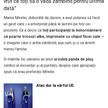
vrut ca toți să o vadă zâmbind pentru ultima
dată”
Mama Mirelei, doborâtă de durere, a avut puterea să facă
un gest care i-a emoționat până la lacrimi pe toți cei
prezenți. Ea a decis ca
toți participanții la înmormântare
să poarte tricouri albe, imprimate cu chipul fiicei sale
—
o imagine care o arăta zâmbind, așa cum și-o va aminti
mereu familia.
În mâinile lor, oamenii au ținut
ursuleți panda de pluș
,
simbol al inocenței și al purității, despre care apropiații
spun că erau preferații Mirelei.
Atac dur la vârful UE: