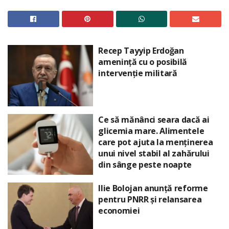
Recep Tayyip Erdoğan
amenință cu o posibilă
intervenție militară
Ce să mănânci seara dacă ai
glicemia mare. Alimentele
care pot ajuta la menținerea
unui nivel stabil al zahărului
din sânge peste noapte
Ilie Bolojan anunță reforme
pentru PNRR și relansarea
economiei