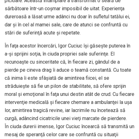
picioare. Această întâmplare a transformat o seară de
sărbătoare într-un coșmar imposibil de uitat. Experienţa
dureroasă a lăsat urme adânci nu doar în sufletul tatălui ei,
dar și în cel al mamei sale, care de atunci se confruntă cu
stări de suferinţă acute și repetate.
În faţa acestor încercări, Igor Cuciuc îşi găsește puterea în
a-şi sprijini soţia, în ciuda propriei sale suferinţe. El
recunoaşte cu sinceritate că, în fiecare zi, gândul de a
pierde pe cineva drag îi aduce o teamă constantă. Cu toate
că inima îi este sfâşiată de amintirea fiicei, el se
străduiește să fie un pilon de stabilitate, să ofere sprijin
moral și emoţional în faţa unui destin atât de crud. Cu fiecare
intervenţie medicală și fiecare chemare a ambulanţei la ușa
lor, amintirea tragică revine, iar lacrimile nu încetează să
curgă, adâncind cicatricile unei vieţi marcate de pierdere.
În ciuda durerii imense, Igor Cuciuc încearcă să transmită un
mesaj de speranţă celor care se confruntă cu situaţii