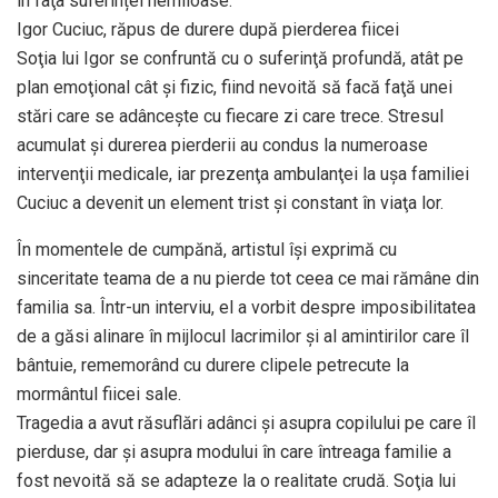
în faţa suferinței nemiloase.
Igor Cuciuc, răpus de durere după pierderea fiicei
Soţia lui Igor se confruntă cu o suferinţă profundă, atât pe
plan emoţional cât şi fizic, fiind nevoită să facă faţă unei
stări care se adânceşte cu fiecare zi care trece. Stresul
acumulat și durerea pierderii au condus la numeroase
intervenţii medicale, iar prezenţa ambulanţei la ușa familiei
Cuciuc a devenit un element trist și constant în viaţa lor.
În momentele de cumpănă, artistul îşi exprimă cu
sinceritate teama de a nu pierde tot ceea ce mai rămâne din
familia sa. Într-un interviu, el a vorbit despre imposibilitatea
de a găsi alinare în mijlocul lacrimilor și al amintirilor care îl
bântuie, rememorând cu durere clipele petrecute la
mormântul fiicei sale.
Tragedia a avut răsuflări adânci și asupra copilului pe care îl
pierduse, dar şi asupra modului în care întreaga familie a
fost nevoită să se adapteze la o realitate crudă. Soţia lui