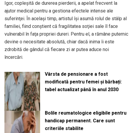
Igor, copleşită de durerea pierderii, a apelat frecvent la
ajutor medical pentru a gestiona efectele intense ale
suferinţei. În acelaşi timp, artistul îşi asumă rolul de stâlp al
familiei, fiind conştient că fragilitatea soţiei sale îl face
vulnerabil în faţa propriei dureri. Pentru el, a rămâne puternic
devine o necesitate absolută, chiar dacă inima îi este
zdrobită de gândul că fiecare zi ar putea aduce noi
încercări.
Vârsta de pensionare a fost
modificată pentru femei și bărbați:
tabel actualizat până în anul 2030
Bolile reumatologice eligibile pentru
handicap permanent. Care sunt
criteriile stabilite