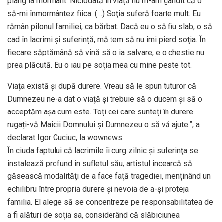
plâng la mormânt. Niciodată în viață nu m-am gândit că o
să-mi înmormântez fiica. (…) Soţia suferă foarte mult. Eu
rămân pilonul familiei, ca bărbat. Dacă eu o să fiu slab, o să
cad în lacrimi şi suferință, mă tem să nu îmi pierd soţia. În
fiecare săptămână să vină să o ia salvare, e o chestie nu
prea plăcută. Eu o iau pe soţia mea cu mine peste tot.
Viața există și după durere. Vreau să le spun tuturor că
Dumnezeu ne-a dat o viață și trebuie să o ducem și să o
acceptăm așa cum este. Toți cei care sunteți în durere
rugați-vă Maicii Domnului și Dumnezeu o să vă ajute.”, a
declarat Igor Cuciuc, la wownews.
În ciuda faptului că lacrimile îi curg zilnic și suferinţa se
instalează profund în sufletul său, artistul încearcă să
găsească modalităţi de a face faţă tragediei, menținând un
echilibru între propria durere și nevoia de a-şi proteja
familia. El alege să se concentreze pe responsabilitatea de
a fi alături de soţia sa, considerând că slăbiciunea