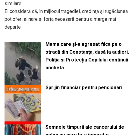
similare
El consideră că, în mijlocul tragediei, credinţa și rugăciunea
pot oferi alinare și forţa necesară pentru a merge mai
departe
Mama care și-a agresat fiica pe o
stradă din Constanța, dusă la audieri.
Poliția și Protecția Copilului continuă
ancheta
Sprijin financiar pentru pensionari
Semnele timpurii ale cancerului de
colon pe care le-a ignorat o