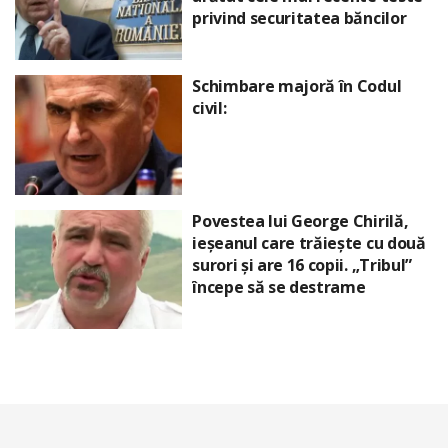
privind securitatea băncilor
Schimbare majoră în Codul
civil:
Povestea lui George Chirilă,
ieșeanul care trăiește cu două
surori și are 16 copii. „Tribul”
începe să se destrame