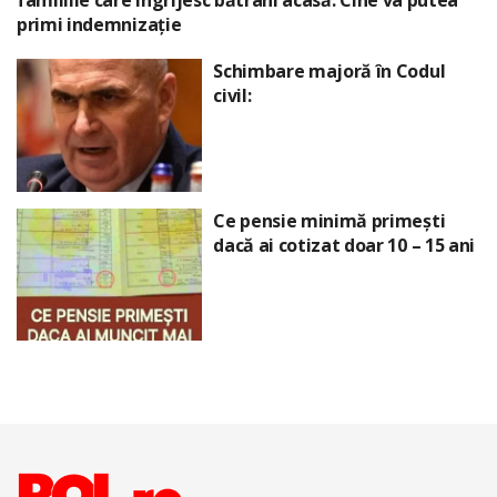
familiile care îngrijesc bătrâni acasă. Cine va putea
primi indemnizație
Schimbare majoră în Codul
civil:
Ce pensie minimă primești
dacă ai cotizat doar 10 – 15 ani