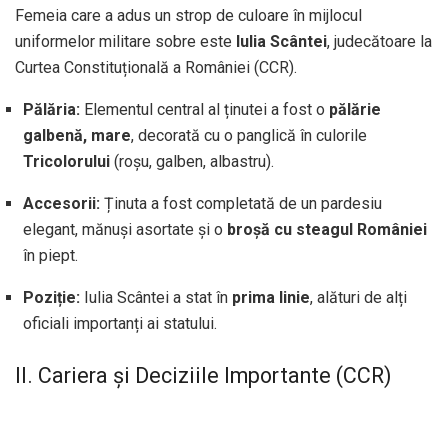
Femeia care a adus un strop de culoare în mijlocul
uniformelor militare sobre este
Iulia Scântei
, judecătoare la
Curtea Constituțională a României (CCR).
Pălăria:
Elementul central al ținutei a fost o
pălărie
galbenă, mare
, decorată cu o panglică în culorile
Tricolorului
(roșu, galben, albastru).
Accesorii:
Ținuta a fost completată de un pardesiu
elegant, mănuși asortate și o
broșă cu steagul României
în piept.
Poziție:
Iulia Scântei a stat în
prima linie
, alături de alți
oficiali importanți ai statului.
II. Cariera și Deciziile Importante (CCR)