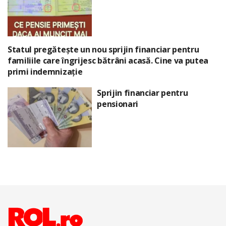
Statul pregătește un nou sprijin financiar pentru
familiile care îngrijesc bătrâni acasă. Cine va putea
primi indemnizație
Sprijin financiar pentru
pensionari