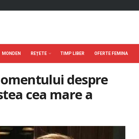
MONDEN
REȚETE
TIMP LIBER
OFERTE FEMINA
momentului despre
stea cea mare a