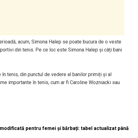
 perioadă, acum, Simona Halep se poate bucura de o veste
 sportivi din tenis. Pe ce loc este Simona Halep și câți bani
în tenis, din punctul de vedere al banilor primiți și al
nume importante în tenis, cum ar fi Caroline Wozniacki sau
odificată pentru femei și bărbați: tabel actualizat până