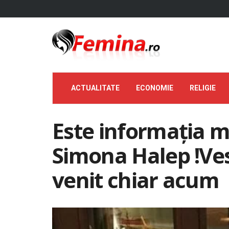
ACTUALITATE
ECONOMIE
RELIGIE
Este informația 
Simona Halep !Ve
venit chiar acum