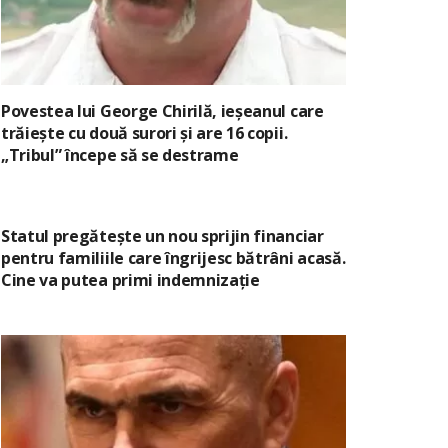
Povestea lui George Chirilă, ieșeanul care
trăiește cu două surori și are 16 copii.
„Tribul” începe să se destrame
Statul pregătește un nou sprijin financiar
pentru familiile care îngrijesc bătrâni acasă.
Cine va putea primi indemnizație