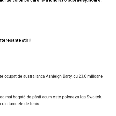
lui de colon pe care le-a ignorat o supraviețuitoare:
nteresante știri!
te ocupat de australianca Ashleigh Barty, cu 23,8 milioane
, cea mai bogată de până acum este poloneza Iga Swaitek.
 din turneele de tenis.