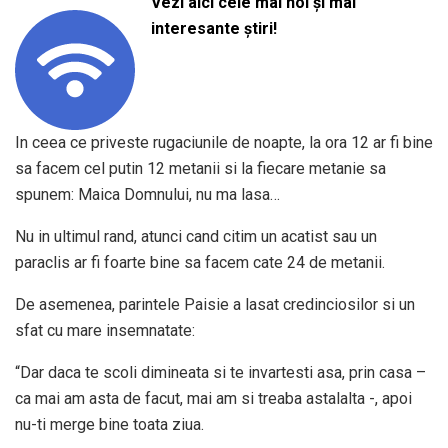
Vezi aici cele mai noi și mai
interesante știri!
In ceea ce priveste rugaciunile de noapte, la ora 12 ar fi bine
sa facem cel putin 12 metanii si la fiecare metanie sa
spunem: Maica Domnului, nu ma lasa…
Nu in ultimul rand, atunci cand citim un acatist sau un
paraclis ar fi foarte bine sa facem cate 24 de metanii.
De asemenea, parintele Paisie a lasat credinciosilor si un
sfat cu mare insemnatate:
“Dar daca te scoli dimineata si te invartesti asa, prin casa –
ca mai am asta de facut, mai am si treaba astalalta -, apoi
nu-ti merge bine toata ziua.