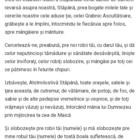
revarsă asupra noastră, Stăpână, prea bogate milele tale şi
cererile noastre cele aduse ţie, celei Grabnic Ascultătoare,
grăbeşte a le împlini, întocmindu-le fiecăruia spre folos,
spre mângâiere şi mântuire.
Cercetează-ne, preabună, pre noi robii tăi, cu darul tău, şi dă
celor neputincioşi tămăduire şi sănătate desăvârşită, linişte
celor înviforaţi, celor robiţi slobozire, şi mângâie pe toţi cei
ce pătimesc în felurite chipuri.
Izbăveşte, Atotmilostivă Stăpână, toate oraşele, satele și
ţara aceasta, de cutremur, de vătămare, de potop, de foc, de
sabie şi de alte pedepse vremelnice şi veşnice, şi de toţi
vrăjmaşii văzuţi şi nevăzuţi, întorcând mânia lui Dumnezeu
prin mijlocirea ta cea de Maică.
Şi slobozeşte pre robii tăi (numele) şi mă slobozeşte pre
mine robul tău (numele) de toată boala sufletească, de