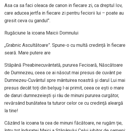
Asa ca sa faci oleaca de canon in fiecare zi, ca dreptul Iov,
care aducea jertfa in fiecare zi pentru feciorii lui – poate au
gresit ceva cu gandul”.
Rugăciune la icoana Maicii Domnului
„Grabnic Ascultătoare”. Spune-o cu multă credință în fiecare
seară. Mare putere are
Stăpână Preabinecuvântată, pururea Fecioară, Născătoare
de Dumnezeu, ceea ce ai născut mai presus de cuvânt pe
Dumnezeu-Cuvântul spre mântuirea noastră şi darul Lui mai
presus decât toţi din belşug l-ai primit, ceea ce eşti o mare
de daruri dumnezeieşti şi râu de minuni pururea curgător,
revărsând bunătatea ta tuturor celor ce cu credinţă aleargă
la tine!
Căzând la icoana ta cea de minuni făcătoare, ne rugăm ţie,
întru tot înduratei Maici a Stăpânului Celui iubitor de oameni: