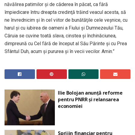
năvălirea patimilor şi de căderea în păcat, ca fără
împiedicare întru dreapta credinţă trăind veacul acesta, să
ne învrednicim şi în cel viitor de bunătăţile cele veşnice, cu
harul şi cu iubirea de oameni a Fiului şi Dumnezeului Tău,
Căruia se cuvine toată slava, cinstea şi închinăciunea,
dimpreună cu Cel fără de început al Său Părinte şi cu Prea
Sfântul Duh, acum şi pururea şi în vecii vecilor. Amin.”
Ilie Bolojan anunță reforme
pentru PNRR și relansarea
economiei
Sprijin financiar pentru