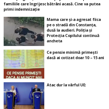
familiile care îngrijesc bătrâni acasă. Cine va putea
primi indemnizație
Mama care și-a agresat fiica
pe o stradă din Constanța,
dusă la audieri. Poliția și
Protecția Copilului continuă
ancheta
Ce pensie minimă primești
dacă ai cotizat doar 10 – 15 ani
Atac dur la vârful UE: