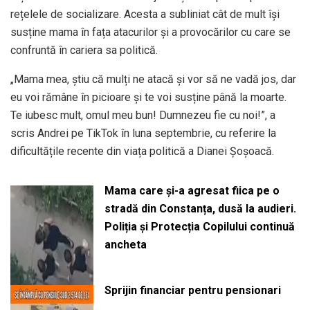
rețelele de socializare. Acesta a subliniat cât de mult își
susține mama în fața atacurilor și a provocărilor cu care se
confruntă în cariera sa politică.
„Mama mea, știu că mulți ne atacă și vor să ne vadă jos, dar
eu voi rămâne în picioare și te voi susține până la moarte.
Te iubesc mult, omul meu bun! Dumnezeu fie cu noi!”, a
scris Andrei pe TikTok în luna septembrie, cu referire la
dificultățile recente din viața politică a Dianei Șoșoacă.
Mama care și-a agresat fiica pe o
stradă din Constanța, dusă la audieri.
Poliția și Protecția Copilului continuă
ancheta
Sprijin financiar pentru pensionari