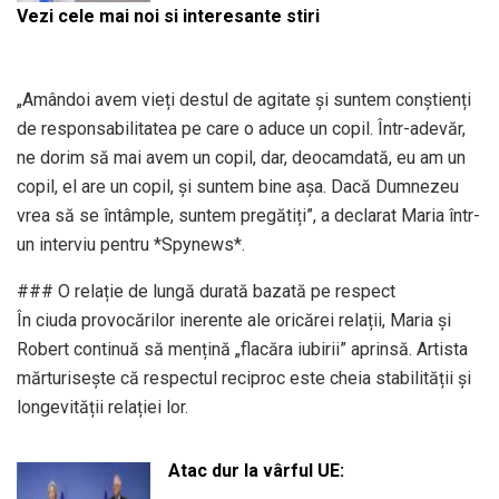
Vezi cele mai noi si interesante stiri
„Amândoi avem vieți destul de agitate și suntem conștienți
de responsabilitatea pe care o aduce un copil. Într-adevăr,
ne dorim să mai avem un copil, dar, deocamdată, eu am un
copil, el are un copil, și suntem bine așa. Dacă Dumnezeu
vrea să se întâmple, suntem pregătiți”, a declarat Maria într-
un interviu pentru *Spynews*.
### O relație de lungă durată bazată pe respect
În ciuda provocărilor inerente ale oricărei relații, Maria și
Robert continuă să mențină „flacăra iubirii” aprinsă. Artista
mărturisește că respectul reciproc este cheia stabilității și
longevității relației lor.
Atac dur la vârful UE: