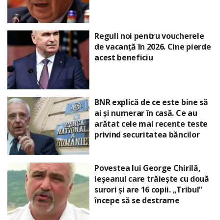
Reguli noi pentru voucherele
de vacanță în 2026. Cine pierde
acest beneficiu
BNR explică de ce este bine să
ai și numerar în casă. Ce au
arătat cele mai recente teste
privind securitatea băncilor
Povestea lui George Chirilă,
ieșeanul care trăiește cu două
surori și are 16 copii. „Tribul”
începe să se destrame