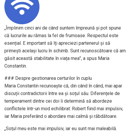
„Împlinim cinci ani de când suntem împreună și pot spune
că lucrurile au rămas la fel de frumoase. Respectul este
esențial. E important să îți apreciezi partenerul și să
primești același lucru în schimb. Sunt recunoscătoare că am
găsit această stabilitate în viața mea”, a spus Maria
Constantin.
### Despre gestionarea certurilor în cuplu
Maria Constantin recunoaște că, din când în când, mai apar
discuții contradictorii între ea și soțul său. Diferențele de
temperament dintre cei doi îi determină să abordeze
conflictele într-un mod echilibrat: Robert fiind mai impulsiv,
iar Maria preferând o abordare mai calmă și răbdătoare.
„Soțul meu este mai impulsiv, iar eu sunt mai maleabilă.