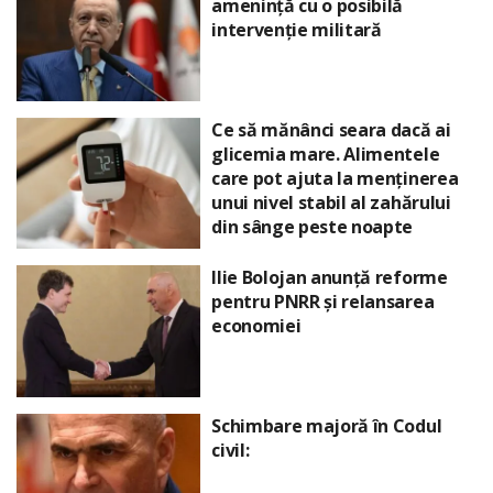
amenință cu o posibilă
intervenție militară
Ce să mănânci seara dacă ai
glicemia mare. Alimentele
care pot ajuta la menținerea
unui nivel stabil al zahărului
din sânge peste noapte
Ilie Bolojan anunță reforme
pentru PNRR și relansarea
economiei
Schimbare majoră în Codul
civil: