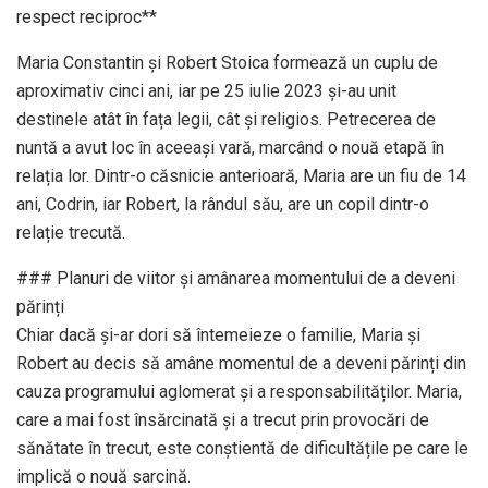
respect reciproc**
Maria Constantin și Robert Stoica formează un cuplu de
aproximativ cinci ani, iar pe 25 iulie 2023 și-au unit
destinele atât în fața legii, cât și religios. Petrecerea de
nuntă a avut loc în aceeași vară, marcând o nouă etapă în
relația lor. Dintr-o căsnicie anterioară, Maria are un fiu de 14
ani, Codrin, iar Robert, la rândul său, are un copil dintr-o
relație trecută.
### Planuri de viitor și amânarea momentului de a deveni
părinți
Chiar dacă și-ar dori să întemeieze o familie, Maria și
Robert au decis să amâne momentul de a deveni părinți din
cauza programului aglomerat și a responsabilităților. Maria,
care a mai fost însărcinată și a trecut prin provocări de
sănătate în trecut, este conștientă de dificultățile pe care le
implică o nouă sarcină.