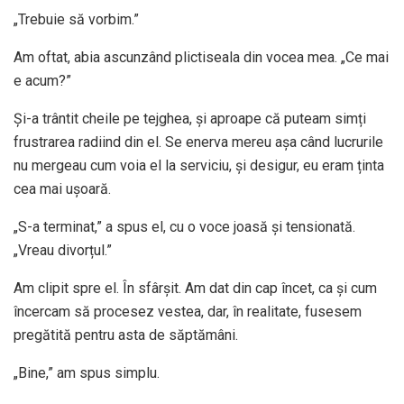
„Trebuie să vorbim.”
Am oftat, abia ascunzând plictiseala din vocea mea. „Ce mai
e acum?”
Și-a trântit cheile pe tejghea, și aproape că puteam simți
frustrarea radiind din el. Se enerva mereu așa când lucrurile
nu mergeau cum voia el la serviciu, și desigur, eu eram ținta
cea mai ușoară.
„S-a terminat,” a spus el, cu o voce joasă și tensionată.
„Vreau divorțul.”
Am clipit spre el. În sfârșit. Am dat din cap încet, ca și cum
încercam să procesez vestea, dar, în realitate, fusesem
pregătită pentru asta de săptămâni.
„Bine,” am spus simplu.