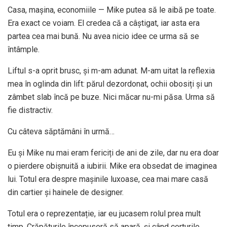
Casa, mașina, economiile — Mike putea să le aibă pe toate.
Era exact ce voiam. El credea că a câștigat, iar asta era
partea cea mai bună. Nu avea nicio idee ce urma să se
întâmple.
Liftul s-a oprit brusc, și m-am adunat. M-am uitat la reflexia
mea în oglinda din lift: părul dezordonat, ochii obosiți și un
zâmbet slab încă pe buze. Nici măcar nu-mi păsa. Urma să
fie distractiv.
Cu câteva săptămâni în urmă…
Eu și Mike nu mai eram fericiți de ani de zile, dar nu era doar
o pierdere obișnuită a iubirii. Mike era obsedat de imaginea
lui. Totul era despre mașinile luxoase, cea mai mare casă
din cartier și hainele de designer.
Totul era o reprezentație, iar eu jucasem rolul prea mult
timp. Crăpăturile începuseră să apară, și când certurile