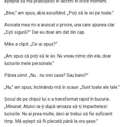
aștepta să mă prăbușesc în lacrimi în orice moment.
„Bine,” am spus, abia ascultând. „Poți să le iei pe toate.”
Avocata mea mi-a aruncat o privire, una care spunea clar
„Ești sigură?” Dar eu doar am dat din cap.
Mike a clipit. „Ce-ai spus?”
„Am spus că poți să le iei. Nu vreau nimic din ele, doar
lucrurile mele personale.”
Părea uimit. „Nu… nu vrei casa? Sau banii?”
„Nu,” am spus, înclinându-mă în scaun. „Sunt toate ale tale.”
Șocul de pe chipul lui s-a transformat rapid în bucurie.
„Minunat. Atunci ia-ți după-amiaza să-ți împachetezi
lucrurile. Nu ai prea multe, deci ar trebui să fie suficient
timp. Mă aștept să fii plecată până la ora șase.”