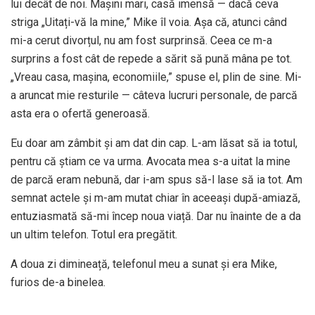
lui decât de noi. Mașini mari, casă imensă — dacă ceva
striga „Uitați-vă la mine,” Mike îl voia. Așa că, atunci când
mi-a cerut divorțul, nu am fost surprinsă. Ceea ce m-a
surprins a fost cât de repede a sărit să pună mâna pe tot.
„Vreau casa, mașina, economiile,” spuse el, plin de sine. Mi-
a aruncat mie resturile — câteva lucruri personale, de parcă
asta era o ofertă generoasă.
Eu doar am zâmbit și am dat din cap. L-am lăsat să ia totul,
pentru că știam ce va urma. Avocata mea s-a uitat la mine
de parcă eram nebună, dar i-am spus să-l lase să ia tot. Am
semnat actele și m-am mutat chiar în aceeași după-amiază,
entuziasmată să-mi încep noua viață. Dar nu înainte de a da
un ultim telefon. Totul era pregătit.
A doua zi dimineață, telefonul meu a sunat și era Mike,
furios de-a binelea.