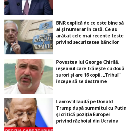
BNR explică de ce este bine să
ai și numerar în casă. Ce au
arătat cele mai recente teste
privind securitatea băncilor
Povestea lui George Chirilă,
ieșeanul care trăiește cu două
surori și are 16 copii. „Tribul”
începe să se destrame
Lavrov îl laudă pe Donald
Trump după summitul cu Putin
și critică poziția Europei
privind războiul din Ucraina