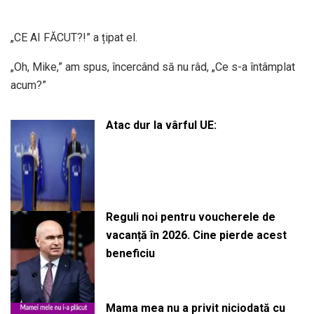
„CE AI FĂCUT?!” a țipat el.
„Oh, Mike,” am spus, încercând să nu râd, „Ce s-a întâmplat
acum?”
Atac dur la vârful UE:
Reguli noi pentru voucherele de
vacanță în 2026. Cine pierde acest
beneficiu
Mama mea nu a privit niciodată cu