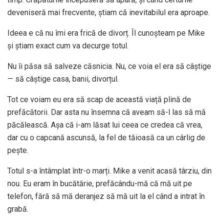
deveniseră mai frecvente, știam că inevitabilul era aproape.
Ideea e că nu îmi era frică de divorț. Îl cunoșteam pe Mike
și știam exact cum va decurge totul.
Nu îi păsa să salveze căsnicia. Nu, ce voia el era să câștige
— să câștige casa, banii, divorțul.
Tot ce voiam eu era să scap de această viață plină de
prefăcătorii. Dar asta nu însemna că aveam să-l las să mă
păcălească. Așa că i-am lăsat lui ceea ce credea că vrea,
dar cu o capcană ascunsă, la fel de tăioasă ca un cârlig de
pește.
Totul s-a întâmplat într-o marți. Mike a venit acasă târziu, din
nou. Eu eram în bucătărie, prefăcându-mă că mă uit pe
telefon, fără să mă deranjez să mă uit la el când a intrat în
grabă.