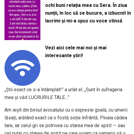
ochi buni relația mea cu Sera. În ziua
nunții, în loc să se bucure, a izbucnit în
lacrimi și mi-a spus cu voce stinsă
Vezi aici cele mai noi și mai
interesante știri!
„Știi exact ce s-a întâmplat!” a urlat el. „Sunt în sufrageria
mea și văd LUCRURILE TALE…”
Am ieșit din biroul avocatului cu o expresie goală, cu umerii
lăsați, arătând exact ca o fostă soție înfrântă. Ploaia cădea
tare, iar cerul gri se potrivea cu starea mea de spirit — sau
cel puțin cu starea de spirit pe care voiam ca oamenii să o