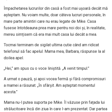
Împachetarea lucrurilor din casă a fost mai ușoară decât mă
așteptam. Nu voiam multe, doar câteva lucruri personale, în
mare parte amintiri care nu erau legate de Mike. Casa
fusese întotdeauna prea mare pentru noi doi și, în realitate,
mereu simțisem că era mai mult casa lui decât a mea.
Tocmai terminam de sigilat ultima cutie când am ridicat
telefonul să fac apelul. Mama mea, Barbara, răspunse la al
doilea apel.
„Hei,” am spus cu o voce liniștită. „A venit timpul.”
A urmat o pauză, și apoi vocea fermă și fără compromisuri
a mamei a răsunat. „În sfârșit. Am așteptat momentul
acesta.”
Mama nu-l putea suporta pe Mike. Îl văzuse prin fațada lui
strălucitoare încă din ziua în care l-am prezentat. Dar partea