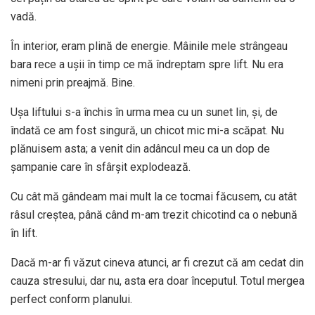
vadă.
În interior, eram plină de energie. Mâinile mele strângeau
bara rece a ușii în timp ce mă îndreptam spre lift. Nu era
nimeni prin preajmă. Bine.
Ușa liftului s-a închis în urma mea cu un sunet lin, și, de
îndată ce am fost singură, un chicot mic mi-a scăpat. Nu
plănuisem asta; a venit din adâncul meu ca un dop de
șampanie care în sfârșit explodează.
Cu cât mă gândeam mai mult la ce tocmai făcusem, cu atât
râsul creștea, până când m-am trezit chicotind ca o nebună
în lift.
Dacă m-ar fi văzut cineva atunci, ar fi crezut că am cedat din
cauza stresului, dar nu, asta era doar începutul. Totul mergea
perfect conform planului.