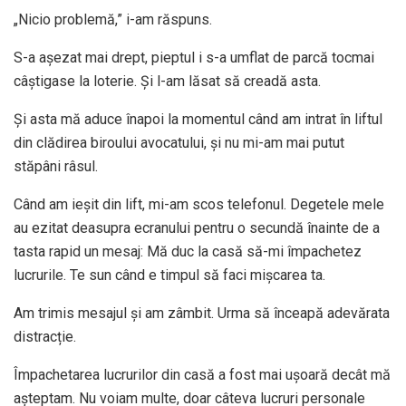
„Nicio problemă,” i-am răspuns.
S-a așezat mai drept, pieptul i s-a umflat de parcă tocmai
câștigase la loterie. Și l-am lăsat să creadă asta.
Și asta mă aduce înapoi la momentul când am intrat în liftul
din clădirea biroului avocatului, și nu mi-am mai putut
stăpâni râsul.
Când am ieșit din lift, mi-am scos telefonul. Degetele mele
au ezitat deasupra ecranului pentru o secundă înainte de a
tasta rapid un mesaj: Mă duc la casă să-mi împachetez
lucrurile. Te sun când e timpul să faci mișcarea ta.
Am trimis mesajul și am zâmbit. Urma să înceapă adevărata
distracție.
Împachetarea lucrurilor din casă a fost mai ușoară decât mă
așteptam. Nu voiam multe, doar câteva lucruri personale