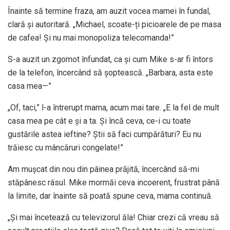
Înainte să termine fraza, am auzit vocea mamei în fundal,
clară și autoritară. „Michael, scoate-ți picioarele de pe masa
de cafea! Și nu mai monopoliza telecomanda!”
S-a auzit un zgomot înfundat, ca și cum Mike s-ar fi întors
de la telefon, încercând să șoptească. „Barbara, asta este
casa mea—”
„Of, taci,” l-a întrerupt mama, acum mai tare. „E la fel de mult
casa mea pe cât e și a ta. Și încă ceva, ce-i cu toate
gustările astea ieftine? Știi să faci cumpărături? Eu nu
trăiesc cu mâncăruri congelate!”
Am mușcat din nou din pâinea prăjită, încercând să-mi
stăpânesc râsul. Mike mormăi ceva incoerent, frustrat până
la limite, dar înainte să poată spune ceva, mama continuă.
„Și mai încetează cu televizorul ăla! Chiar crezi că vreau să