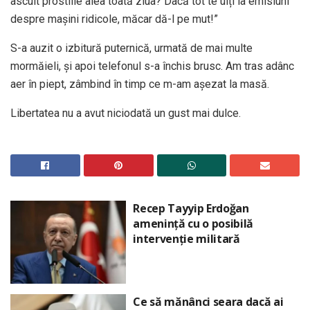
ascult prostiile alea toată ziua? Dacă tot te uiți la emisiuni
despre mașini ridicole, măcar dă-l pe mut!”
S-a auzit o izbitură puternică, urmată de mai multe
mormăieli, și apoi telefonul s-a închis brusc. Am tras adânc
aer în piept, zâmbind în timp ce m-am așezat la masă.
Libertatea nu a avut niciodată un gust mai dulce.
Recep Tayyip Erdoğan
amenință cu o posibilă
intervenție militară
Ce să mănânci seara dacă ai