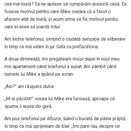
cea mai bună? Ea ne ajutase să cumpărăm această casă. Ea
fusese motivul pentru care Mike credea că a făcut o
afacere atât de bună, și acum urma să fie motivul pentru
care el avea să piardă totul.
Am închis telefonul, simțind o ciudată senzație de eliberare
în timp ce mă uitam în jur. Gata cu prefăcătoria.
A doua dimineață, îmi pregăteam micul dejun în noul meu
mic apartament când telefonul a sunat. Am zâmbit când
numele lui Mike a apărut pe ecran.
„Alo?” am răspuns dulce.
„M-ai păcălit!” vocea lui Mike era furioasă, aproape că
spuma îi ieșea din gură.
Am pus telefonul pe difuzor, luând o bucată de pâine prăjită,
în timp ce mă sprijineam de blat. „Îmi pare rău, despre ce