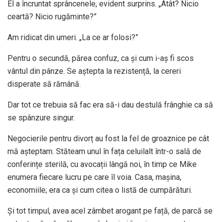
El a încruntat sprâncenele, evident surprins. „Atât? Nicio
ceartă? Nicio rugăminte?”
Am ridicat din umeri. „La ce ar folosi?”
Pentru o secundă, părea confuz, ca și cum i-aș fi scos
vântul din pânze. Se aștepta la rezistență, la cereri
disperate să rămână.
Dar tot ce trebuia să fac era să-i dau destulă frânghie ca să
se spânzure singur.
Negocierile pentru divorț au fost la fel de groaznice pe cât
mă așteptam. Stăteam unul în fața celuilalt într-o sală de
conferințe sterilă, cu avocații lângă noi, în timp ce Mike
enumera fiecare lucru pe care îl voia. Casa, mașina,
economiile; era ca și cum citea o listă de cumpărături.
Și tot timpul, avea acel zâmbet arogant pe față, de parcă se